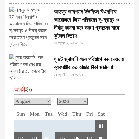
কাহালুর জামগ্রাম ইউনিয়ন বিএনপি'র
আয়োজনে জিয়া পরিবারের সু-স্বাস্থ্য ও
দীর্ঘায়ু কামনা করে তরুণ প্রজন্মের মাঝে
ফুটবল বিতরণ
১৫ জুলাই, ২০২৫ ০১:৩৮
ধুনটে জ্বালানি তেল পরিমাপে কম দেওয়ায়
ব্যবসায়ীর ৩০ হাজার টাকা জরিমানা
১৫ জুলাই, ২০২৫ ০১:৩৪
আর্কা
ইভ
Sun
Mon
Tue
Wed
Thu
Fri
Sat
01
02
03
04
05
06
07
08