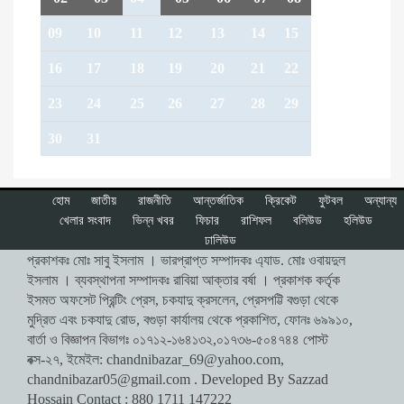
09
10
11
12
13
14
15
16
17
18
19
20
21
22
23
24
25
26
27
28
29
30
31
হোম
জাতীয়
রাজনীতি
আন্তর্জাতিক
ক্রিকেট
ফুটবল
অন্যান্য
খেলার সংবাদ
ভিন্ন খবর
ফিচার
রাশিফল
বলিউড
হলিউড
ঢালিউড
প্রকাশকঃ মোঃ সাবু ইসলাম । ভারপ্রাপ্ত সম্পাদকঃ এ্যাড. মোঃ ওবায়দুল
ইসলাম । ব্যবস্থাপনা সম্পাদকঃ রাবিয়া আক্তার বর্ষা । প্রকাশক কর্তৃক
ইসমত অফসেট প্রিন্টিং প্রেস, চকযাদু ক্রসলেন, প্রেসপট্টি বগুড়া থেকে
মুদ্রিত এবং চকযাদু রোড, বগুড়া কার্যালয় থেকে প্রকাশিত, ফোনঃ ৬৯৯১০,
বার্তা ও বিজ্ঞাপন বিভাগঃ ০১৭১২-১৬৪১৩২,০১৭৩৬-৫০৪৭৪৪ পোস্ট
বক্স-২৭, ইমেইল:
chandnibazar_69@yahoo.com
,
chandnibazar05@gmail.com
. Developed By Sazzad
Hossain Contact : 880 1711 147222