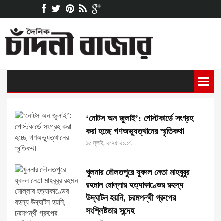
‘নোটস অন জুলাই’: পোস্টকার্ডে সংগ্রহ
করা হচ্ছে গণঅভ্যুত্থানের স্মৃতিকথা
১৫ জুলাই, ২০২৫ ২১:১৭
খুলনার দৌলতপুরে যুবদল নেতা মাহবুবুর
রহমান মোল্লার হত্যাকাণ্ডের রহস্য
উদ্‌ঘাটন হয়নি, চরমপন্থী গ্রুপের
সংশ্লিষ্টতার সন্দেহ