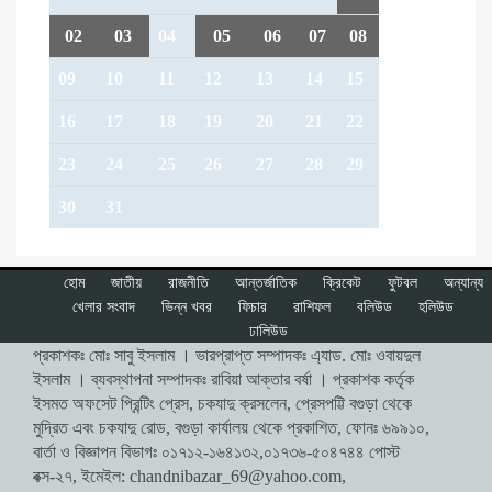
02
03
04
05
06
07
08
09
10
11
12
13
14
15
16
17
18
19
20
21
22
23
24
25
26
27
28
29
30
31
হোম
জাতীয়
রাজনীতি
আন্তর্জাতিক
ক্রিকেট
ফুটবল
অন্যান্য
খেলার সংবাদ
ভিন্ন খবর
ফিচার
রাশিফল
বলিউড
হলিউড
ঢালিউড
প্রকাশকঃ মোঃ সাবু ইসলাম । ভারপ্রাপ্ত সম্পাদকঃ এ্যাড. মোঃ ওবায়দুল
ইসলাম । ব্যবস্থাপনা সম্পাদকঃ রাবিয়া আক্তার বর্ষা । প্রকাশক কর্তৃক
ইসমত অফসেট প্রিন্টিং প্রেস, চকযাদু ক্রসলেন, প্রেসপট্টি বগুড়া থেকে
মুদ্রিত এবং চকযাদু রোড, বগুড়া কার্যালয় থেকে প্রকাশিত, ফোনঃ ৬৯৯১০,
বার্তা ও বিজ্ঞাপন বিভাগঃ ০১৭১২-১৬৪১৩২,০১৭৩৬-৫০৪৭৪৪ পোস্ট
বক্স-২৭, ইমেইল:
chandnibazar_69@yahoo.com
,