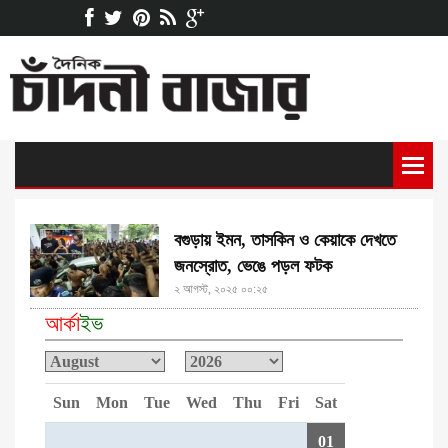
বগুড়ায় ইমন, তাসকিন ও কেয়াকে দেখতে
জনস্রোত, ভেঙে পড়ল ফটক
২ আগস্ট, ২০২৫ ০০:২৫
আর্কা
ইভ
Sun
Mon
Tue
Wed
Thu
Fri
Sat
01