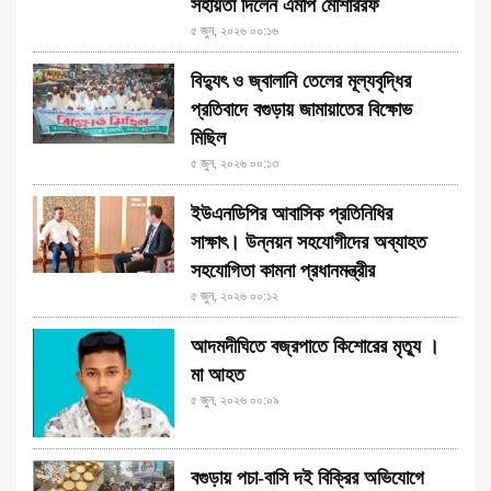
সহায়তা দিলেন এমপি মোশাররফ
৫ জুন, ২০২৬ ০০:১৬
বিদ্যুৎ ও জ্বালানি তেলের মূল্যবৃদ্ধির
প্রতিবাদে বগুড়ায় জামায়াতের বিক্ষোভ
মিছিল
৫ জুন, ২০২৬ ০০:১৩
ইউএনডিপির আবাসিক প্রতিনিধির
সাক্ষাৎ। উন্নয়ন সহযোগীদের অব্যাহত
সহযোগিতা কামনা প্রধানমন্ত্রীর
৫ জুন, ২০২৬ ০০:১২
আদমদীঘিতে বজ্রপাতে কিশোরের মৃত্যু ।
মা আহত
৫ জুন, ২০২৬ ০০:০৯
বগুড়ায় পচা-বাসি দই বিক্রির অভিযোগে