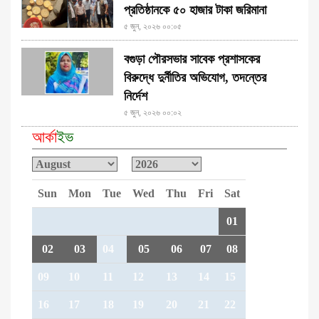
প্রতিষ্ঠানকে ৫০ হাজার টাকা জরিমানা
৫ জুন, ২০২৬ ০০:০৫
বগুড়া পৌরসভার সাবেক প্রশাসকের
বিরুদ্ধে দুর্নীতির অভিযোগ, তদন্তের
নির্দেশ
৫ জুন, ২০২৬ ০০:০২
আর্কা
ইভ
Sun
Mon
Tue
Wed
Thu
Fri
Sat
01
02
03
04
05
06
07
08
09
10
11
12
13
14
15
16
17
18
19
20
21
22