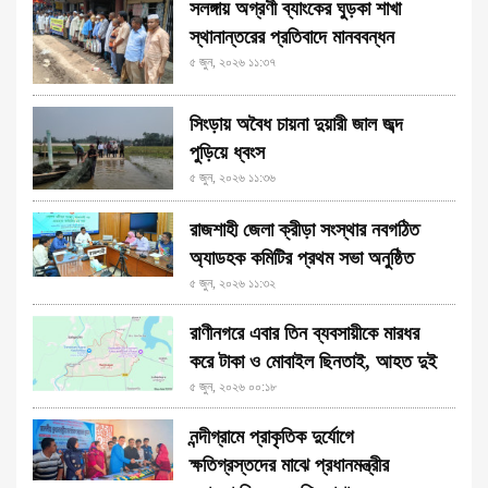
সলঙ্গায় অগ্রণী ব্যাংকের ঘুড়কা শাখা
স্থানান্তরের প্রতিবাদে মানববন্ধন
৫ জুন, ২০২৬ ১১:৩৭
সিংড়ায় অবৈধ চায়না দুয়ারী জাল জব্দ
পুড়িয়ে ধ্বংস
৫ জুন, ২০২৬ ১১:৩৬
রাজশাহী জেলা ক্রীড়া সংস্থার নবগঠিত
অ্যাডহক কমিটির প্রথম সভা অনুষ্ঠিত
৫ জুন, ২০২৬ ১১:৩২
রাণীনগরে এবার তিন ব্যবসায়ীকে মারধর
করে টাকা ও মোবাইল ছিনতাই, আহত দুই
৫ জুন, ২০২৬ ০০:১৮
নন্দীগ্রামে প্রাকৃতিক দুর্যোগে
ক্ষতিগ্রস্তদের মাঝে প্রধানমন্ত্রীর