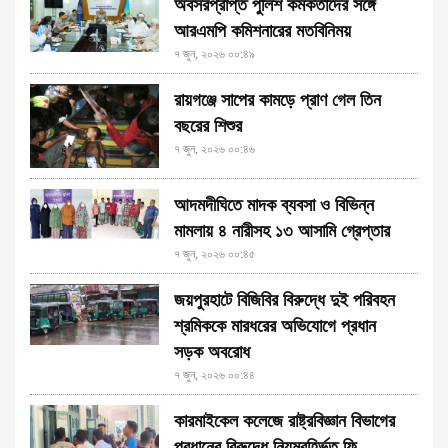
অবসরপ্রাপ্ত পুলিশ কর্মকর্তাদের সঙ্গে
আরএমপি কমিশনারের মতবিনিময়
৭ জুন, ২০২৬ ০০:৪৯
রায়গঞ্জে সাপের কামড়ে প্রাণ গেল তিন
বছরের শিশুর
৭ জুন, ২০২৬ ০০:৪৬
আদমদীঘিতে মাদক ব্যবসা ও বিভিন্ন
মামলায় ৪ নারীসহ ১৩ আসামি গ্রেপ্তার
৭ জুন, ২০২৬ ০০:৪৫
জয়পুরহাটে বিজিবির বিরুদ্ধে দুই পরিবহন
শ্রমিককে মারধরের অভিযোগে প্রধান
সড়ক অবরোধ
৭ জুন, ২০২৬ ০০:৪৪
কারমাইকেল কলেজে রাষ্ট্রবিজ্ঞান বিভাগের
প্রধানের বিরুদ্ধে নিয়মবহির্ভূত ফি