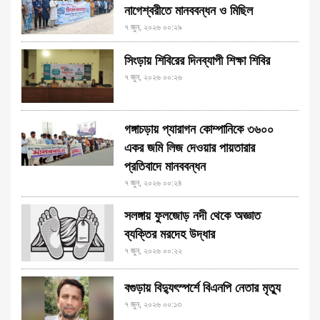
নাগেশ্বরীতে মানববন্ধন ও মিছিল
৭ জুন, ২০২৬ ০০:২৯
সিংড়ায় শিবিরের দিনব্যাপী শিক্ষা শিবির
৭ জুন, ২০২৬ ০০:২৬
গঙ্গাচড়ায় প্যারাগন কোম্পানিকে ৩৬০০
একর জমি লিজ দেওয়ার পায়তারার
প্রতিবাদে মানববন্ধন
৭ জুন, ২০২৬ ০০:২৪
সলঙ্গায় ফুলজোড় নদী থেকে অজ্ঞাত
ব্যক্তির মরদেহ উদ্ধার
৭ জুন, ২০২৬ ০০:২২
বগুড়ায় বিদ্যুৎস্পর্শে বিএনপি নেতার মৃত্যু
৭ জুন, ২০২৬ ০০:১৩