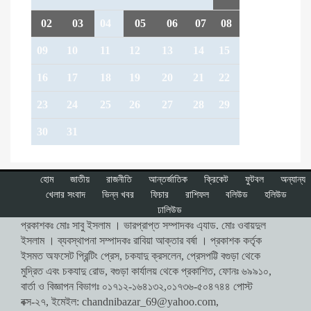
02
03
04
05
06
07
08
09
10
11
12
13
14
15
16
17
18
19
20
21
22
23
24
25
26
27
28
29
30
31
হোম
জাতীয়
রাজনীতি
আন্তর্জাতিক
ক্রিকেট
ফুটবল
অন্যান্য
খেলার সংবাদ
ভিন্ন খবর
ফিচার
রাশিফল
বলিউড
হলিউড
ঢালিউড
প্রকাশকঃ মোঃ সাবু ইসলাম । ভারপ্রাপ্ত সম্পাদকঃ এ্যাড. মোঃ ওবায়দুল
ইসলাম । ব্যবস্থাপনা সম্পাদকঃ রাবিয়া আক্তার বর্ষা । প্রকাশক কর্তৃক
ইসমত অফসেট প্রিন্টিং প্রেস, চকযাদু ক্রসলেন, প্রেসপট্টি বগুড়া থেকে
মুদ্রিত এবং চকযাদু রোড, বগুড়া কার্যালয় থেকে প্রকাশিত, ফোনঃ ৬৯৯১০,
বার্তা ও বিজ্ঞাপন বিভাগঃ ০১৭১২-১৬৪১৩২,০১৭৩৬-৫০৪৭৪৪ পোস্ট
বক্স-২৭, ইমেইল:
chandnibazar_69@yahoo.com
,