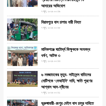
আদায়ের অভিযোগ
৭ জুন, ২০২৬ ০০:৩৯
বিরামপুরে বাস চাপায় নারী নিহত
৭ জুন, ২০২৬ ০০:৩৮
মানিকগঞ্জে ষাটোর্ধ্ব ভিক্ষুককে সংঘবদ্ধ
ধর্ষণ, আটক ৩
৭ জুন, ২০২৬ ০০:৩৩
৬ নবজাতকের মৃত্যু- লাইসেন্স বাতিলের
নোটিশকে ‘বেআইনি’ দাবি, ক্ষতি পূরণের
আশ্বাস আদ-দ্বীনের
৭ জুন, ২০২৬ ০০:৩১
ভুরুঙ্গামারী–রংপুর মেইল বাস চালুর দাবিতে