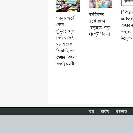
শেরপুরে বিকল ট্রাকে বাসের ধাক্কা, নিহত ২
শিবগঞ্জ
কর্মহীনদের
প্রকৃত অর্থে
এলাকায়
মাঝে বগুড়া
কোন
হাজার ন
চেম্বারের খাদ্য
মুক্তিযোদ্ধা
গাছ রো
সামগ্রী বিতরণ
কোটায় নেই,
উদ্যোগ
৯৮ শতাংশ
নিয়োগই হবে
মেধায়- বগুড়ায়
স্বরাষ্ট্রমন্ত্রী
হোম
জাতীয়
রাজনীতি