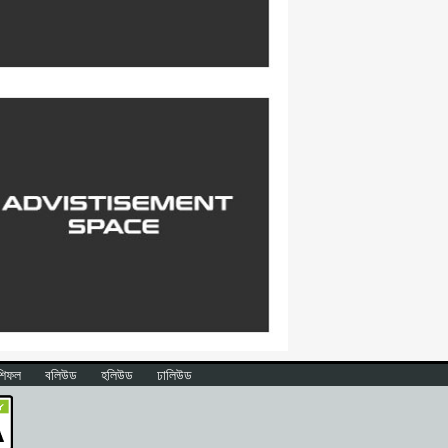
শিফল
বলিউড
হলিউড
ঢালিউড