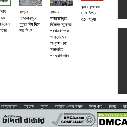
ধুনটে কৃষকের
 পৌর
বগুড়ার
বগুড়ার
চোখ উপড়ে
 ১০
শাজাহানপুরে
শাজাহানপুরে
তুলে হত্যা
ারিকেল
পুকুরে বিষ দিয়ে
বিভিন্ন স্কুলের
পনের
মাছ নিধন
প্রধান শিক্ষক
ও কলেজের
অধ্যক্ষ এবং
সভাপতির
পদত্যাগ দাবি
আন্তর্জাতিক
ক্রিকেট
ফুটবল
অন্যান্য খেলার সংবাদ
ভিন্ন খবর
ফিচার
রা