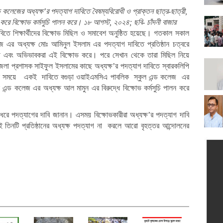
 যুবদলের হুঁশিয়ারি
কলেজের অধ্যক্ষ’র পদত্যাগ দাবিতে বৈষম্যবিরোধী ও প্রাক্তন ছাত্র-ছাত্রী,
ুড়া প্রেসক্লাব ও সাংবাদিক ইউনিয়নের আলোচনা সভা
করে বিক্ষোভ কর্মসুচি পালন করে। ১৮ আগস্ট, ২০২৪; ছবি- চাঁদনী বাজার
দযাপন
দাবিতে শিক্ষার্থীদের বিক্ষোভ মিছিল ও সমাবেশ অনুষ্ঠিত হয়েছে। গতকাল সকাল
যোগে ছিন্নমূল মানুষের মাঝে খাবার বিতরণ
 এর অধ্যক্ষ মোঃ আমিনুল ইসলাম এর পদত্যাগ দাবিতে প্রতিষ্ঠান চত্বরে
্মচারী এবং অভিভাবকরা এই বিক্ষোভ করে। পরে সেখান থেকে তারা মিছিল নিয়ে
যার অভিযোগে আটক ৬
েলা প্রশাসক সাইফুল ইসলামের কাছে অধ্যক্ষ’র পদত্যাগ দাবিতে স্বারকলিপি
 ভিডিও ভাইরাল
একই সময়ে একই দাবিতে বগুড়া ওয়াইএমসিএ পাবলিক স্কুল এন্ড কলেজ এর
ৎসক ডা. বিটু
ুল এন্ড কলেজ এর অধ্যক্ষ আল মামুন এর বিরুদ্ধে বিক্ষোভ কর্মসুচি পালন করে
জিয়ারত
 কারাগারে, আদালতে ডিম নিক্ষেপ
লে ধরে পদত্যাগের দাবি জানান। এসময় বিক্ষোভকারীরা অধ্যক্ষ’র পদত্যাগ দাবি
ি
ই তিনটি প্রতিষ্ঠানের অধ্যক্ষ পদত্যাগ না করলে আরো বৃহত্তর আন্দোলনের
পুরে এক পদে দুই প্রকৌশলী
িচার শেষ হয়নি, হতাশ পরিবার
ে অব্যাহতির সুপারিশ
আজিজুল হক কলেজে মানববন্ধন
িলেন স্ত্রী—থানায় অভিযোগ
বহিষ্কার