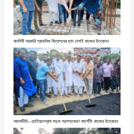
বানদিঘী সরকারি প্রাথমিক বিদ্যালয়ের ছাদ ঢালাই কাজের উদ্বোধন
আদমদীঘি—ছাতিয়ানগ্রাম সড়ক প্রশস্তকরণ কার্পেটিং কাজের উদ্বোধন