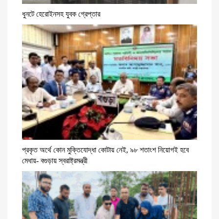
ধুনটে হেরোইনসহ যুবক গ্রেপ্তার
প্রকৃত অর্থে কোন মুক্তিযোদ্ধা কোটায় নেই, ৯৮ শতাংশ নিয়োগই হবে
মেধায়- বগুড়ায় স্বরাষ্ট্রমন্ত্রী