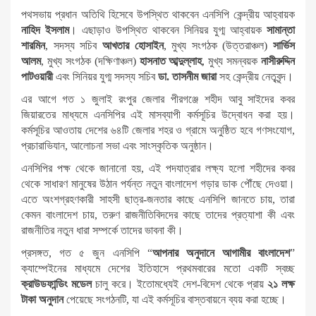
পথসভায় প্রধান অতিথি হিসেবে উপস্থিত থাকবেন এনসিপি কেন্দ্রীয় আহ্বায়ক
নাহিদ ইসলাম
। এছাড়াও উপস্থিত থাকবেন সিনিয়র যুগ্ম আহ্বায়ক
সামান্তা
শারমিন
, সদস্য সচিব
আখতার হোসাইন
, মুখ্য সংগঠক (উত্তরাঞ্চল)
সার্ভিস
আলম
, মুখ্য সংগঠক (দক্ষিণাঞ্চল)
হাসনাত আব্দুল্লাহ
, মুখ্য সমন্বয়ক
নাসীরুদ্দিন
পাটওয়ারী
এবং সিনিয়র যুগ্ম সদস্য সচিব
ডা. তাসনীম জারা
সহ কেন্দ্রীয় নেতৃবৃন্দ।
এর আগে গত ১ জুলাই রংপুর জেলার পীরগঞ্জে শহীদ আবু সাইদের কবর
জিয়ারতের মাধ্যমে এনসিপির এই মাসব্যাপী কর্মসূচির উদ্বোধন করা হয়।
কর্মসূচির আওতায় দেশের ৬৪টি জেলার শহর ও গ্রামে অনুষ্ঠিত হবে গণসংযোগ,
প্রচারাভিযান, আলোচনা সভা এবং সাংস্কৃতিক অনুষ্ঠান।
এনসিপির পক্ষ থেকে জানানো হয়, এই পদযাত্রার লক্ষ্য হলো শহীদের কবর
থেকে সাধারণ মানুষের উঠান পর্যন্ত নতুন বাংলাদেশ গড়ার ডাক পৌঁছে দেওয়া।
এতে অংশগ্রহণকারী সাহসী ছাত্র-জনতার কাছে এনসিপি জানতে চায়, তারা
কেমন বাংলাদেশ চায়, তরুণ রাজনীতিবিদদের কাছে তাদের প্রত্যাশা কী এবং
রাজনীতির নতুন ধারা সম্পর্কে তাদের ভাবনা কী।
প্রসঙ্গত, গত ৫ জুন এনসিপি “
আপনার অনুদানে আগামীর বাংলাদেশ
”
ক্যাম্পেইনের মাধ্যমে দেশের ইতিহাসে প্রথমবারের মতো একটি স্বচ্ছ
ক্রাউডফান্ডিং মডেল
চালু করে। ইতোমধ্যেই দেশ-বিদেশ থেকে প্রায়
২১ লক্ষ
টাকা অনুদান
পেয়েছে সংগঠনটি, যা এই কর্মসূচির বাস্তবায়নে ব্যয় করা হচ্ছে।