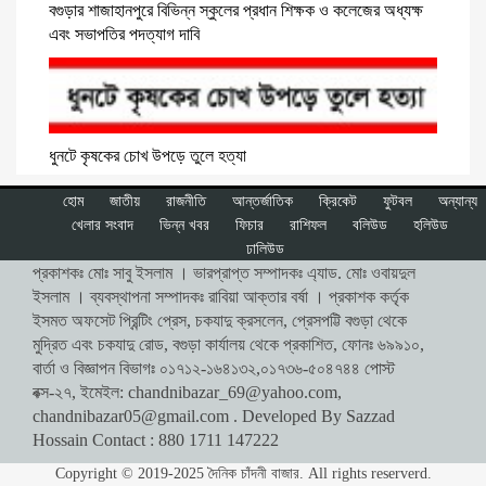
বগুড়ার শাজাহানপুরে বিভিন্ন স্কুলের প্রধান শিক্ষক ও কলেজের অধ্যক্ষ
এবং সভাপতির পদত্যাগ দাবি
ধুনটে কৃষকের চোখ উপড়ে তুলে হত্যা
হোম
জাতীয়
রাজনীতি
আন্তর্জাতিক
ক্রিকেট
ফুটবল
অন্যান্য
খেলার সংবাদ
ভিন্ন খবর
ফিচার
রাশিফল
বলিউড
হলিউড
ঢালিউড
প্রকাশকঃ মোঃ সাবু ইসলাম । ভারপ্রাপ্ত সম্পাদকঃ এ্যাড. মোঃ ওবায়দুল
ইসলাম । ব্যবস্থাপনা সম্পাদকঃ রাবিয়া আক্তার বর্ষা । প্রকাশক কর্তৃক
ইসমত অফসেট প্রিন্টিং প্রেস, চকযাদু ক্রসলেন, প্রেসপট্টি বগুড়া থেকে
মুদ্রিত এবং চকযাদু রোড, বগুড়া কার্যালয় থেকে প্রকাশিত, ফোনঃ ৬৯৯১০,
বার্তা ও বিজ্ঞাপন বিভাগঃ ০১৭১২-১৬৪১৩২,০১৭৩৬-৫০৪৭৪৪ পোস্ট
বক্স-২৭, ইমেইল:
chandnibazar_69@yahoo.com
,
chandnibazar05@gmail.com
. Developed By Sazzad
Hossain Contact : 880 1711 147222
Copyright © 2019-2025 দৈনিক চাঁদনী বাজার. All rights reserverd.