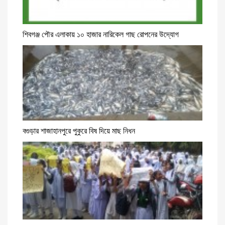
শিবগঞ্জ পৌর এলাকায় ১০ হাজার নারিকেল গাছ রোপনের উদ্যোগ
বগুড়ার শাজাহানপুরে পুকুরে বিষ দিয়ে মাছ নিধন