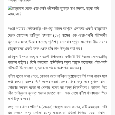
নিজস্ব প্রতিবেদক
বগুড়া শহরের সেউজগাড়ি পালপাড়া আনন্দ আশ্রম এলাকার একটি ছাত্রাবাস
থেকে মোহাম্মদ তারিকুল ইসলাম (১৮) নামের এক এইচএসসি পরীক্ষার্থীর
ঝুলন্ত মরদেহ উদ্ধার করেছে পুলিশ। সোমবার দুপুরে স্বপ্নের নীড় নামের
ছাত্রাবাসের একটি কক্ষ থেকে তাঁর লাশ উদ্ধার করা হয়।
তারিকুল ইসলাম বগুড়ার গাবতলী উপজেলার দুর্গাহাটা ইউনিয়নের সোলারতাইড়
গ্রামের বাসিন্দা। তিনি করতোয়া মাল্টিমিডিয়া স্কুল অ্যান্ড কলেজের এইচএসসি
পরীক্ষার্থী ছিলেন এবং ছাত্রাবাসে থেকে পড়াশোনা করতেন।
পুলিশ সূত্রে জানা গেছে, রোববার রাতে তারিকুল মুঠোফোনে দীর্ঘ সময় কারও সঙ্গে
কথা বলেন। এরপর তিনি কক্ষের দরজা ভেতর থেকে বন্ধ করে ঘুমাতে যান।
সোমবার সকালে দরজা না খোলায় সন্দেহ হয় অন্য শিক্ষার্থীদের। জানালা দিয়ে
তাঁরা তারিকুলের ঝুলন্ত মরদেহ দেখতে পান। খবর পেয়ে পুলিশ ঘটনাস্থলে গিয়ে
লাশ উদ্ধার করে।
বগুড়া সদর থানার পরিদর্শক (তদন্ত) মাহফুজ আলম জানান, এটি আত্মহত্যা, নাকি
এর পেছনে অন্য কোনো রহস্য রয়েছে-তা এখনো নিশ্চিত হওয়া যায়নি।