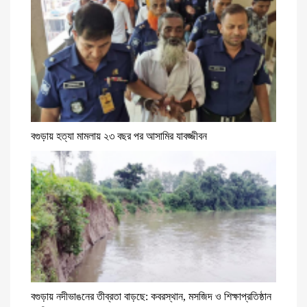
বগুড়ায় হত্যা মামলায় ২৩ বছর পর আসামির যাবজ্জীবন
বগুড়ায় নদীভাঙনের তীব্রতা বাড়ছে: কবরস্থান, মসজিদ ও শিক্ষাপ্রতিষ্ঠান