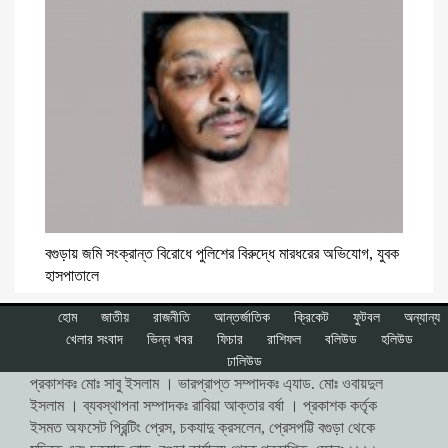
বগুড়ায় জমি সংক্রান্ত বিরোধে পুলিশের বিরুদ্ধে মারধরের অভিযোগ, যুবক
হাসপাতালে
হোম
জাতীয়
রাজনীতি
আন্তর্জাতিক
ক্রিকেট
ফুটবল
অন্যান্য
খেলার সংবাদ
ভিন্ন খবর
ফিচার
রাশিফল
বলিউড
হলিউড
ঢালিউড
প্রকাশকঃ মোঃ সাবু ইসলাম । ভারপ্রাপ্ত সম্পাদকঃ এ্যাড. মোঃ ওবায়দুল
ইসলাম । ব্যবস্থাপনা সম্পাদকঃ রাবিয়া আক্তার বর্ষা । প্রকাশক কর্তৃক
ইসমত অফসেট প্রিন্টিং প্রেস, চকযাদু ক্রসলেন, প্রেসপট্টি বগুড়া থেকে