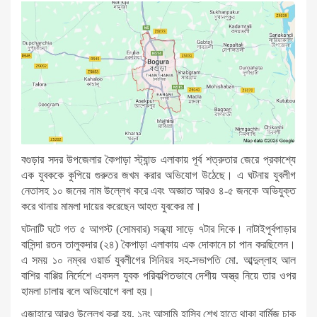
বগুড়ার সদর উপজেলার কৈপাড়া স্ট্যান্ড এলাকায় পূর্ব শত্রুতার জেরে প্রকাশ্যে
এক যুবককে কুপিয়ে গুরুতর জখম করার অভিযোগ উঠেছে। এ ঘটনায় যুবলীগ
নেতাসহ ১০ জনের নাম উল্লেখ করে এবং অজ্ঞাত আরও ৪-৫ জনকে অভিযুক্ত
করে থানায় মামলা দায়ের করেছেন আহত যুবকের মা।
ঘটনাটি ঘটে গত ৫ আগস্ট (সোমবার) সন্ধ্যা সাড়ে ৭টার দিকে। নাটাইপূর্বপাড়ার
বাসিন্দা রতন তালুকদার (২৪) কৈপাড়া এলাকায় এক দোকানে চা পান করছিলেন।
এ সময় ১০ নম্বর ওয়ার্ড যুবলীগের সিনিয়র সহ-সভাপতি মো. আব্দুল্লাহ আল
বাশির বাপ্পির নির্দেশে একদল যুবক পরিকল্পিতভাবে দেশীয় অস্ত্র নিয়ে তার ওপর
হামলা চালায় বলে অভিযোগে বলা হয়।
এজাহারে আরও উল্লেখ করা হয়, ১নং আসামি হাসিব শেখ হাতে থাকা বার্মিজ চাকু