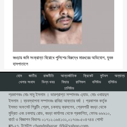
বগুড়ায় জমি সংক্রান্ত বিরোধে পুলিশের বিরুদ্ধে মারধরের অভিযোগ, যুবক
হাসপাতালে
হোম
জাতীয়
রাজনীতি
আন্তর্জাতিক
ক্রিকেট
ফুটবল
অন্যান্য
খেলার সংবাদ
ভিন্ন খবর
ফিচার
রাশিফল
বলিউড
হলিউড
ঢালিউড
প্রকাশকঃ মোঃ সাবু ইসলাম । ভারপ্রাপ্ত সম্পাদকঃ এ্যাড. মোঃ ওবায়দুল
ইসলাম । ব্যবস্থাপনা সম্পাদকঃ রাবিয়া আক্তার বর্ষা । প্রকাশক কর্তৃক
ইসমত অফসেট প্রিন্টিং প্রেস, চকযাদু ক্রসলেন, প্রেসপট্টি বগুড়া থেকে
মুদ্রিত এবং চকযাদু রোড, বগুড়া কার্যালয় থেকে প্রকাশিত, ফোনঃ ৬৯৯১০,
বার্তা ও বিজ্ঞাপন বিভাগঃ ০১৭১২-১৬৪১৩২,০১৭৩৬-৫০৪৭৪৪ পোস্ট
বক্স-২৭, ইমেইল:
chandnibazar_69@yahoo.com
,