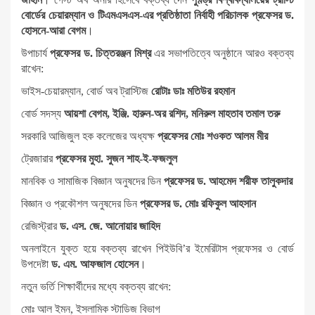
বোর্ডের চেয়ারম্যান ও টিএমএসএস-এর প্রতিষ্ঠাতা নির্বাহী পরিচালক প্রফেসর ড.
হোসনে-আরা বেগম
।
উপাচার্য
প্রফেসর ড. চিত্তরঞ্জন মিশ্র
এর সভাপতিত্বে অনুষ্ঠানে আরও বক্তব্য
রাখেন:
ভাইস-চেয়ারম্যান, বোর্ড অব ট্রাস্টিজ
রোটাঃ ডাঃ মতিউর রহমান
বোর্ড সদস্য
আয়শা বেগম, ইঞ্জি. হারুন-অর রশিদ, মনিরুল মাহতাব তমাল তরু
সরকারি আজিজুল হক কলেজের অধ্যক্ষ
প্রফেসর মোঃ শওকত আলম মীর
ট্রেজারার
প্রফেসর মুহা. সুজন শাহ-ই-ফজলুল
মানবিক ও সামাজিক বিজ্ঞান অনুষদের ডিন
প্রফেসর ড. আহমেদ শরীফ তালুকদার
বিজ্ঞান ও প্রকৌশল অনুষদের ডিন
প্রফেসর ড. মোঃ রফিকুল আহসান
রেজিস্ট্রার
ড. এস. জে. আনোয়ার জাহিদ
অনলাইনে যুক্ত হয়ে বক্তব্য রাখেন পিইউবি’র ইমেরিটাস প্রফেসর ও বোর্ড
উপদেষ্টা
ড. এম. আফজাল হোসেন
।
নতুন ভর্তি শিক্ষার্থীদের মধ্যে বক্তব্য রাখেন:
মোঃ আল ইমন, ইসলামিক স্টাডিজ বিভাগ