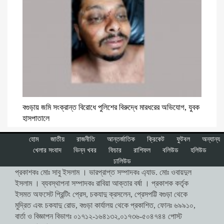
বগুড়ায় জমি সংক্রান্ত বিরোধে পুলিশের বিরুদ্ধে মারধরের অভিযোগ, যুবক
হাসপাতালে
হোম
জাতীয়
রাজনীতি
আন্তর্জাতিক
ক্রিকেট
ফুটবল
অন্যান্য
খেলার সংবাদ
ভিন্ন খবর
ফিচার
রাশিফল
বলিউড
হলিউড
ঢালিউড
প্রকাশকঃ মোঃ সাবু ইসলাম । ভারপ্রাপ্ত সম্পাদকঃ এ্যাড. মোঃ ওবায়দুল
ইসলাম । ব্যবস্থাপনা সম্পাদকঃ রাবিয়া আক্তার বর্ষা । প্রকাশক কর্তৃক
ইসমত অফসেট প্রিন্টিং প্রেস, চকযাদু ক্রসলেন, প্রেসপট্টি বগুড়া থেকে
মুদ্রিত এবং চকযাদু রোড, বগুড়া কার্যালয় থেকে প্রকাশিত, ফোনঃ ৬৯৯১০,
বার্তা ও বিজ্ঞাপন বিভাগঃ ০১৭১২-১৬৪১৩২,০১৭৩৬-৫০৪৭৪৪ পোস্ট