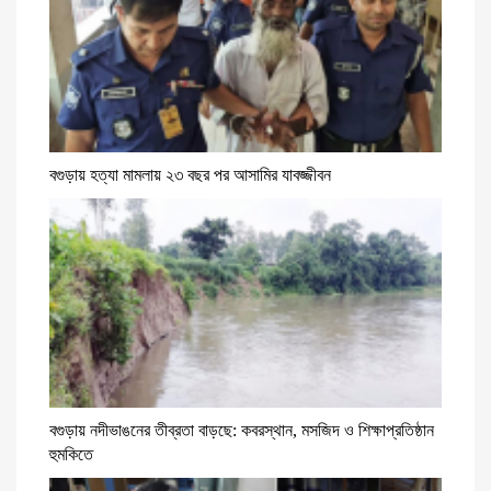
বগুড়ায় হত্যা মামলায় ২৩ বছর পর আসামির যাবজ্জীবন
বগুড়ায় নদীভাঙনের তীব্রতা বাড়ছে: কবরস্থান, মসজিদ ও শিক্ষাপ্রতিষ্ঠান
হুমকিতে