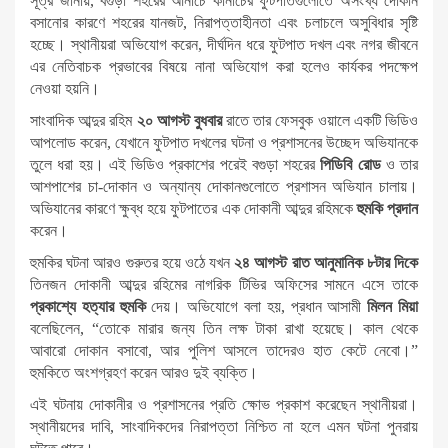
সূত্র জানায়, বগুড়া শহরের আনাচে কানাচের ফুটপাতগুলোতে অসংখ্য দোকান
বসানোর কারণে শহরের যানজট, নিরাপত্তাহীনতা এবং চলাচলে অসুবিধার সৃষ্টি
হচ্ছে। স্থানীয়রা অভিযোগ করেন, দীর্ঘদিন ধরে ফুটপাত দখল এবং নগর জীবনে
এর নেতিবাচক প্রভাবের বিষয়ে নানা অভিযোগ করা হলেও কার্যকর পদক্ষেপ
নেওয়া হয়নি।
সাংবাদিক আব্দুর রহিম
২০ আগস্ট বুধবার
রাতে তার ফেসবুক ওয়ালে একটি ভিডিও
আপলোড করেন, যেখানে ফুটপাত দখলের ঘটনা ও প্রশাসনের উচ্ছেদ অভিযানকে
তুলে ধরা হয়। এই ভিডিও প্রকাশের পরেই বগুড়া শহরের
পিডিবি রোড
ও তার
আশপাশের চা-দোকান ও অন্যান্য দোকানগুলোতে প্রশাসন অভিযান চালায়।
অভিযানের কারণে ক্ষুব্ধ হয়ে ফুটপাতের এক দোকানী আব্দুর রহিমকে
হুমকি প্রদান
করেন।
হুমকির ঘটনা আরও গুরুতর হয়ে ওঠে যখন
২৪ আগস্ট রাত আনুমানিক ৮টার দিকে
তিনজন দোকানী আব্দুর রহিমের নাগরিক টিভির অফিসের সামনে এসে তাকে
প্রকাশ্যে হত্যার হুমকি
দেয়। অভিযোগে বলা হয়, প্রধান আসামী
মিলন মিয়া
বলেছিলেন, “তোকে মারার জন্য তিন লক্ষ টাকা রাখা হয়েছে। কাল থেকে
আবারো দোকান বসাবো, আর পুলিশ আসলে তাদেরও হাত কেটে নেবো।”
হুমকিতে অংশগ্রহণ করেন আরও দুই ব্যক্তি।
এই ঘটনায় দোকানীর ও প্রশাসনের প্রতি ক্ষোভ প্রকাশ করেছেন স্থানীয়রা।
স্থানীয়দের দাবি, সাংবাদিকদের নিরাপত্তা নিশ্চিত না হলে এমন ঘটনা পুনরায়