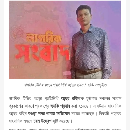
নাগরিক টিভির বগুড়া প্রতিনিধি আব্দুর রহিম। ছবি- সংগৃহীত
নাগরিক টিভির বগুড়া প্রতিনিধি
আব্দুর রহিম
কে ফুটপাত দখলের সংবাদ
প্রকাশের কারণে প্রকাশ্যে
হুমকি প্রদান
করা হয়েছে। এ ঘটনায় সাংবাদিক
আব্দুর রহিম
বগুড়া সদর থানায় অভিযোগ
দায়ের করেছেন। বিষয়টি শহরের
সাংবাদিক মহলে
চরম উদ্বেগ
সৃষ্টি করেছে।