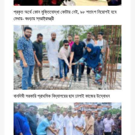
প্রকৃত অর্থে কোন মুক্তিযোদ্ধা কোটায় নেই, ৯৮ শতাংশ নিয়োগই হবে
মেধায়- বগুড়ায় স্বরাষ্ট্রমন্ত্রী
বানদিঘী সরকারি প্রাথমিক বিদ্যালয়ের ছাদ ঢালাই কাজের উদ্বোধন