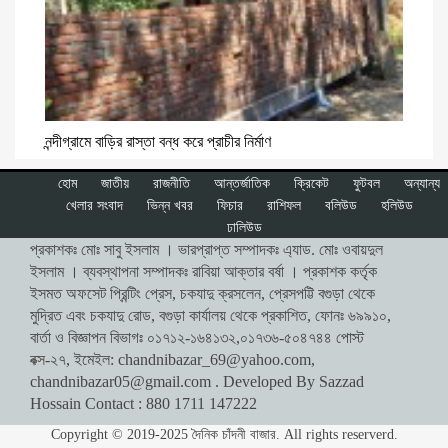
নন্দীগ্রামে বাড়ির রাস্তা বন্ধ করে প্রাচীর নির্মাণ
হোম
জাতীয়
রাজনীতি
আন্তর্জাতিক
ক্রিকেট
ফুটবল
অন্যান্য
খেলার সংবাদ
ভিন্ন খবর
ফিচার
রাশিফল
বলিউড
হলিউড
ঢালিউড
প্রকাশকঃ মোঃ সাবু ইসলাম । ভারপ্রাপ্ত সম্পাদকঃ এ্যাড. মোঃ ওবায়দুল
ইসলাম । ব্যবস্থাপনা সম্পাদকঃ রাবিয়া আক্তার বর্ষা । প্রকাশক কর্তৃক
ইসমত অফসেট প্রিন্টিং প্রেস, চকযাদু ক্রসলেন, প্রেসপট্টি বগুড়া থেকে
মুদ্রিত এবং চকযাদু রোড, বগুড়া কার্যালয় থেকে প্রকাশিত, ফোনঃ ৬৯৯১০,
বার্তা ও বিজ্ঞাপন বিভাগঃ ০১৭১২-১৬৪১৩২,০১৭৩৬-৫০৪৭৪৪ পোস্ট
বক্স-২৭, ইমেইল:
chandnibazar_69@yahoo.com
,
chandnibazar05@gmail.com
. Developed By Sazzad
Hossain Contact : 880 1711 147222
Copyright © 2019-2025 দৈনিক চাঁদনী বাজার. All rights reserverd.