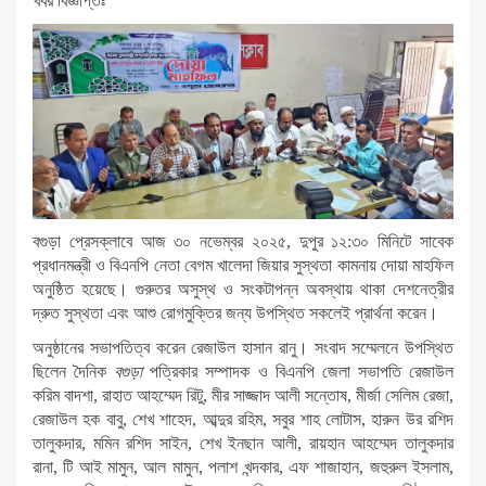
খবর বিজ্ঞপ্তিঃ
বগুড়া প্রেসক্লাবে আজ ৩০ নভেম্বর ২০২৫, দুপুর ১২:৩০ মিনিটে সাবেক
প্রধানমন্ত্রী ও বিএনপি নেতা বেগম খালেদা জিয়ার সুস্থতা কামনায় দোয়া মাহফিল
অনুষ্ঠিত হয়েছে। গুরুতর অসুস্থ ও সংকটাপন্ন অবস্থায় থাকা দেশনেত্রীর
দ্রুত সুস্থতা এবং আশু রোগমুক্তির জন্য উপস্থিত সকলেই প্রার্থনা করেন।
অনুষ্ঠানের সভাপতিত্ব করেন রেজাউল হাসান রানু। সংবাদ সম্মেলনে উপস্থিত
ছিলেন দৈনিক
বগুড়া
পত্রিকার সম্পাদক ও বিএনপি জেলা সভাপতি রেজাউল
করিম বাদশা, রাহাত আহম্মেদ রিটু, মীর সাজ্জাদ আলী সন্তোষ, মীর্জা সেলিম রেজা,
রেজাউল হক বাবু, শেখ শাহেদ, আব্দুর রহিম, সবুর শাহ লোটাস, হারুন উর রশিদ
তালুকদার, মমিন রশিদ সাইন, শেখ ইনছান আলী, রায়হান আহম্মেদ তালুকদার
রানা, টি আই মামুন, আল মামুন, পলাশ খন্দকার, এফ শাজাহান, জহুরুল ইসলাম,