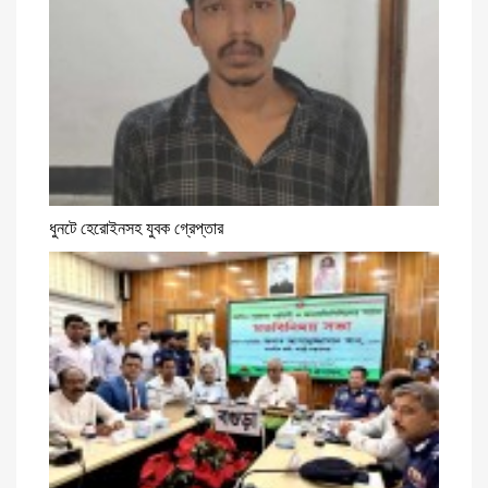
ধুনটে হেরোইনসহ যুবক গ্রেপ্তার