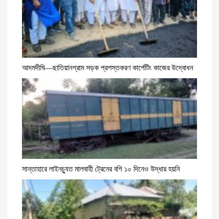
আদমদীঘি—ছাতিয়ানগ্রাম সড়ক প্রশস্তকরণ কার্পেটিং কাজের উদ্বোধন
সান্তাহারে লাইনচ্যুত মালবাহী ট্রেনের বগি ১০ দিনেও উদ্ধার হয়নি