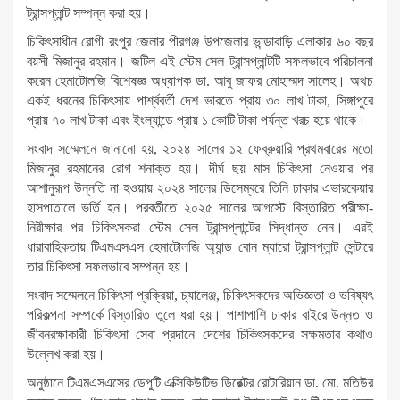
ট্রান্সপ্লান্ট সম্পন্ন করা হয়।
চিকিৎসাধীন রোগী রংপুর জেলার পীরগঞ্জ উপজেলার ভান্ডাবাড়ি এলাকার ৬০ বছর
বয়সী মিজানুর রহমান। জটিল এই স্টেম সেল ট্রান্সপ্লান্টটি সফলভাবে পরিচালনা
করেন হেমাটোলজি বিশেষজ্ঞ অধ্যাপক ডা. আবু জাফর মোহাম্মদ সালেহ। অথচ
একই ধরনের চিকিৎসায় পার্শ্ববর্তী দেশ ভারতে প্রায় ৩০ লাখ টাকা, সিঙ্গাপুরে
প্রায় ৭০ লাখ টাকা এবং ইংল্যান্ডে প্রায় ১ কোটি টাকা পর্যন্ত খরচ হয়ে থাকে।
সংবাদ সম্মেলনে জানানো হয়, ২০২৪ সালের ১২ ফেব্রুয়ারি প্রথমবারের মতো
মিজানুর রহমানের রোগ শনাক্ত হয়। দীর্ঘ ছয় মাস চিকিৎসা নেওয়ার পর
আশানুরূপ উন্নতি না হওয়ায় ২০২৪ সালের ডিসেম্বরে তিনি ঢাকার এভারকেয়ার
হাসপাতালে ভর্তি হন। পরবর্তীতে ২০২৫ সালের আগস্টে বিস্তারিত পরীক্ষা-
নিরীক্ষার পর চিকিৎসকরা স্টেম সেল ট্রান্সপ্লান্টের সিদ্ধান্ত নেন। এরই
ধারাবাহিকতায় টিএমএসএস হেমাটোলজি অ্যান্ড বোন ম্যারো ট্রান্সপ্লান্ট সেন্টারে
তার চিকিৎসা সফলভাবে সম্পন্ন হয়।
সংবাদ সম্মেলনে চিকিৎসা প্রক্রিয়া, চ্যালেঞ্জ, চিকিৎসকদের অভিজ্ঞতা ও ভবিষ্যৎ
পরিকল্পনা সম্পর্কে বিস্তারিত তুলে ধরা হয়। পাশাপাশি ঢাকার বাইরে উন্নত ও
জীবনরক্ষাকারী চিকিৎসা সেবা প্রদানে দেশের চিকিৎসকদের সক্ষমতার কথাও
উল্লেখ করা হয়।
অনুষ্ঠানে টিএমএসএসের ডেপুটি এক্সিকিউটিভ ডিরেক্টর রোটারিয়ান ডা. মো. মতিউর