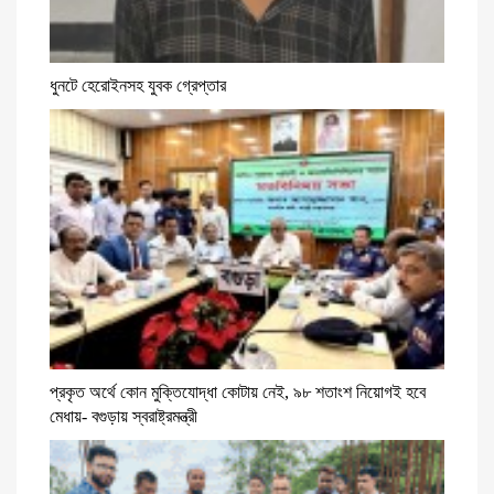
ধুনটে হেরোইনসহ যুবক গ্রেপ্তার
প্রকৃত অর্থে কোন মুক্তিযোদ্ধা কোটায় নেই, ৯৮ শতাংশ নিয়োগই হবে
মেধায়- বগুড়ায় স্বরাষ্ট্রমন্ত্রী