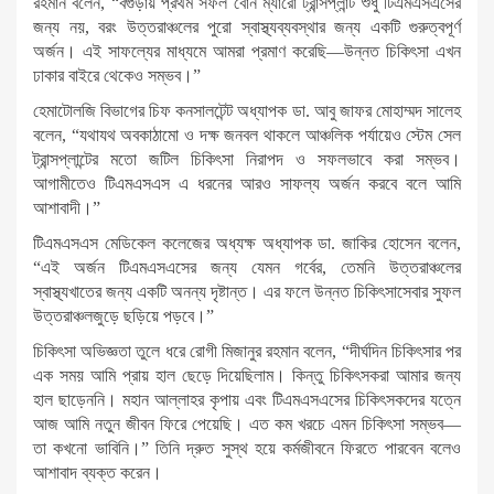
রহমান বলেন, “বগুড়ায় প্রথম সফল বোন ম্যারো ট্রান্সপ্লান্ট শুধু টিএমএসএসের
জন্য নয়, বরং উত্তরাঞ্চলের পুরো স্বাস্থ্যব্যবস্থার জন্য একটি গুরুত্বপূর্ণ
অর্জন। এই সাফল্যের মাধ্যমে আমরা প্রমাণ করেছি—উন্নত চিকিৎসা এখন
ঢাকার বাইরে থেকেও সম্ভব।”
হেমাটোলজি বিভাগের চিফ কনসালটেন্ট অধ্যাপক ডা. আবু জাফর মোহাম্মদ সালেহ
বলেন, “যথাযথ অবকাঠামো ও দক্ষ জনবল থাকলে আঞ্চলিক পর্যায়েও স্টেম সেল
ট্রান্সপ্লান্টের মতো জটিল চিকিৎসা নিরাপদ ও সফলভাবে করা সম্ভব।
আগামীতেও টিএমএসএস এ ধরনের আরও সাফল্য অর্জন করবে বলে আমি
আশাবাদী।”
টিএমএসএস মেডিকেল কলেজের অধ্যক্ষ অধ্যাপক ডা. জাকির হোসেন বলেন,
“এই অর্জন টিএমএসএসের জন্য যেমন গর্বের, তেমনি উত্তরাঞ্চলের
স্বাস্থ্যখাতের জন্য একটি অনন্য দৃষ্টান্ত। এর ফলে উন্নত চিকিৎসাসেবার সুফল
উত্তরাঞ্চলজুড়ে ছড়িয়ে পড়বে।”
চিকিৎসা অভিজ্ঞতা তুলে ধরে রোগী মিজানুর রহমান বলেন, “দীর্ঘদিন চিকিৎসার পর
এক সময় আমি প্রায় হাল ছেড়ে দিয়েছিলাম। কিন্তু চিকিৎসকরা আমার জন্য
হাল ছাড়েননি। মহান আল্লাহর কৃপায় এবং টিএমএসএসের চিকিৎসকদের যত্নে
আজ আমি নতুন জীবন ফিরে পেয়েছি। এত কম খরচে এমন চিকিৎসা সম্ভব—
তা কখনো ভাবিনি।” তিনি দ্রুত সুস্থ হয়ে কর্মজীবনে ফিরতে পারবেন বলেও
আশাবাদ ব্যক্ত করেন।