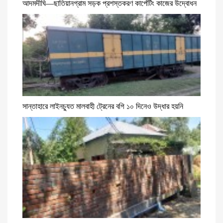
আদমদীঘি—ছাতিয়ানগ্রাম সড়ক প্রশস্তকরণ কার্পেটিং কাজের উদ্বোধন
সান্তাহারে লাইনচ্যুত মালবাহী ট্রেনের বগি ১০ দিনেও উদ্ধার হয়নি