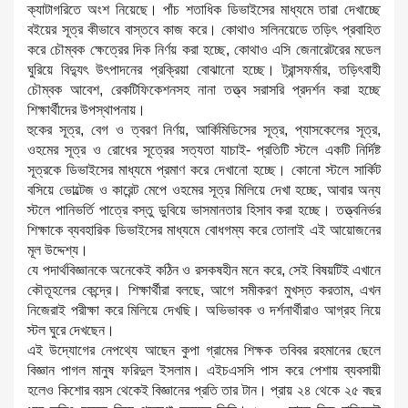
ক্যাটাগরিতে অংশ নিয়েছে। পাঁচ শতাধিক ডিভাইসের মাধ্যমে তারা দেখাচ্ছে
বইয়ের সূত্র কীভাবে বাস্তবে কাজ করে। কোথাও সলিনয়েডে তড়িৎ প্রবাহিত
করে চৌম্বক ক্ষেত্রের দিক নির্ণয় করা হচ্ছে, কোথাও এসি জেনারেটরের মডেল
ঘুরিয়ে বিদ্যুৎ উৎপাদনের প্রক্রিয়া বোঝানো হচ্ছে। ট্রান্সফর্মার, তড়িৎবাহী
চৌম্বক আবেশ, রেকটিফিকেশনসহ নানা তত্ত্ব সরাসরি প্রদর্শন করা হচ্ছে
শিক্ষার্থীদের উপস্থাপনায়।
হুকের সূত্র, বেগ ও ত্বরণ নির্ণয়, আর্কিমিডিসের সূত্র, প্যাসকেলের সূত্র,
ওহমের সূত্র ও রোধের সূত্রের সত্যতা যাচাই- প্রতিটি স্টলে একটি নির্দিষ্ট
সূত্রকে ডিভাইসের মাধ্যমে প্রমাণ করে দেখানো হচ্ছে। কোনো স্টলে সার্কিট
বসিয়ে ভোল্টেজ ও কারেন্ট মেপে ওহমের সূত্র মিলিয়ে দেখা হচ্ছে, আবার অন্য
স্টলে পানিভর্তি পাত্রে বস্তু ডুবিয়ে ভাসমানতার হিসাব করা হচ্ছে। তত্ত্বনির্ভর
শিক্ষাকে ব্যবহারিক ডিভাইসের মাধ্যমে বোধগম্য করে তোলাই এই আয়োজনের
মূল উদ্দেশ্য।
যে পদার্থবিজ্ঞানকে অনেকেই কঠিন ও রসকষহীন মনে করে, সেই বিষয়টিই এখানে
কৌতূহলের কেন্দ্রে। শিক্ষার্থীরা বলছে, আগে সমীকরণ মুখস্ত করতাম, এখন
নিজেরাই পরীক্ষা করে মিলিয়ে দেখছি। অভিভাবক ও দর্শনার্থীরাও আগ্রহ নিয়ে
স্টল ঘুরে দেখছেন।
এই উদ্যোগের নেপথ্যে আছেন কুপা গ্রামের শিক্ষক তবিবর রহমানের ছেলে
বিজ্ঞান পাগল মানুষ ফরিদুল ইসলাম। এইচএসসি পাস করে পেশায় ব্যবসায়ী
হলেও কিশোর বয়স থেকেই বিজ্ঞানের প্রতি তার টান। প্রায় ২৪ থেকে ২৫ বছর