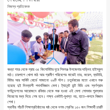
নিজস্ব প্রতিবেদক
বগুড়া শহর থেকে প্রায় ৩৫ কিলোমিটার দূরে শিবগঞ্জ উপজেলার দাড়িদহ হাইস্কুল
মাঠ। চারপাশে খোলা মাঠ আর গ্রামীণ পরিবেশের মাঝেই তার, কয়েল, ব্যাটারি,
মিটার আর সার্কিট বোর্ডে সাজানো ২৬টি স্টল। চতুর্থবারের মতো এখানে শুরু
হয়েছে দুই দিনব্যাপী পদার্থবিজ্ঞান মেলা। ট্যালেন্ট হান্ট বিডি এবং স্বর্ণগ্রাম
ফাউন্ডেশনের আয়োজনে রবিবার থেকে শুরু হওয়া এই মেলা সোমবার পুরস্কার
বিতরণের মধ্য দিয়ে শেষ হবে। লক্ষ্য একটাই-মুখস্ত নয়, হাতে–কলমে বিজ্ঞান
শেখা।
স্থানীয় পাঁচটি শিক্ষাপ্রতিষ্ঠানের ষষ্ঠ থেকে দশম শ্রেণির ১৫০ জন শিক্ষার্থী চারটি