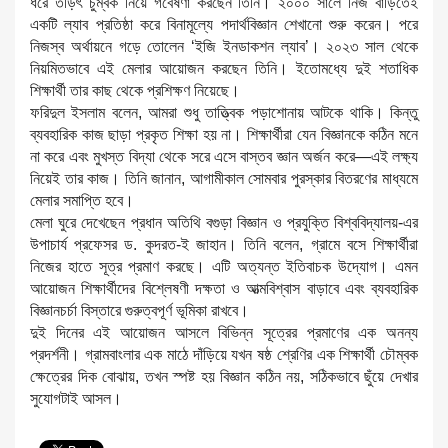
ধরে তড়িৎ চুম্বক নিয়ে গবেষণা করছেন তিনি। ২০০০ সালে নিজ বাড়িতেই
একটি ল্যাব প্রতিষ্ঠা করে বিনামূল্যে পদার্থবিজ্ঞান শেখানো শুরু করেন। পরে
নিজস্ব অর্থায়নে গড়ে তোলেন ‘ইজি ইনডাকশন ল্যাব’। ২০২৩ সাল থেকে
নিয়মিতভাবে এই মেলার আয়োজন করছেন তিনি। ইতোমধ্যে দুই শতাধিক
শিক্ষার্থী তার কাছ থেকে প্রশিক্ষণ নিয়েছে।
ফরিদুল ইসলাম বলেন, আমরা শুধু তাত্ত্বিক পড়াশোনায় আটকে থাকি। কিন্তু
ব্যবহারিক কাজ ছাড়া প্রকৃত শিক্ষা হয় না। শিক্ষার্থীরা যেন বিজ্ঞানকে কঠিন মনে
না করে এবং মুখস্ত বিদ্যা থেকে সরে এসে বাস্তব জ্ঞান অর্জন করে—এই লক্ষ্য
নিয়েই তার কাজ। তিনি জানান, আগামীকাল সোমবার পুরস্কার বিতরণের মাধ্যমে
মেলার সমাপ্তি হবে।
মেলা ঘুরে দেখেছেন প্রধান অতিথি বগুড়া বিজ্ঞান ও প্রযুক্তি বিশ্ববিদ্যালয়-এর
উপাচার্য প্রফেসর ড. কুদরত-ই জাহান। তিনি বলেন, গ্রামে বসে শিক্ষার্থীরা
নিজের হাতে সূত্র প্রমাণ করছে। এটি অত্যন্ত ইতিবাচক উদ্যোগ। এমন
আয়োজন শিক্ষার্থীদের বিশ্লেষণী দক্ষতা ও আত্মবিশ্বাস বাড়াবে এবং ব্যবহারিক
বিজ্ঞানচর্চা বিস্তারে গুরুত্বপূর্ণ ভূমিকা রাখবে।
দুই দিনের এই আয়োজন আসলে বিভিন্ন সূত্রের প্রমাণের এক অনন্য
প্রদর্শনী। গ্রামবাংলার এক মাঠে দাঁড়িয়ে যখন ষষ্ঠ শ্রেণির এক শিক্ষার্থী চৌম্বক
ক্ষেত্রের দিক বোঝায়, তখন স্পষ্ট হয় বিজ্ঞান কঠিন নয়, সঠিকভাবে ছুঁয়ে দেখার
সুযোগটাই আসল।