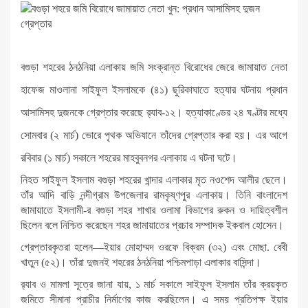
বগুড়া শহরের ঠনঠনিয়া এলাকায় জমি সংক্রান্ত বিরোধের জেরে জামায়াত নেতা
হাফেজ মাওলানা সাইফুল ইসলামকে (৪১) ছুরিকাঘাতে হত্যার ঘটনায় প্রধান
আসামিসহ দুজনকে গ্রেপ্তার করেছে র‌্যাব-১২। হত্যাকাণ্ডের ২৪ ঘণ্টার মধ্যে
সোমবার (২ মার্চ) ভোরে পৃথক অভিযানে তাঁদের গ্রেপ্তার করা হয়। এর আগে
রবিবার (১ মার্চ) সকালে শহরের মাহবুবনগর এলাকায় এ ঘটনা ঘটে।
নিহত সাইফুল ইসলাম বগুড়া শহরের খান্দার এলাকার মৃত নওশেদ আলীর ছেলে।
তাঁর আদি বাড়ি নন্দীগ্রাম উপজেলার রামকৃষ্ণপুর এলাকায়। তিনি বাংলাদেশ
জামায়াতে ইসলামী-র বগুড়া শহর শাখার ওলামা বিভাগের রুকন ও দায়িত্বশীল
ছিলেন বলে নিশ্চিত করেছেন শহর জামায়াতের প্রচার সম্পাদক ইকবাল হোসেন।
গ্রেপ্তারকৃতরা হলেন—ইয়ার মোহাম্মদ ওরফে বিক্রম (৩২) এবং মোছা. বেবী
খাতুন (৫২)। তাঁরা দুজনই শহরের ঠনঠনিয়া পশ্চিমপাড়া এলাকার বাসিন্দা।
র‌্যাব ও মামলা সূত্রে জানা যায়, ১ মার্চ সকালে সাইফুল ইসলাম তাঁর ক্রয়কৃত
জমিতে সীমানা প্রাচীর নির্মাণের কাজ করছিলেন। এ সময় প্রতিপক্ষ ইয়ার