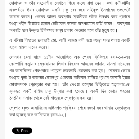
মোহাম্মদ ও তাঁর সহযোগীরা সেখানে গিয়ে কাজে বাধা দেন। কথা কাটাকাটির
একপর্যায়ে ইয়ার মোহাম্মদ একটি চাকু বের করে সাইফুল ইসলামের তলপেটে
আঘাত করেন। গুরুতর আহত অবস্থায় স্থানীয়রা তাঁকে উদ্ধার করে প্রথমে
বগুড়া শহীদ জিয়াউর রহমান মেডিকেল কলেজ হাসপাতালে ভর্তি করেন। অবস্থার
অবনতি হলে উন্নত চিকিৎসার জন্য ঢাকায় নেওয়ার পথে তাঁর মৃত্যু হয়।
এ ঘটনায় নিহতের দুলাভাই মো. আলী আজম বাদী হয়ে বগুড়া সদর থানায় একটি
হত্যা মামলা দায়ের করেন।
সোমবার বেলা সাড়ে ১১টায় আয়োজিত এক প্রেস ব্রিফিংয়ে র‌্যাব-১২-এর
কোম্পানি কমান্ডার স্কোয়াড্রন লিডার ফিরোজ আহমেদ জানান, মামলা দায়েরের
পর আসামিদের গ্রেপ্তারে গোয়েন্দা নজরদারি জোরদার করা হয়। সোমবার ভোরে
বগুড়ার ধুনট উপজেলার মোহনপুর এলাকায় অভিযান চালিয়ে প্রধান আসামি ইয়ার
মোহাম্মদকে গ্রেপ্তার করা হয়। তাঁর দেওয়া তথ্যের ভিত্তিতে হত্যাকাণ্ডে
ব্যবহৃত একটি বার্মিজ চাকু উদ্ধার করা হয়েছে। একই দিন ভোরে শহরের
ঠনঠনিয়া এলাকা থেকে বেবী খাতুনকে গ্রেপ্তার করা হয়।
গ্রেপ্তারকৃত আসামিদের আইনগত প্রক্রিয়া শেষে বগুড়া সদর থানায় হস্তান্তর
করা হয়েছে বলে জানিয়েছে র‌্যাব-১২।