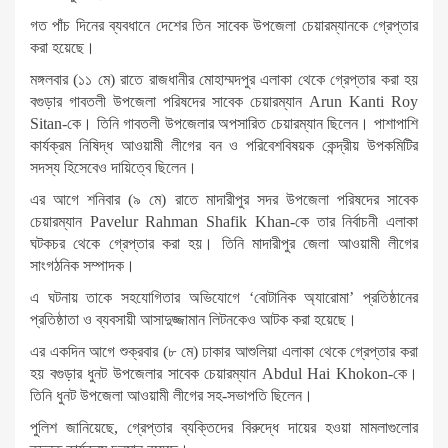
গত পাঁচ দিনের ব্যবধানে দেশের তিন সাবেক উপজেলা চেয়ারম্যানকে গ্রেপ্তার
করা হয়েছে।
মঙ্গলবার (১১ মে) রাতে রাজধানীর মোহাম্মদপুর এলাকা থেকে গ্রেপ্তার করা হয়
বগুড়ার গাবতলী উপজেলা পরিষদের সাবেক চেয়ারম্যান Arun Kanti Roy
Sitan-কে। তিনি গাবতলী উপজেলার অপসারিত চেয়ারম্যান ছিলেন। পাশাপাশি
কার্যক্রম নিষিদ্ধ আওয়ামী লীগের বন ও পরিবেশবিষয়ক কেন্দ্রীয় উপকমিটির
সদস্য হিসেবেও দায়িত্বে ছিলেন।
এর আগে শনিবার (৯ মে) রাতে মাদারীপুর সদর উপজেলা পরিষদের সাবেক
চেয়ারম্যান Pavelur Rahman Shafik Khan-কে তার নির্বাচনী এলাকা
ঘটকচর থেকে গ্রেপ্তার করা হয়। তিনি মাদারীপুর জেলা আওয়ামী লীগের
সাংগঠনিক সম্পাদক।
এ ঘটনায় তাকে সহযোগিতার অভিযোগে ‘বোটানিক অ্যারোমা’ প্রতিষ্ঠানের
প্রতিষ্ঠাতা ও ব্যবসায়ী আসাদুজ্জামান লিটনকেও আটক করা হয়েছে।
এর একদিন আগে শুক্রবার (৮ মে) ঢাকার আশুলিয়া এলাকা থেকে গ্রেপ্তার করা
হয় বগুড়ার ধুনট উপজেলার সাবেক চেয়ারম্যান Abdul Hai Khokon-কে।
তিনি ধুনট উপজেলা আওয়ামী লীগের সহ-সভাপতি ছিলেন।
পুলিশ জানিয়েছে, গ্রেপ্তার ব্যক্তিদের বিরুদ্ধে দায়ের হওয়া মামলাগুলোর