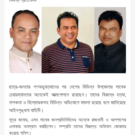
নিজস্ব প্রতিবেদক
ছাত্র-জনতার গণঅভ্যুত্থানের পর দেশের বিভিন্ন উপজেলার সাবেক
চেয়ারম্যানদের অনেকেই আত্মগোপনে রয়েছেন। তাদের বিরুদ্ধে হত্যা,
নাশকতা ও বিস্ফোরকসহ বিভিন্ন অভিযোগে মামলা রয়েছে বলে জানিয়েছে
আইনশৃঙ্খলা বাহিনী।
সূত্র জানায়, এসব সাবেক জনপ্রতিনিধিদের অনেকে রাজধানী ও আশপাশের
এলাকায় অবস্থান করছিলেন। সম্প্রতি তাদের বিরুদ্ধে অভিযান জোরদার
করেছে পুলিশ।