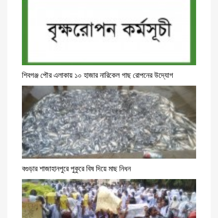
শিবগঞ্জ পৌর এলাকায় ১০ হাজার নারিকেল গাছ রোপনের উদ্যোগ
বগুড়ার শাজাহানপুরে পুকুরে বিষ দিয়ে মাছ নিধন