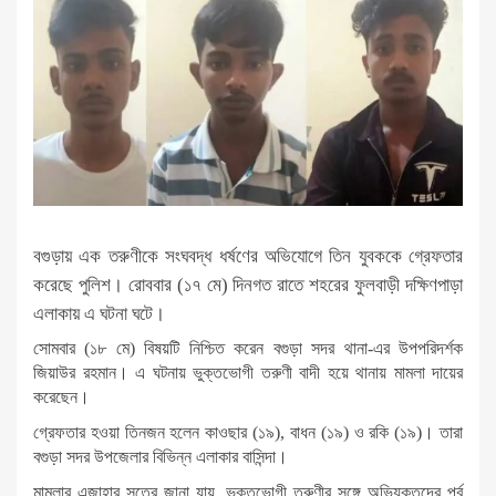
বগুড়ায় এক তরুণীকে সংঘবদ্ধ ধর্ষণের অভিযোগে তিন যুবককে গ্রেফতার
করেছে পুলিশ। রোববার (১৭ মে) দিনগত রাতে শহরের ফুলবাড়ী দক্ষিণপাড়া
এলাকায় এ ঘটনা ঘটে।
সোমবার (১৮ মে) বিষয়টি নিশ্চিত করেন বগুড়া সদর থানা-এর উপপরিদর্শক
জিয়াউর রহমান। এ ঘটনায় ভুক্তভোগী তরুণী বাদী হয়ে থানায় মামলা দায়ের
করেছেন।
গ্রেফতার হওয়া তিনজন হলেন কাওছার (১৯), বাধন (১৯) ও রকি (১৯)। তারা
বগুড়া সদর উপজেলার বিভিন্ন এলাকার বাসিন্দা।
মামলার এজাহার সূত্রে জানা যায়, ভুক্তভোগী তরুণীর সঙ্গে অভিযুক্তদের পূর্ব