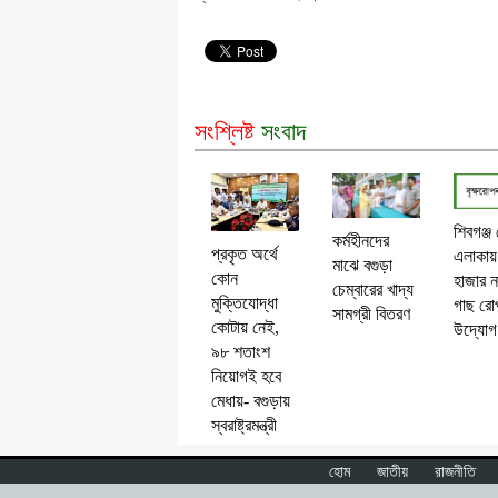
সংশ্লিষ্ট
সংবাদ
শিবগঞ্জ
কর্মহীনদের
প্রকৃত অর্থে
এলাকায়
মাঝে বগুড়া
কোন
হাজার ন
চেম্বারের খাদ্য
মুক্তিযোদ্ধা
গাছ রো
সামগ্রী বিতরণ
কোটায় নেই,
উদ্যোগ
৯৮ শতাংশ
নিয়োগই হবে
মেধায়- বগুড়ায়
স্বরাষ্ট্রমন্ত্রী
হোম
জাতীয়
রাজনীতি