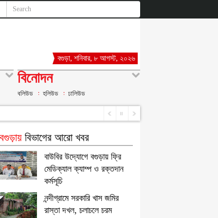
বগুড়া, শনিবার, ৮ আগস্ট, ২০২৬
বিনোদন
বলিউড
হলিউড
ঢালিউড
গুড়ায়
বিভাগের আরো খবর
বাউবির উদ্যোগে বগুড়ায় ফ্রি
মেডিক্যাল ক্যাম্প ও রক্তদান
কর্মসূচি
নন্দীগ্রামে সরকারি খাস জমির
রাস্তা দখল, চলাচলে চরম