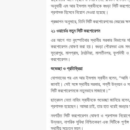
অনুযায়ী এম আর ইসলাম স্বাধীনকে বগুড়া সিটি করপোরেশ
প্রশাসক হিসেবে নিয়োগ দেওয়া হয়েছে।
প্রজ্ঞাপন অনুসারে, তিনি সিটি করপোরেশনের মেয়রের ক
২১ ওয়ার্ডের নতুন সিটি করপোরেশন
এর আগে গত বৃহস্পতিবার স্থানীয় সরকার বিভাগের সচিব
করপোরেশন ঘোষণা করা হয়। বগুড়া পৌরসভা এবং সদর ও 
সুত্রাপুর, মালগ্রাম, ঠনঠনিয়া, মালতীনগর, ফুলদিঘ
করপোরেশন।
শুভেচ্ছা ও প্রতিক্রিয়া
যোগদানের পর এম আর ইসলাম স্বাধীন বলেন, “আমি বাংল
জানাই। সেই সঙ্গে স্থানীয় সরকার, পল্লী উন্নয়ন ও সমবা
সিটি করপোরেশনকে নতুনভাবে সাজাবো।”
ছাত্রদল নেতা নাহিদ স্বাধীনকে শুভেচ্ছা জানিয়ে বলে
প্রশাসক হয়েছেন। আমরা চাই, তার হাত ধরেই বগুড়ার 
নবগঠিত সিটি করপোরেশন ঘোষণা ও প্রশাসক নিয়োগে বগ
উন্নয়ন, নাগরিক সুবিধা নিশ্চিতকরণ এবং সিটিকে পূর্ণ
স্থানীয় সচেতন মহল।