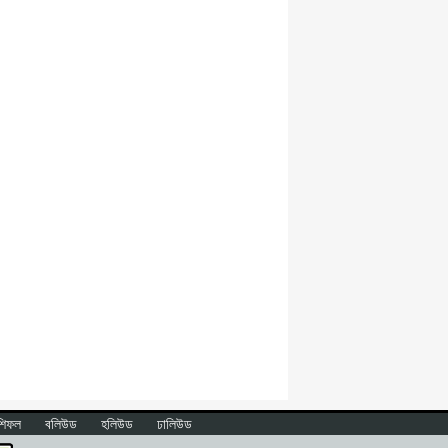
শিফল
বলিউড
হলিউড
ঢালিউড