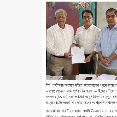
দীর্ঘ প্রতীক্ষার অবসান ঘটিয়ে উত্তরবঙ্গের প্রবেশদ্
করপোরেশনের প্রথম পূর্ণকালীন প্রশাসক হিসেবে নিয়
মঙ্গলবার (১৯ মে) সকালে তিনি আনুষ্ঠানিকভাবে নতুন কর্
মাধ্যমে তিনি বগুড়া সিটি করপোরেশনের প্রশাসক পদের 
গত রোববার স্থানীয় সরকার, পল্লী উন্নয়ন ও সমবায় মন্
রাষ্ট্রপতির আদেশক্রমে উপসচিব মো. রবিউল ইসলাম স্ব