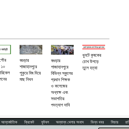
ধুনটে কৃষকের
 পৌর
বগুড়ার
বগুড়ার
চোখ উপড়ে
 ১০
শাজাহানপুরে
শাজাহানপুরে
তুলে হত্যা
ারিকেল
পুকুরে বিষ দিয়ে
বিভিন্ন স্কুলের
পনের
মাছ নিধন
প্রধান শিক্ষক
ও কলেজের
অধ্যক্ষ এবং
সভাপতির
পদত্যাগ দাবি
আন্তর্জাতিক
ক্রিকেট
ফুটবল
অন্যান্য খেলার সংবাদ
ভিন্ন খবর
ফিচার
রা