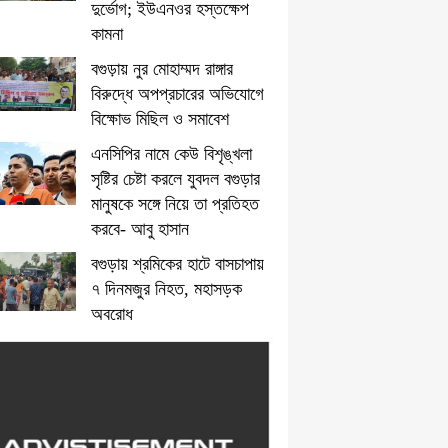
দুর্ভোগ; ইউএনওর হস্তক্ষেপ
কামনা
বগুড়ায় নুর মোহাম্মদ রাঙ্গার
বিরুদ্ধে অপপ্রচারের অভিযোগে
বিক্ষোভ মিছিল ও সমাবেশ
এনসিপির নামে কেউ বিশৃঙ্খলা
সৃষ্টির চেষ্টা করলে যুবদল বগুড়ার
মানুষকে সঙ্গে নিয়ে তা প্রতিহত
করবে- আবু হাসান
বগুড়ায় শ্রমিকের হাটে বাসচাপায়
৭ দিনমজুর নিহত, মহাসড়ক
অবরোধ