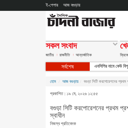
ই-পেপার
আজ বগুড়ায়
সকল সংবাদ
খে
জাতীয়
রাজনীতি
আন্তর্জাতিক
ক্রিক
সর্বশেষ
এনসিপির নামে কেউ বিশৃঙ
হোম
আজ বগুড়ায়
বগুড়া সিটি করপোরেশনের প্রথম
প্রকাশিত : ১৯ মে, ২০২৬ ১২:৫৫
বগুড়া সিটি করপোরেশনের প্রথম প
স্বাধীন
নিজস্ব প্রতিবেদক