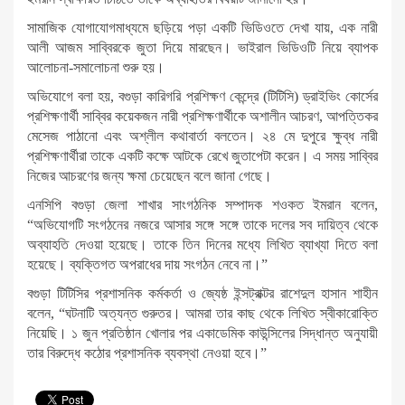
সামাজিক যোগাযোগমাধ্যমে ছড়িয়ে পড়া একটি ভিডিওতে দেখা যায়, এক নারী
আলী আজম সাব্বিরকে জুতা দিয়ে মারছেন। ভাইরাল ভিডিওটি নিয়ে ব্যাপক
আলোচনা-সমালোচনা শুরু হয়।
অভিযোগে বলা হয়, বগুড়া কারিগরি প্রশিক্ষণ কেন্দ্রে (টিটিসি) ড্রাইভিং কোর্সের
প্রশিক্ষণার্থী সাব্বির কয়েকজন নারী প্রশিক্ষণার্থীকে অশালীন আচরণ, আপত্তিকর
মেসেজ পাঠানো এবং অশ্লীল কথাবার্তা বলতেন। ২৪ মে দুপুরে ক্ষুব্ধ নারী
প্রশিক্ষণার্থীরা তাকে একটি কক্ষে আটকে রেখে জুতাপেটা করেন। এ সময় সাব্বির
নিজের আচরণের জন্য ক্ষমা চেয়েছেন বলে জানা গেছে।
এনসিপি বগুড়া জেলা শাখার সাংগঠনিক সম্পাদক শওকত ইমরান বলেন,
“অভিযোগটি সংগঠনের নজরে আসার সঙ্গে সঙ্গে তাকে দলের সব দায়িত্ব থেকে
অব্যাহতি দেওয়া হয়েছে। তাকে তিন দিনের মধ্যে লিখিত ব্যাখ্যা দিতে বলা
হয়েছে। ব্যক্তিগত অপরাধের দায় সংগঠন নেবে না।”
বগুড়া টিটিসির প্রশাসনিক কর্মকর্তা ও জ্যেষ্ঠ ইন্সট্রাক্টর রাশেদুল হাসান শাহীন
বলেন, “ঘটনাটি অত্যন্ত গুরুতর। আমরা তার কাছ থেকে লিখিত স্বীকারোক্তি
নিয়েছি। ১ জুন প্রতিষ্ঠান খোলার পর একাডেমিক কাউন্সিলের সিদ্ধান্ত অনুযায়ী
তার বিরুদ্ধে কঠোর প্রশাসনিক ব্যবস্থা নেওয়া হবে।”