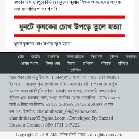
বগুড়ার শাজাহানপুরে বিভিন্ন স্কুলের প্রধান শিক্ষক ও কলেজের অধ্যক্ষ
এবং সভাপতির পদত্যাগ দাবি
ধুনটে কৃষকের চোখ উপড়ে তুলে হত্যা
হোম
জাতীয়
রাজনীতি
আন্তর্জাতিক
ক্রিকেট
ফুটবল
অন্যান্য
খেলার সংবাদ
ভিন্ন খবর
ফিচার
রাশিফল
বলিউড
হলিউড
ঢালিউড
প্রকাশকঃ মোঃ সাবু ইসলাম । ভারপ্রাপ্ত সম্পাদকঃ এ্যাড. মোঃ ওবায়দুল
ইসলাম । ব্যবস্থাপনা সম্পাদকঃ রাবিয়া আক্তার বর্ষা । প্রকাশক কর্তৃক
ইসমত অফসেট প্রিন্টিং প্রেস, চকযাদু ক্রসলেন, প্রেসপট্টি বগুড়া থেকে
মুদ্রিত এবং চকযাদু রোড, বগুড়া কার্যালয় থেকে প্রকাশিত, ফোনঃ ৬৯৯১০,
বার্তা ও বিজ্ঞাপন বিভাগঃ ০১৭১২-১৬৪১৩২,০১৭৩৬-৫০৪৭৪৪ পোস্ট
বক্স-২৭, ইমেইল:
chandnibazar_69@yahoo.com
,
chandnibazar05@gmail.com
. Developed By Sazzad
Hossain Contact : 880 1711 147222
Copyright © 2019-2025 দৈনিক চাঁদনী বাজার. All rights reserverd.