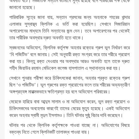
অবনতি ঘটে। নবজাতক সন্তান বর্তমানে সুস্থ রয়েছে বলে পরিবারের পক্ষ থেকে
জানানো হয়েছে।
পারিবারিক সূত্রে জানা যায়, সন্তান প্রসবের জন্য অহনাকে শহরের খান্দার
এলাকার সুস্বাস্থ্য ক্লিনিক এ ভর্তি করা হয়েছিল। সেখানে সিজারিয়ান
অপারেশনের মাধ্যমে তিনি সন্তানের জন্ম দেন। তবে অপারেশনের পর থেকেই
তার শারীরিক অবস্থার দ্রুত অবনতি হতে থাকে।
স্বজনদের অভিযোগ, ক্লিনিক কর্তৃপক্ষ অহনার রক্তের গ্রুপ ভুল নির্ধারণ করে
‘বি পজিটিভ’ বলে জানায়। সেই অনুযায়ী রক্ত সংগ্রহ করে তার শরীরে প্রয়োগ
করা হয়। কিন্তু রক্ত দেওয়ার পর অবস্থার আরও অবনতি হলে তাকে দ্রুত
শহীদ জিয়াউর রহমান মেডিকেল কলেজ হাসপাতাল এ স্থানান্তর করা হয়।
সেখানে পুনরায় পরীক্ষা করে চিকিৎসকেরা জানান, অহনার প্রকৃত রক্তের গ্রুপ
ছিল ‘ও পজিটিভ’। ভুল গ্রুপের রক্ত প্রয়োগের ফলে তার শরীরের অভ্যন্তরীণ
অঙ্গপ্রত্যঙ্গ মারাত্মকভাবে ক্ষতিগ্রস্ত হয় বলে অভিযোগ পরিবারের।
মেয়েকে হারিয়ে বাবা আব্দুস সালাম ও মা অভিযোগ করেন, ভুল রক্ত প্রয়োগ ও
চিকিৎসকদের অবহেলার কারণেই তাদের মেয়ের মৃত্যু হয়েছে। একই অভিযোগ
করেন অহনার স্বামী মৃদুল ইসলামও। তিনি ঘটনার সুষ্ঠু বিচার দাবি করেছেন।
ঘটনার পর থেকে ক্লিনিক কর্তৃপক্ষকে পাওয়া যাচ্ছে না। অভিযোগের বিষয়ে
বক্তব্য নিতে গেলে ক্লিনিকটি তালাবদ্ধ পাওয়া যায়।