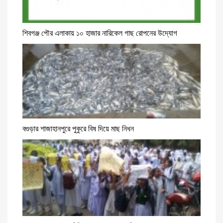
শিবগঞ্জ পৌর এলাকায় ১০ হাজার নারিকেল গাছ রোপনের উদ্যোগ
বগুড়ার শাজাহানপুরে পুকুরে বিষ দিয়ে মাছ নিধন