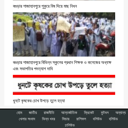
বগুড়ার শাজাহানপুরে পুকুরে বিষ দিয়ে মাছ নিধন
বগুড়ার শাজাহানপুরে বিভিন্ন স্কুলের প্রধান শিক্ষক ও কলেজের অধ্যক্ষ
এবং সভাপতির পদত্যাগ দাবি
ধুনটে কৃষকের চোখ উপড়ে তুলে হত্যা
হোম
জাতীয়
রাজনীতি
আন্তর্জাতিক
ক্রিকেট
ফুটবল
অন্যান্য
খেলার সংবাদ
ভিন্ন খবর
ফিচার
রাশিফল
বলিউড
হলিউড
ঢালিউড