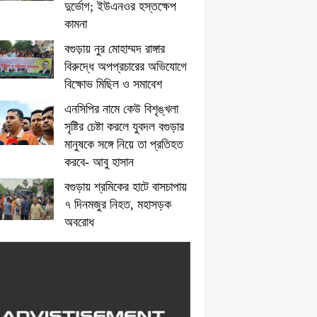
দুর্ভোগ; ইউএনওর হস্তক্ষেপ
কামনা
বগুড়ায় নুর মোহাম্মদ রাঙ্গার
বিরুদ্ধে অপপ্রচারের অভিযোগে
বিক্ষোভ মিছিল ও সমাবেশ
এনসিপির নামে কেউ বিশৃঙ্খলা
সৃষ্টির চেষ্টা করলে যুবদল বগুড়ার
মানুষকে সঙ্গে নিয়ে তা প্রতিহত
করবে- আবু হাসান
বগুড়ায় শ্রমিকের হাটে বাসচাপায়
৭ দিনমজুর নিহত, মহাসড়ক
অবরোধ