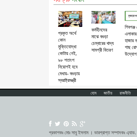
শিবগঞ্জ
কর্মহীনদের
প্রকৃত অর্থে
এলাকায়
মাঝে বগুড়া
কোন
হাজার ন
চেম্বারের খাদ্য
মুক্তিযোদ্ধা
গাছ রো
সামগ্রী বিতরণ
কোটায় নেই,
উদ্যোগ
৯৮ শতাংশ
নিয়োগই হবে
মেধায়- বগুড়ায়
স্বরাষ্ট্রমন্ত্রী
হোম
জাতীয়
রাজনীতি
প্রকাশকঃ মোঃ সাবু ইসলাম । ভারপ্রাপ্ত সম্পাদকঃ এ্যাড. ম