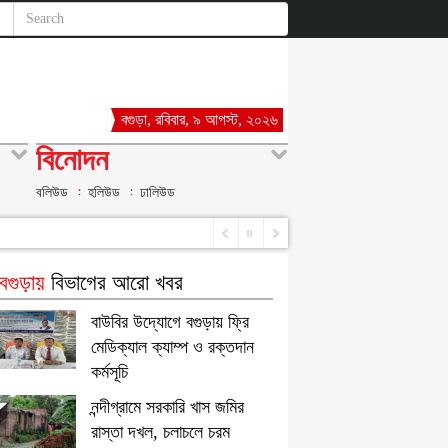
বগুড়া, রবিবার, ৯ আগস্ট, ২০২৬
বিনোদন
বলিউড
হলিউড
ঢালিউড
গুড়ায়
বিভাগের আরো খবর
বাউবির উদ্যোগে বগুড়ায় ফ্রি
মেডিক্যাল ক্যাম্প ও রক্তদান
কর্মসূচি
নন্দীগ্রামে সরকারি খাস জমির
রাস্তা দখল, চলাচলে চরম