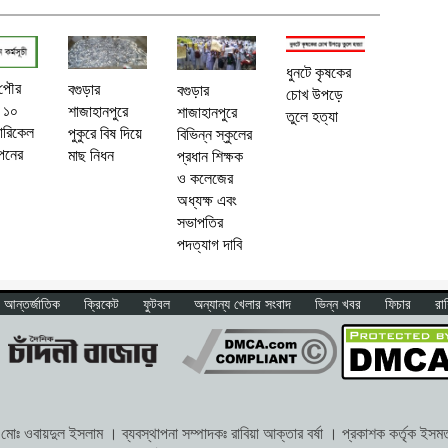
ধুনটে কৃষকের
 পৌর
বগুড়ার
বগুড়ার
চোখ উপড়ে
 ১০
শাজাহানপুরে
শাজাহানপুরে
তুলে হত্যা
ারিকেল
পুকুরে বিষ দিয়ে
বিভিন্ন স্কুলের
পনের
মাছ নিধন
প্রধান শিক্ষক
ও কলেজের
অধ্যক্ষ এবং
সভাপতির
পদত্যাগ দাবি
আন্তর্জাতিক
ক্রিকেট
ফুটবল
অন্যান্য খেলার সংবাদ
ভিন্ন খবর
ফিচার
রা
োঃ ওবায়দুল ইসলাম । ব্যবস্থাপনা সম্পাদকঃ রাবিয়া আক্তার বর্ষা । প্রকাশক কর্তৃক ইসমত অ