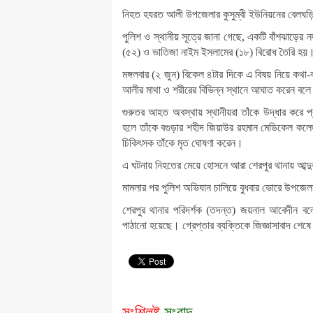
নিহত হযরত আলী উপজেলার কুসুম্বী ইউনিয়নের বেলঘড়িয়
পুলিশ ও স্থানীয় সূত্রে জানা গেছে, একটি বাঁশঝাড়ের
(৫২) ও ভাতিজা নাইম ইসলামের (১৮) বিরোধ তৈরি হয়
মঙ্গলবার (২ জুন) বিকেল ৪টার দিকে এ বিষয় নিয়ে কথা-
আলীর মাথা ও শরীরের বিভিন্ন স্থানে আঘাত করেন ব
গুরুতর আহত অবস্থায় স্থানীয়রা তাঁকে উদ্ধার করে প্
হলে তাঁকে বগুড়ার শহীদ জিয়াউর রহমান মেডিকেল কলেজ
চিকিৎসক তাঁকে মৃত ঘোষণা করেন।
এ ঘটনায় নিহতের মেয়ে হোসনে আরা শেরপুর থানায় আব্দ
মামলার পর পুলিশ অভিযান চালিয়ে বুধবার ভোরে উপজেলা
শেরপুর থানার পরিদর্শক (তদন্ত) জয়নাল আবেদীন বলে
পাঠানো হয়েছে। গ্রেপ্তার ব্যক্তিকে জিজ্ঞাসাবাদ শে
সংশ্লিষ্ট
সংবাদ