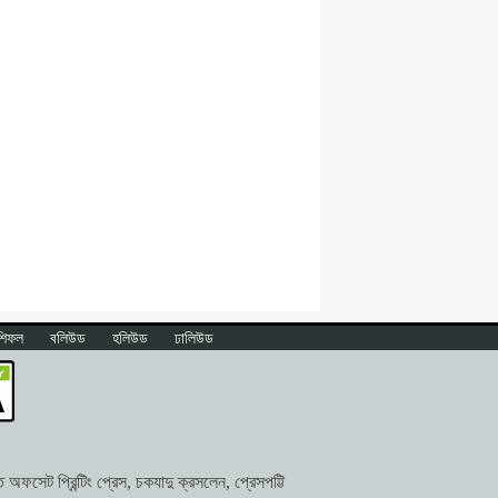
শিফল
বলিউড
হলিউড
ঢালিউড
ফসেট প্রিন্টিং প্রেস, চকযাদু ক্রসলেন, প্রেসপট্টি