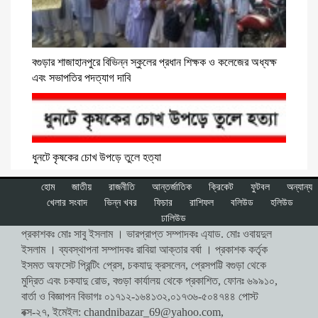
বগুড়ার শাজাহানপুরে বিভিন্ন স্কুলের প্রধান শিক্ষক ও কলেজের অধ্যক্ষ
এবং সভাপতির পদত্যাগ দাবি
ধুনটে কৃষকের চোখ উপড়ে তুলে হত্যা
হোম
জাতীয়
রাজনীতি
আন্তর্জাতিক
ক্রিকেট
ফুটবল
অন্যান্য
খেলার সংবাদ
ভিন্ন খবর
ফিচার
রাশিফল
বলিউড
হলিউড
ঢালিউড
প্রকাশকঃ মোঃ সাবু ইসলাম । ভারপ্রাপ্ত সম্পাদকঃ এ্যাড. মোঃ ওবায়দুল
ইসলাম । ব্যবস্থাপনা সম্পাদকঃ রাবিয়া আক্তার বর্ষা । প্রকাশক কর্তৃক
ইসমত অফসেট প্রিন্টিং প্রেস, চকযাদু ক্রসলেন, প্রেসপট্টি বগুড়া থেকে
মুদ্রিত এবং চকযাদু রোড, বগুড়া কার্যালয় থেকে প্রকাশিত, ফোনঃ ৬৯৯১০,
বার্তা ও বিজ্ঞাপন বিভাগঃ ০১৭১২-১৬৪১৩২,০১৭৩৬-৫০৪৭৪৪ পোস্ট
বক্স-২৭, ইমেইল:
chandnibazar_69@yahoo.com
,