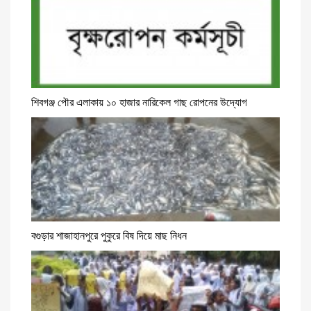
শিবগঞ্জ পৌর এলাকায় ১০ হাজার নারিকেল গাছ রোপনের উদ্যোগ
বগুড়ার শাজাহানপুরে পুকুরে বিষ দিয়ে মাছ নিধন