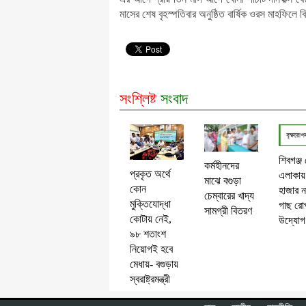
মাসের শেষ বৃহস্পতিবার অনুষ্ঠিত বার্ষিক ওরস মাহফিলে
সংশ্লিষ্ট
সংবাদ
শিবগঞ্জ
কর্মহীনদের
প্রকৃত অর্থে
এলাকায়
মাঝে বগুড়া
কোন
হাজার ন
চেম্বারের খাদ্য
মুক্তিযোদ্ধা
গাছ রো
সামগ্রী বিতরণ
কোটায় নেই,
উদ্যোগ
৯৮ শতাংশ
নিয়োগই হবে
মেধায়- বগুড়ায়
স্বরাষ্ট্রমন্ত্রী