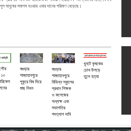
 বিপুল মানুষের সমাগম হওয়ায় এবার দানের পরিমাণ বেড়েছে।
ধুনটে কৃষকের
 পৌর
বগুড়ার
বগুড়ার
চোখ উপড়ে
 ১০
শাজাহানপুরে
শাজাহানপুরে
তুলে হত্যা
ারিকেল
পুকুরে বিষ দিয়ে
বিভিন্ন স্কুলের
পনের
মাছ নিধন
প্রধান শিক্ষক
ও কলেজের
অধ্যক্ষ এবং
সভাপতির
পদত্যাগ দাবি