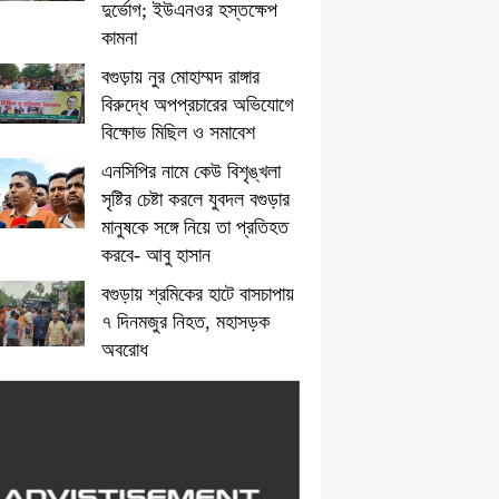
দুর্ভোগ; ইউএনওর হস্তক্ষেপ
কামনা
বগুড়ায় নুর মোহাম্মদ রাঙ্গার
বিরুদ্ধে অপপ্রচারের অভিযোগে
বিক্ষোভ মিছিল ও সমাবেশ
এনসিপির নামে কেউ বিশৃঙ্খলা
সৃষ্টির চেষ্টা করলে যুবদল বগুড়ার
মানুষকে সঙ্গে নিয়ে তা প্রতিহত
করবে- আবু হাসান
বগুড়ায় শ্রমিকের হাটে বাসচাপায়
৭ দিনমজুর নিহত, মহাসড়ক
অবরোধ