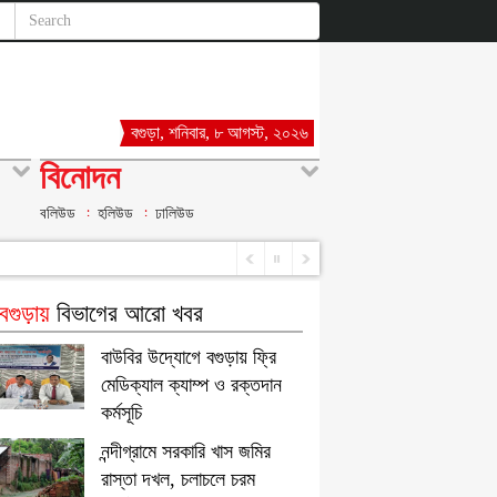
বগুড়া, শনিবার, ৮ আগস্ট, ২০২৬
বিনোদন
বলিউড
হলিউড
ঢালিউড
গুড়ায়
বিভাগের আরো খবর
বাউবির উদ্যোগে বগুড়ায় ফ্রি
মেডিক্যাল ক্যাম্প ও রক্তদান
কর্মসূচি
নন্দীগ্রামে সরকারি খাস জমির
রাস্তা দখল, চলাচলে চরম