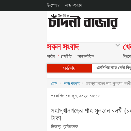
ই-পেপার
আজ বগুড়ায়
সকল সংবাদ
খে
জাতীয়
রাজনীতি
আন্তর্জাতিক
ক্রিক
সর্বশেষ
এনসিপির নামে কেউ বিশৃঙ
হোম
আজ বগুড়ায়
মহাস্থানগড়ের শাহ সুলতান বলখী 
প্রকাশিত : ৪ জুন, ২০২৬ ০০:১৮
মহাস্থানগড়ের শাহ সুলতান বলখী (রহ
টাকা
নিজস্ব প্রতিবেদক