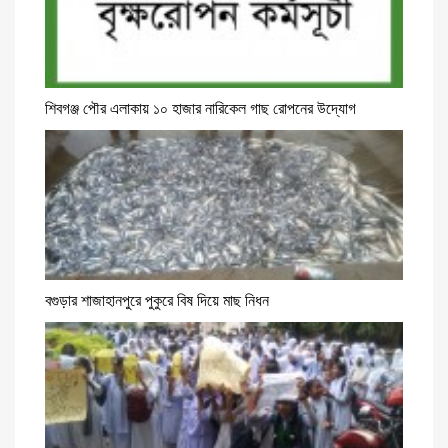
শিবগঞ্জ পৌর এলাকায় ১০ হাজার নারিকেল গাছ রোপনের উদ্যোগ
বগুড়ার শাজাহানপুরে পুকুরে বিষ দিয়ে মাছ নিধন