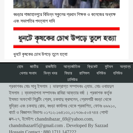
বগুড়ার শাজাহানপুরে বিভিন্ন স্কুলের প্রধান শিক্ষক ও কলেজের অধ্যক্ষ
এবং সভাপতির পদত্যাগ দাবি
ধুনটে কৃষকের চোখ উপড়ে তুলে হত্যা
হোম
জাতীয়
রাজনীতি
আন্তর্জাতিক
ক্রিকেট
ফুটবল
অন্যান্য
খেলার সংবাদ
ভিন্ন খবর
ফিচার
রাশিফল
বলিউড
হলিউড
ঢালিউড
প্রকাশকঃ মোঃ সাবু ইসলাম । ভারপ্রাপ্ত সম্পাদকঃ এ্যাড. মোঃ ওবায়দুল
ইসলাম । ব্যবস্থাপনা সম্পাদকঃ রাবিয়া আক্তার বর্ষা । প্রকাশক কর্তৃক
ইসমত অফসেট প্রিন্টিং প্রেস, চকযাদু ক্রসলেন, প্রেসপট্টি বগুড়া থেকে
মুদ্রিত এবং চকযাদু রোড, বগুড়া কার্যালয় থেকে প্রকাশিত, ফোনঃ ৬৯৯১০,
বার্তা ও বিজ্ঞাপন বিভাগঃ ০১৭১২-১৬৪১৩২,০১৭৩৬-৫০৪৭৪৪ পোস্ট
বক্স-২৭, ইমেইল:
chandnibazar_69@yahoo.com
,
chandnibazar05@gmail.com
. Developed By Sazzad
Hossain Contact : 880 1711 147222