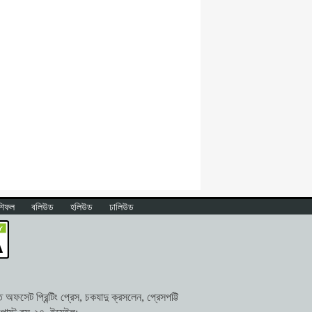
শিফল
বলিউড
হলিউড
ঢালিউড
ফসেট প্রিন্টিং প্রেস, চকযাদু ক্রসলেন, প্রেসপট্টি