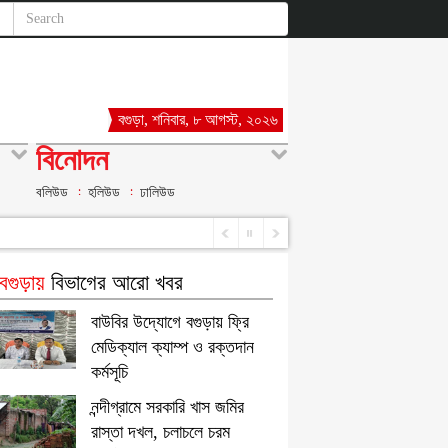
বগুড়া, শনিবার, ৮ আগস্ট, ২০২৬
বিনোদন
বলিউড
হলিউড
ঢালিউড
গুড়ায়
বিভাগের আরো খবর
বাউবির উদ্যোগে বগুড়ায় ফ্রি
মেডিক্যাল ক্যাম্প ও রক্তদান
কর্মসূচি
নন্দীগ্রামে সরকারি খাস জমির
রাস্তা দখল, চলাচলে চরম