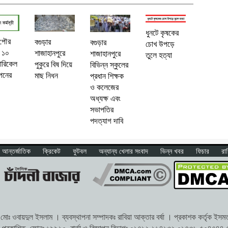
ধুনটে কৃষকের
 পৌর
বগুড়ার
বগুড়ার
চোখ উপড়ে
 ১০
শাজাহানপুরে
শাজাহানপুরে
তুলে হত্যা
ারিকেল
পুকুরে বিষ দিয়ে
বিভিন্ন স্কুলের
পনের
মাছ নিধন
প্রধান শিক্ষক
ও কলেজের
অধ্যক্ষ এবং
সভাপতির
পদত্যাগ দাবি
আন্তর্জাতিক
ক্রিকেট
ফুটবল
অন্যান্য খেলার সংবাদ
ভিন্ন খবর
ফিচার
রা
োঃ ওবায়দুল ইসলাম । ব্যবস্থাপনা সম্পাদকঃ রাবিয়া আক্তার বর্ষা । প্রকাশক কর্তৃক ইসমত অ