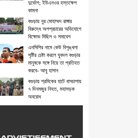
দুর্ভোগ; ইউএনওর হস্তক্ষেপ
কামনা
বগুড়ায় নুর মোহাম্মদ রাঙ্গার
বিরুদ্ধে অপপ্রচারের অভিযোগে
বিক্ষোভ মিছিল ও সমাবেশ
এনসিপির নামে কেউ বিশৃঙ্খলা
সৃষ্টির চেষ্টা করলে যুবদল বগুড়ার
মানুষকে সঙ্গে নিয়ে তা প্রতিহত
করবে- আবু হাসান
বগুড়ায় শ্রমিকের হাটে বাসচাপায়
৭ দিনমজুর নিহত, মহাসড়ক
অবরোধ