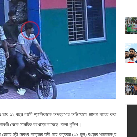
্ধে তার ১২ বছর বয়সী শ্যালিকাকে অপহরণের অভিযোগে মামলা দায়ের করা
চাকরি থেকে সাময়িক বরখাস্ত করেছে জেলা পুলিশ।
জার স্ত্রী লাবণ্য আক্তার বাদী হয়ে শুক্রবার (১২ জুন) বগুড়ার শাজাহানপুর