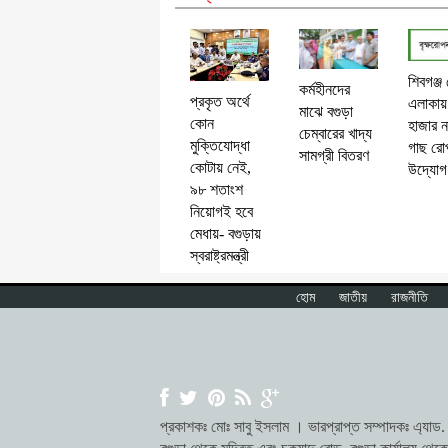
শিবগঞ্জ
কর্মহীনদের
প্রকৃত অর্থে
এলাকায়
মাঝে বগুড়া
কোন
হাজার ন
চেম্বারের খাদ্য
মুক্তিযোদ্ধা
গাছ রো
সামগ্রী বিতরণ
কোটায় নেই,
উদ্যোগ
৯৮ শতাংশ
নিয়োগই হবে
মেধায়- বগুড়ায়
স্বরাষ্ট্রমন্ত্রী
হোম
জাতীয়
রাজনীতি
প্রকাশকঃ মোঃ সাবু ইসলাম । ভারপ্রাপ্ত সম্পাদকঃ এ্যাড. ম