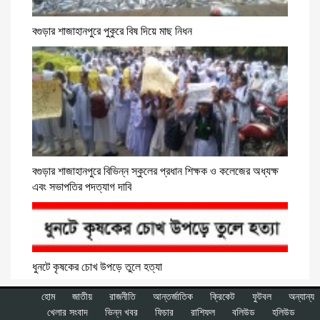
বগুড়ার শাজাহানপুরে পুকুরে বিষ দিয়ে মাছ নিধন
বগুড়ার শাজাহানপুরে বিভিন্ন স্কুলের প্রধান শিক্ষক ও কলেজের অধ্যক্ষ
এবং সভাপতির পদত্যাগ দাবি
ধুনটে কৃষকের চোখ উপড়ে তুলে হত্যা
হোম
জাতীয়
রাজনীতি
আন্তর্জাতিক
ক্রিকেট
ফুটবল
অন্যান্য
খেলার সংবাদ
ভিন্ন খবর
ফিচার
রাশিফল
বলিউড
হলিউড