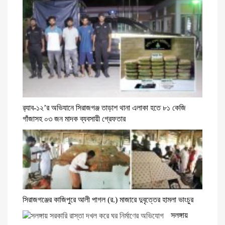
র‌্যাব-১২’র অভিযানে সিরাজগঞ্জ তাড়াশ থানা এলাকা হতে ৮১ কেজি
গাঁজাসহ ০৩ জন মাদক ব্যবসায়ী গ্রেফতার
সিরাজগঞ্জের কাজিপুরে আলী পাগল (র.) মাজারে দুবৃত্তের হামলা ভাংচুর
সলঙ্গায়