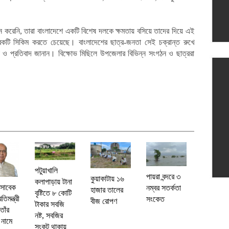
মনে করেনি, তারা বাংলাদেশে একটি বিশেষ দলকে ক্ষমতায় বসিয়ে তাদের দিয়ে এই
ি সিকিম করতে চেয়েছে। বাংলাদেশের ছাত্র-জনতা সেই চক্রান্ত রুখে
দা ও প্রতিবাদ জানান। বিক্ষোভ মিছিলে উপজেলার বিভিন্ন সংগঠন ও ছাত্ররা
পটুয়াখালি
পায়রা বন্দরে ৩
কুয়াকাটায় ১৬
কলাপাড়ায় টানা
 সাবেক
নম্বর সতর্কতা
হাজার তালের
বৃষ্টিতে ৮ কোটি
তিমন্ত্রী
সংকেত
বীজ রোপণ
টাকার সবজি
তাঁর
নষ্ট, সবজির
 নামে
সংকট থাকায়