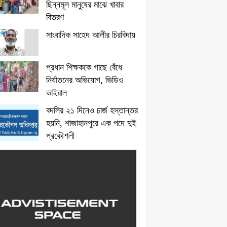
ছিন্নমূল মানুষের মাঝে খাবার
বিতরণ
সাংবাদিক সাহেদ আলীর চিরবিদায়
প্রধান শিক্ষককে গাছে বেঁধে
নির্যাতনের অভিযোগ, ভিডিও
ভাইরাল
বদলির ২১ দিনেও চার্জ হস্তান্তর
হয়নি, শাজাহানপুরে এক পদে দুই
প্রকৌশলী