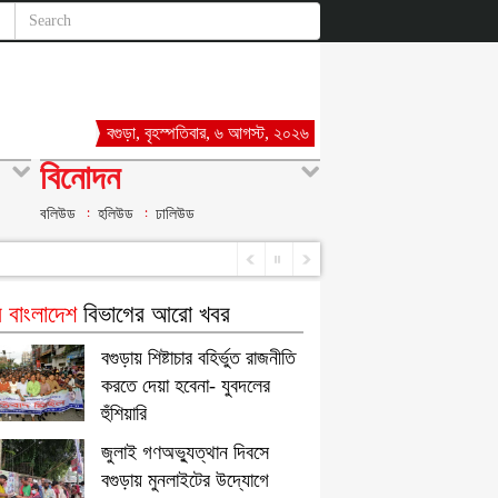
বগুড়া, বৃহস্পতিবার, ৬ আগস্ট, ২০২৬
বিনোদন
বলিউড
হলিউড
ঢালিউড
 বাংলাদেশ
বিভাগের আরো খবর
বগুড়ায় শিষ্টাচার বহির্ভুত রাজনীতি
করতে দেয়া হবেনা- যুবদলের
হুঁশিয়ারি
জুলাই গণঅভ্যুত্থান দিবসে
বগুড়ায় মুনলাইটের উদ্যোগে