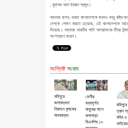
, মুহাম্মদ আল ইমরান প্রমুখ।
বক্তারা বলেন, ভারত বাংলাদেশকে কখনও বন্ধু রাষ্ট্র 
দেশকে শোষণ করতে চেয়েছে, এই বাংলাদেশকে আরেকট
দিয়েছে। বক্তারা ভারতীয় পানি আগ্রাসনের তীব্র নিন্
অংশগ্রহণ করেন।
সংশ্লিষ্ট
সংবাদ
মহিপুরে
ফেনীর
জলাবদ্ধতা
বন্যাদূর্গত
মহিপুরে
নিরসনে কৃষকের
মানুষের পাশে
ত্রান প্র
মানববন্ধন
কলাপাড়া
মহিব ও 
বিএনপির ১৩
ভাইয়ের