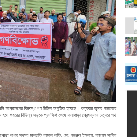
 আগ্রাসনের বিরুদ্ধে গণ মিছিল অনুষ্ঠিত হয়েছে। শুক্রবার জুমার নামাজের
রু হয়ে শহরের বিভিন্ন সড়কে প্রদক্ষিণ শেষে কলাপাড়া প্রেসক্লাব চত্বরে পথ
লাপাড়া শাখার সদস্য মাশরাফি কামাল শাফি, মো: নজরুল ইসলাম, নাজমুস সাকিব