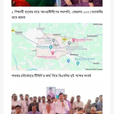
২ শিক্ষার্থী হত্যার দায়ে আওয়ামীলীগের সভাপতি, মেয়রসহ ১০৩ নেতাকর্মির
নামে মামলা
পাবনার চাটমোহরে টিসিবি’র কার্ড নিয়ে বিএনপির দুই পক্ষের সংঘর্ষ