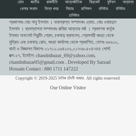
হোম
জাতীয়
রাজনীতি
আন্তর্জাতিক
ক্রিকেট
ফুটবল
অন্যান্য
খেলার সংবাদ
ভিন্ন খবর
ফিচার
রাশিফল
বলিউড
হলিউড
ঢালিউড
প্রকাশকঃ মোঃ সাবু ইসলাম । ভারপ্রাপ্ত সম্পাদকঃ এ্যাড. মোঃ ওবায়দুল
ইসলাম । ব্যবস্থাপনা সম্পাদকঃ রাবিয়া আক্তার বর্ষা । প্রকাশক কর্তৃক
ইসমত অফসেট প্রিন্টিং প্রেস, চকযাদু ক্রসলেন, প্রেসপট্টি বগুড়া থেকে
মুদ্রিত এবং চকযাদু রোড, বগুড়া কার্যালয় থেকে প্রকাশিত, ফোনঃ ৬৯৯১০,
বার্তা ও বিজ্ঞাপন বিভাগঃ ০১৭১২-১৬৪১৩২,০১৭৩৬-৫০৪৭৪৪ পোস্ট
বক্স-২৭, ইমেইল:
chandnibazar_69@yahoo.com
,
chandnibazar05@gmail.com
. Developed By Sazzad
Hossain Contact : 880 1711 147222
Copyright © 2019-2025 দৈনিক চাঁদনী বাজার. All rights reserverd.
Our Online Visitor