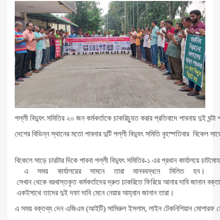
পল্লী বিদ্যুৎ সমিতির ২০ জন কর্মকর্তাকে চাকরিচ্যুত করার প্রতিবাদে পাবনায় দুই ঘন্
দেশের বিভিন্ন স্থানের মতো পাবনার দুটি পল্লী বিদ্যুৎ সমিতি বৃহস্পতিবার বিকেল সাড়ে 
বিকেলে সাড়ে চারটার দিকে পাবনা পল্লী বিদ্যুৎ সমিতির-১ এর প্রধান কার্যালয়ে চাটমো
এ সময় কার্যালয়ের সামনে তারা মানববন্ধনে মিলিত হন।
সেখান থেকে বরখাস্তকৃত কর্মকর্তাদের দ্রুত চাকরিতে ফিরিয়ে আনার দাবি জানান বক্ত
একইসাথে তাদের দুই দফা দাবি মেনে নেয়ার আহ্বান জানান তারা।
এ সময় বক্তব্য দেন এজিএম (আইটি) সামিরুল ইসলাম, লাইন টেকনিশিয়ান মোশারফ 