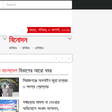
বগুড়া, শনিবার, ৮ আগস্ট, ২০২৬
বিনোদন
বলিউড
হলিউড
ঢালিউড
 বাংলাদেশ
বিভাগের আরো খবর
সিরাজগঞ্জে অনলাইন জুয়া চক্রের
৩ সদস্য গ্রেপ্তার
গঙ্গাচড়ায় মামলা না নেওয়ার
অভিযোগে সংবাদ সম্মেলন,