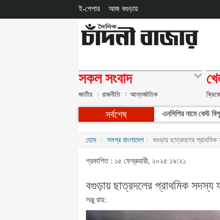
ই-পেপার
আজ বগুড়ায়
সকল সংবাদ
খে
জাতীয়
রাজনীতি
আন্তর্জাতিক
ক্রিক
সর্বশেষ
এনসিপির নামে কেউ বিশৃঙ
হোম
সমগ্র বাংলাদেশ
বগুড়ায় ছাত্রদলের প্রাথমিক
প্রকাশিত : ১৫ ফেব্রুয়ারী, ২০২৫ ১৯:২১
বগুড়ায় ছাত্রদলের প্রাথমিক সদস্য 
সঞ্জু রায়: