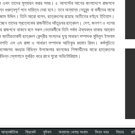
েন এখন তাদের মূল্যায়ন করার সময়। ৫ আগস্টের আগের বাংলাদেশে রাজপথে
গুরুত্বপূর্ণ পদে দায়িত্ব দেয়া হবে। তবে অন্যান্য নেতৃবৃন্দ বা কর্মীদের মাঝে
 নিজাম উদ্দিন। তিনি আরো বলেন, ছাত্রদলের রয়েছে অতীতের বর্ণাঢ্য ইতিহাস।
দিচ্ছেন তাদের প্রত্যেকের রাজনীতির আঁতুড়ঘর ছাত্রদল। দেশ, জনগণ ও দলের
য় রাজপথে থাকবে বলে সকল নেতাকর্মীকে তিনি সর্বদা ঐক্যবদ্ধ থাকার আহ্বান
জাতীয়তাবাদী ছাত্রদল কেন্দ্রীয় সংসদের যুগ্ম সাধারণ সম্পাদক মুমিনুল ইসলাম
াপতি এস এম রাঙ্গা ও সাধারণ সম্পাদক আতিকুর রহমান রিমন। কর্মসূচিতে
জসহ বগুড়ার বিভিন্ন উপজেলার কলেজের শিক্ষার্থীদের মাঝে ছাত্রদলের
বিভিন্ন স্লোগানে মুখরিত করে রাখে পুরো অডিটোরিয়াম।
আন্তর্জাতিক
ক্রিকেট
ফুটবল
অন্যান্য খেলার সংবাদ
ভিন্ন খবর
ফিচার
রা