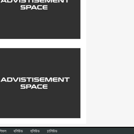
শিফল
বলিউড
হলিউড
ঢালিউড