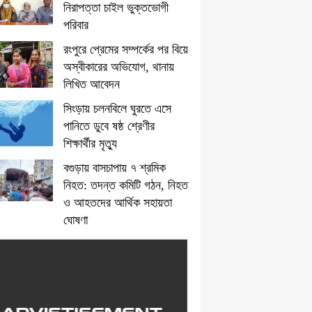
নিরাপত্তা চাইল ভুক্তভোগী
পরিবার
রংপুরে প্রেমের সম্পর্কের পর বিয়ে
অস্বীকারের অভিযোগ, থানায়
লিখিত আবেদন
সিংড়ায় চলনবিলে ঘুরতে এসে
পানিতে ডুবে ষষ্ঠ শ্রেণীর
শিক্ষার্থীর মৃত্যু
বগুড়ায় বাসচাপায় ৭ শ্রমিক
নিহত: তদন্ত কমিটি গঠন, নিহত
ও আহতদের আর্থিক সহায়তা
ঘোষণা