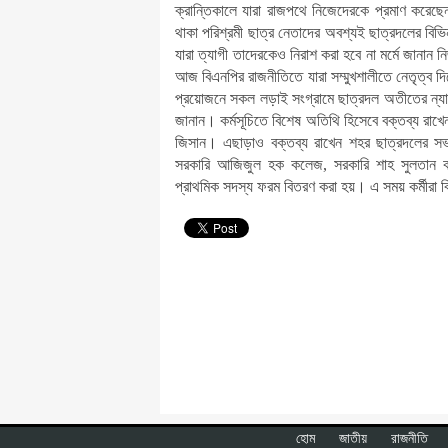
ক্রান্তিকালে যারা রাজপথে নিজেদেরকে প্রমাণ করেছ
থাকা পরিশ্রমী ছাত্র নেতাদের অবশ্যই ছাত্রদলের বিভিন্ন 
যারা ত্যাগী তাদেরকেও নিরাশ করা হবে না মর্মে জানান
আজ বিএনপির রাজনীতিতে যারা সম্মুখশালীতে নেতৃত্ব 
প্রয়োজনে সকল লড়াই সংগ্রামে ছাত্রদল অতীতের ন্যা
জানান। কর্মসূচিতে বিশেষ অতিথি হিসেবে বক্তব্য রাখেন 
জিসান। এছাড়াও বক্তব্য রাখেন শহর ছাত্রদলের সভ
সরকারি আজিজুল হক কলেজ, সরকারি শাহ সুলতান কলে
প্রাথমিক সদস্য ফরম বিতরণ করা হয়। এ সময় কর্মীরা 
হোম
জাতীয়
রাজনীতি