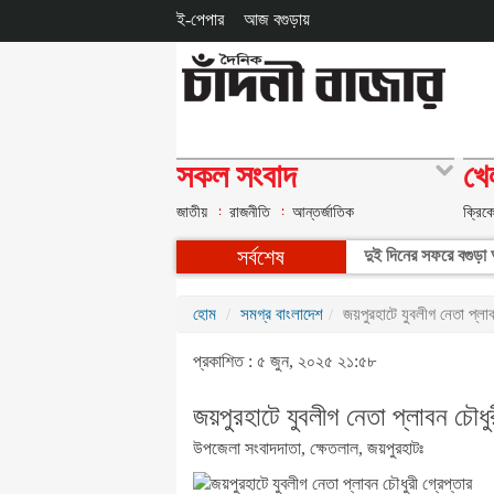
ই-পেপার
আজ বগুড়ায়
সকল সংবাদ
খে
জাতীয়
রাজনীতি
আন্তর্জাতিক
ক্রিক
সর্বশেষ
দুই দিনের সফরে বগুড়া আ
হোম
সমগ্র বাংলাদেশ
জয়পুরহাটে যুবলীগ নেতা প্লাব
প্রকাশিত : ৫ জুন, ২০২৫ ২১:৫৮
জয়পুরহাটে যুবলীগ নেতা প্লাবন চৌধুর
উপজেলা সংবাদদাতা, ক্ষেতলাল, জয়পুরহাটঃ