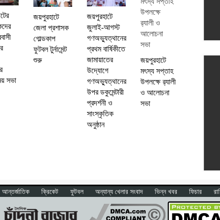
াটের
জয়পুরহাটে
জয়পুরহাটে
কদের
জুলাই-আগস্ট
জেলা প্রশাসক
রবাসী
গণঅভ্যুত্থানের
গোল্ডকাপ
ার
প্রথম বার্ষিকীতে
ফুটবল টুর্নামেন্ট
জামায়াতের
জয়পুরহাটে
শুরু
র
উদ্যোগে
মৎস্য সপ্তাহ
ময় সভা
গণঅভ্যুত্থানের
উপলক্ষে র‍্যালী
উপর ডকুমেন্টারী
ও আলোচনা
প্রদর্শনী ও
সভা
সাংস্কৃতিক
অনুষ্ঠান
আন্তর্জাতিক
ক্রিকেট
ফুটবল
অন্যান্য খেলার সংবাদ
ভিন্ন খবর
ফিচার
রা