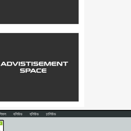
শিফল
বলিউড
হলিউড
ঢালিউড