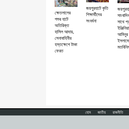
জয়পুরহাটে কৃতি
জয়পুরহ
ক্ষেতলালের
শিক্ষার্থীদের
সাংবাদি
পশুর হাটে
সংবর্ধনা
সাথে প্
অতিরিক্ত
ইঞ্জিনিয়
হাসিল আদায়,
আমিনুর
সেনাবাহিনীর
ইসলামে
হস্তক্ষেপে টাকা
মতবিনি
ফেরত
হোম
জাতীয়
রাজনীতি