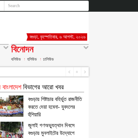
বগুড়া, বৃহস্পতিবার, ৬ আগস্ট, ২০২৬
বিনোদন
বলিউড
হলিউড
ঢালিউড
 বাংলাদেশ
বিভাগের আরো খবর
বগুড়ায় শিষ্টাচার বহির্ভুত রাজনীতি
করতে দেয়া হবেনা- যুবদলের
হুঁশিয়ারি
জুলাই গণঅভ্যুত্থান দিবসে
বগুড়ায় মুনলাইটের উদ্যোগে