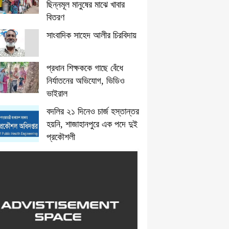
ছিন্নমূল মানুষের মাঝে খাবার
বিতরণ
সাংবাদিক সাহেদ আলীর চিরবিদায়
প্রধান শিক্ষককে গাছে বেঁধে
নির্যাতনের অভিযোগ, ভিডিও
ভাইরাল
বদলির ২১ দিনেও চার্জ হস্তান্তর
হয়নি, শাজাহানপুরে এক পদে দুই
প্রকৌশলী