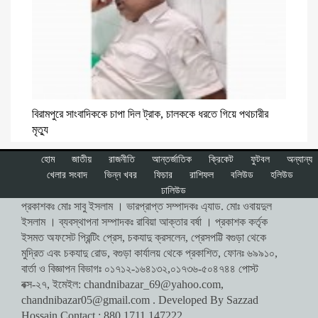
বিরামপুরে সাংবাদিককে চাপা দিল ট্রাক, চালককে ধরতে গিয়ে পথচারীর
মৃত্যু
হোম
জাতীয়
রাজনীতি
আন্তর্জাতিক
ক্রিকেট
ফুটবল
অন্যান্য
খেলার সংবাদ
ভিন্ন খবর
ফিচার
রাশিফল
বলিউড
হলিউড
ঢালিউড
প্রকাশকঃ মোঃ সাবু ইসলাম । ভারপ্রাপ্ত সম্পাদকঃ এ্যাড. মোঃ ওবায়দুল
ইসলাম । ব্যবস্থাপনা সম্পাদকঃ রাবিয়া আক্তার বর্ষা । প্রকাশক কর্তৃক
ইসমত অফসেট প্রিন্টিং প্রেস, চকযাদু ক্রসলেন, প্রেসপট্টি বগুড়া থেকে
মুদ্রিত এবং চকযাদু রোড, বগুড়া কার্যালয় থেকে প্রকাশিত, ফোনঃ ৬৯৯১০,
বার্তা ও বিজ্ঞাপন বিভাগঃ ০১৭১২-১৬৪১৩২,০১৭৩৬-৫০৪৭৪৪ পোস্ট
বক্স-২৭, ইমেইল:
chandnibazar_69@yahoo.com
,
chandnibazar05@gmail.com
. Developed By Sazzad
Hossain Contact : 880 1711 147222