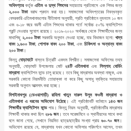
অধিদপ্তর
কর্তৃক
এতিম ও দুস্থ শিশুদের
সহায়তায় প্রতিমাসে এক শিশুর জন্য
২,০০০ টাকা
বরাদ্দ প্রদান করা হয়। সমাজসেবা অধিদপ্তরের নিবন্ধনকৃত
বেসরকারি এতিমখানাগুলোর নীতিমালা অনুযায়ী, প্রতি প্রতিষ্ঠানে ন্যূনতম ১০ জন
এবং ৬-১৮ বছর বয়সী এতিম শিশুদের থাকার শর্তে সর্বোচ্চ ৫০% ক্যাপিটেশন
গ্রান্ট দেওয়ার সুযোগ রয়েছে। ২০১৯-২০২০ অর্থবছর থেকে শিক্ষার্থীদের জন্য
মাথাপিছু
২,০০০ টাকা
সরকারি অনুদান দেওয়া হচ্ছে, যার বিভাজন হলো:
খাদ্য
বাবদ ১,৬০০ টাকা
,
পোশাক বাবদ ২০০ টাকা
, এবং
চিকিৎসা ও অন্যান্য বাবদ
২০০ টাকা
।
কিন্তু
ঘোড়াঘাটে
বাস্তব চিত্রটি একদম বিপরীত। সমাজসেবা অফিসের তথ্য
অনুযায়ী, ঘোড়াঘাট উপজেলায় মোট
২৪টি এতিমখানা
এবং
লিল্লাহ বোর্ডিং
মাদ্রাসা
ক্যাপিটেশন ফান্ড চালু রয়েছে। তবে কিছু মাদ্রাসার অবস্থা নাজুক, এবং
সরকারি কোনো নিয়মনীতি তোয়াক্কা না করে কিছু অসাধু ব্যক্তির সহায়তায়
সরকারী অনুদান আত্মসাৎ করা হচ্ছে।
বিশাইনাথপুর (ডেওয়াগাড়ী) রাহিলা খাতুন দারুল উলুম কওমী মাদ্রাসা ও
এতিমখানা এ ধরনের অভিযোগ উঠেছে
। এই প্রতিষ্ঠানটি বর্তমানে
১৪৩ জন
শিক্ষার্থীর ক্যাপিটেশন ফান্ড
পায়। কিন্তু নিয়ম অনুযায়ী, প্রতিষ্ঠানটির মাদ্রাসায়
শিক্ষার্থী থাকার কথা ছিল
২৮৬ জন
। তবে সরেজমিনে ও স্থানীয়দের সাথে কথা
বলে জানা গেছে, সেখানে নিয়মিত ছাত্র/ছাত্রীর সংখ্যা প্রায়
৬০-৭০ জন
।
অভিযোগ রয়েছে যে, মাদ্রাসায় যখন কোনো অফিসার পরিদর্শনে আসেন, তখন