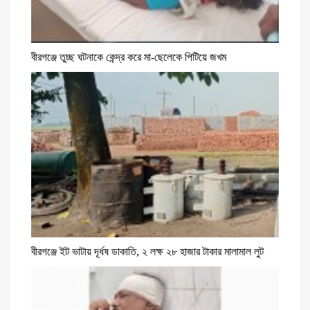
বীরগঞ্জে তুচ্ছ ঘটনাকে কেন্দ্র করে মা-ছেলেকে পিটিয়ে জখম
বীরগঞ্জে ইট ভাটায় দূর্ধষ ডাকাতি, ২ লক্ষ ২৮ হাজার টাকার মালামাল লুট