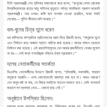
তিনি প্রধানমন্ত্রী শেখ হাসিনার সমালোচনা করে বলেন, “রংপুরের বেগম রোকেয়া
বিশ্ববিদ্যালয়ের ছাত্র আবু সাঈদের মৃত্যুতে পর্যন্ত মানবিকতা প্রকাশ করেননি
প্রধানমন্ত্রী। তার ওপরও জঙ্গি বলে অপবাদ দেওয়া হয়েছিল, অথচ সবাই
দেখেছে— পুলিশ কীভাবে গুলি করেছে।”
গুম-খুনের চিত্র তুলে ধরেন
গুম কমিশনের সাম্প্রতিক প্রতিবেদনের বরাত দিয়ে রিজভী বলেন, “মানুষকে তুলে
এনে নির্যাতন করে অজ্ঞাত স্থানে আটকে রাখা হয়েছে। মায়ের সামনে মেয়েকে
নির্যাতন করা হয়েছে। এই রক্তপিপাসুদের যেন আবার রাজনীতিতে ফেরার সুযোগ
না হয়— সেই জন্য গণতান্ত্রিক শক্তির ঐক্য প্রয়োজন।”
দলের নেতাকর্মীদের সতর্কতা
বিএনপির নেতাকর্মীদের উদ্দেশে রিজভী বলেন, “চাঁদাবাজি, দখলবাজি, সাধারণ
মানুষকে হয়রানি— এসব কোনোভাবেই বরদাস্ত করা হবে না। কারও আচরণে
যেন মানুষ কষ্ট না পায়, সে বিষয়ে সবাইকে সচেতন থাকতে হবে। কেউ অপকর্মে
জড়ালে দল ব্যবস্থা নেবে— কোনো ছাড় নেই।”
অনুষ্ঠানে উপস্থিত ছিলেন:
ড্যাবের রংপুর মহানগর আহ্বায়ক ডা. নিখিলেন্দ্র শংকর গুহ, বিএনপি নেতা