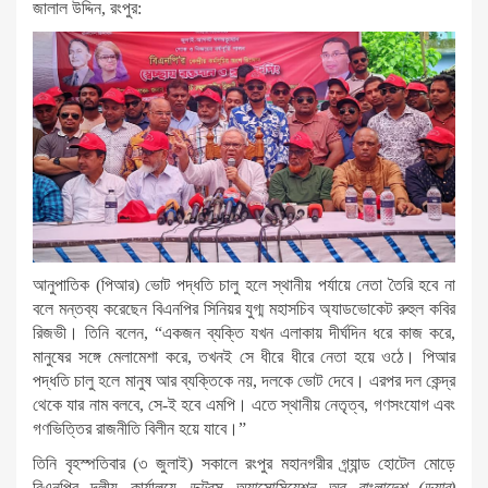
জালাল উদ্দিন, রংপুর:
আনুপাতিক (পিআর) ভোট পদ্ধতি চালু হলে স্থানীয় পর্যায়ে নেতা তৈরি হবে না
বলে মন্তব্য করেছেন বিএনপির সিনিয়র যুগ্ম মহাসচিব অ্যাডভোকেট রুহুল কবির
রিজভী। তিনি বলেন, “একজন ব্যক্তি যখন এলাকায় দীর্ঘদিন ধরে কাজ করে,
মানুষের সঙ্গে মেলামেশা করে, তখনই সে ধীরে ধীরে নেতা হয়ে ওঠে। পিআর
পদ্ধতি চালু হলে মানুষ আর ব্যক্তিকে নয়, দলকে ভোট দেবে। এরপর দল কেন্দ্র
থেকে যার নাম বলবে, সে-ই হবে এমপি। এতে স্থানীয় নেতৃত্ব, গণসংযোগ এবং
গণভিত্তির রাজনীতি বিলীন হয়ে যাবে।”
তিনি বৃহস্পতিবার (৩ জুলাই) সকালে রংপুর মহানগরীর গ্র্যান্ড হোটেল মোড়ে
বিএনপির দলীয় কার্যালয়ে
ডক্টরস অ্যাসোসিয়েশন অব বাংলাদেশ (ড্যাব)