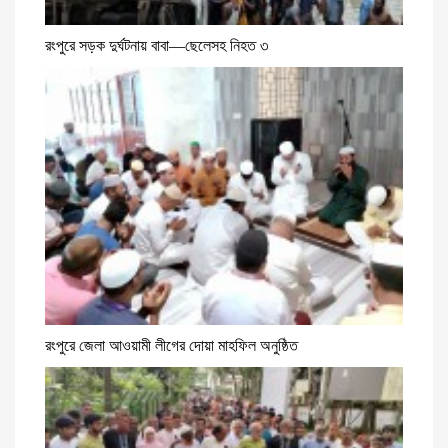
রংপুরে সড়ক দুর্ঘটনায় বাবা—ছেলেসহ নিহত ৩
রংপুরে জেলা আওয়ামী লীগের দোয়া মাহফিল অনুষ্ঠিত