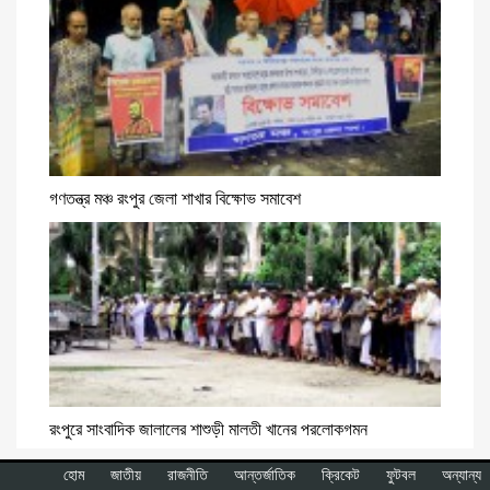
গণতন্ত্র মঞ্চ রংপুর জেলা শাখার বিক্ষোভ সমাবেশ
রংপুরে সাংবাদিক জালালের শাশুড়ী মালতী খানের পরলোকগমন
হোম
জাতীয়
রাজনীতি
আন্তর্জাতিক
ক্রিকেট
ফুটবল
অন্যান্য