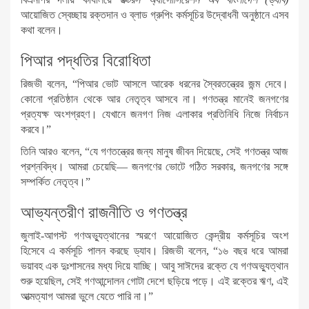
আয়োজিত স্বেচ্ছায় রক্তদান ও ব্লাড গ্রুপিং কর্মসূচির উদ্বোধনী অনুষ্ঠানে এসব
কথা বলেন।
পিআর পদ্ধতির বিরোধিতা
রিজভী বলেন, “পিআর ভোট আসলে আরেক ধরনের স্বৈরতন্ত্রের জন্ম দেবে।
কোনো প্রতিষ্ঠান থেকে আর নেতৃত্ব আসবে না। গণতন্ত্র মানেই জনগণের
প্রত্যক্ষ অংশগ্রহণ। যেখানে জনগণ নিজ এলাকার প্রতিনিধি নিজে নির্বাচন
করবে।”
তিনি আরও বলেন, “যে গণতন্ত্রের জন্য মানুষ জীবন দিয়েছে, সেই গণতন্ত্র আজ
প্রশ্নবিদ্ধ। আমরা চেয়েছি— জনগণের ভোটে গঠিত সরকার, জনগণের সঙ্গে
সম্পর্কিত নেতৃত্ব।”
আভ্যন্তরীণ রাজনীতি ও গণতন্ত্র
জুলাই-আগস্ট গণঅভ্যুত্থানের স্মরণে আয়োজিত কেন্দ্রীয় কর্মসূচির অংশ
হিসেবে এ কর্মসূচি পালন করছে ড্যাব। রিজভী বলেন, “১৬ বছর ধরে আমরা
ভয়াবহ এক দুঃশাসনের মধ্য দিয়ে যাচ্ছি। আবু সাঈদের রক্তে যে গণঅভ্যুত্থান
শুরু হয়েছিল, সেই গণআন্দোলন গোটা দেশে ছড়িয়ে পড়ে। এই রক্তের ঋণ, এই
আত্মত্যাগ আমরা ভুলে যেতে পারি না।”