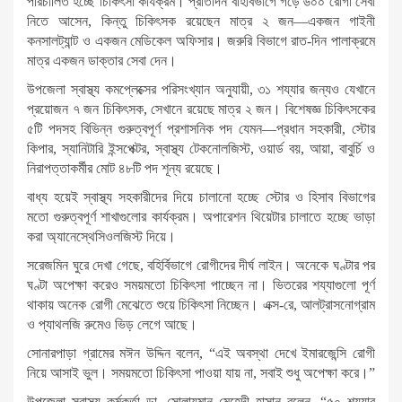
পরিচালিত হচ্ছে চিকিৎসা কার্যক্রম। প্রতিদিন বহির্বিভাগে গড়ে ৬০০ রোগী সেবা
নিতে আসেন, কিন্তু চিকিৎসক রয়েছেন মাত্র ২ জন—একজন গাইনী
কনসালট্যান্ট ও একজন মেডিকেল অফিসার। জরুরি বিভাগে রাত-দিন পালাক্রমে
মাত্র একজন ডাক্তার সেবা দেন।
উপজেলা স্বাস্থ্য কমপ্লেক্সের পরিসংখ্যান অনুযায়ী, ৩১ শয্যার জন্যও যেখানে
প্রয়োজন ৭ জন চিকিৎসক, সেখানে রয়েছে মাত্র ২ জন। বিশেষজ্ঞ চিকিৎসকের
৫টি পদসহ বিভিন্ন গুরুত্বপূর্ণ প্রশাসনিক পদ যেমন—প্রধান সহকারী, স্টোর
কিপার, স্যানিটারি ইন্সপেক্টর, স্বাস্থ্য টেকনোলজিস্ট, ওয়ার্ড বয়, আয়া, বাবুর্চি ও
নিরাপত্তাকর্মীর মোট ৪৮টি পদ শূন্য রয়েছে।
বাধ্য হয়েই স্বাস্থ্য সহকারীদের দিয়ে চালানো হচ্ছে স্টোর ও হিসাব বিভাগের
মতো গুরুত্বপূর্ণ শাখাগুলোর কার্যক্রম। অপারেশন থিয়েটার চালাতে হচ্ছে ভাড়া
করা অ্যানেস্থেসিওলজিস্ট দিয়ে।
সরেজমিন ঘুরে দেখা গেছে, বহির্বিভাগে রোগীদের দীর্ঘ লাইন। অনেকে ঘণ্টার পর
ঘণ্টা অপেক্ষা করেও সময়মতো চিকিৎসা পাচ্ছেন না। ভিতরের শয্যাগুলো পূর্ণ
থাকায় অনেক রোগী মেঝেতে শুয়ে চিকিৎসা নিচ্ছেন। এক্স-রে, আলট্রাসনোগ্রাম
ও প্যাথলজি রুমেও ভিড় লেগে আছে।
সোনারপাড়া গ্রামের মঈন উদ্দিন বলেন, “এই অবস্থা দেখে ইমারজেন্সি রোগী
নিয়ে আসাই ভুল। সময়মতো চিকিৎসা পাওয়া যায় না, সবাই শুধু অপেক্ষা করে।”
উপজেলা স্বাস্থ্য কর্মকর্তা ডা. সোলায়মান মেহেদী হাসান বলেন, “৫০ শয্যার