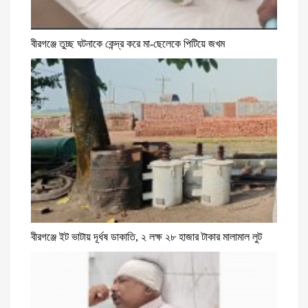
বীরগঞ্জে তুচ্ছ ঘটনাকে কেন্দ্র করে মা-ছেলেকে পিটিয়ে জখম
বীরগঞ্জে ইট ভাটায় দূর্ধষ ডাকাতি, ২ লক্ষ ২৮ হাজার টাকার মালামাল লুট