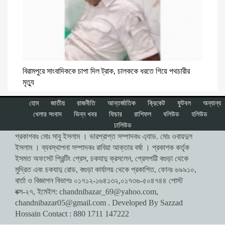
বিরামপুরে সাংবাদিককে চাপা দিল ট্রাক, চালককে ধরতে গিয়ে পথচারীর
মৃত্যু
হোম
জাতীয়
রাজনীতি
আন্তর্জাতিক
ক্রিকেট
ফুটবল
অন্যান্য
খেলার সংবাদ
ভিন্ন খবর
ফিচার
রাশিফল
বলিউড
হলিউড
ঢালিউড
প্রকাশকঃ মোঃ সাবু ইসলাম । ভারপ্রাপ্ত সম্পাদকঃ এ্যাড. মোঃ ওবায়দুল
ইসলাম । ব্যবস্থাপনা সম্পাদকঃ রাবিয়া আক্তার বর্ষা । প্রকাশক কর্তৃক
ইসমত অফসেট প্রিন্টিং প্রেস, চকযাদু ক্রসলেন, প্রেসপট্টি বগুড়া থেকে
মুদ্রিত এবং চকযাদু রোড, বগুড়া কার্যালয় থেকে প্রকাশিত, ফোনঃ ৬৯৯১০,
বার্তা ও বিজ্ঞাপন বিভাগঃ ০১৭১২-১৬৪১৩২,০১৭৩৬-৫০৪৭৪৪ পোস্ট
বক্স-২৭, ইমেইল:
chandnibazar_69@yahoo.com
,
chandnibazar05@gmail.com
. Developed By Sazzad
Hossain Contact : 880 1711 147222