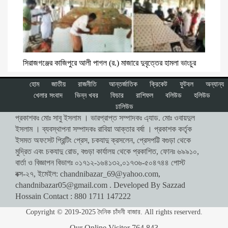
সিরাজগঞ্জের কাজিপুরে আলী পাগল (র.) মাজারে দুবৃত্তের হামলা ভাংচুর
হোম
জাতীয়
রাজনীতি
আন্তর্জাতিক
ক্রিকেট
ফুটবল
অন্যান্য
খেলার সংবাদ
ভিন্ন খবর
ফিচার
রাশিফল
বলিউড
হলিউড
ঢালিউড
প্রকাশকঃ মোঃ সাবু ইসলাম । ভারপ্রাপ্ত সম্পাদকঃ এ্যাড. মোঃ ওবায়দুল
ইসলাম । ব্যবস্থাপনা সম্পাদকঃ রাবিয়া আক্তার বর্ষা । প্রকাশক কর্তৃক
ইসমত অফসেট প্রিন্টিং প্রেস, চকযাদু ক্রসলেন, প্রেসপট্টি বগুড়া থেকে
মুদ্রিত এবং চকযাদু রোড, বগুড়া কার্যালয় থেকে প্রকাশিত, ফোনঃ ৬৯৯১০,
বার্তা ও বিজ্ঞাপন বিভাগঃ ০১৭১২-১৬৪১৩২,০১৭৩৬-৫০৪৭৪৪ পোস্ট
বক্স-২৭, ইমেইল:
chandnibazar_69@yahoo.com
,
chandnibazar05@gmail.com
. Developed By Sazzad
Hossain Contact : 880 1711 147222
Copyright © 2019-2025 দৈনিক চাঁদনী বাজার. All rights reserverd.
Our Online Visitor
764,843