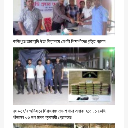
কাজিপুরে তারাকান্দি উচ্চ বিদ্যালয়ে মেধাবী শিক্ষার্থীদের বৃত্তি প্রদান
র‌্যাব-১২’র অভিযানে সিরাজগঞ্জ তাড়াশ থানা এলাকা হতে ৮১ কেজি
গাঁজাসহ ০৩ জন মাদক ব্যবসায়ী গ্রেফতার