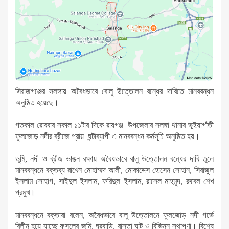
সিরাজগঞ্জের সলঙ্গায় অবৈধভাবে বােলু উত্তোলন বন্ধের দাবিতে মানববন্ধন
অনুষ্ঠিত হয়েছে।
গতকাল রোববার সকাল ১১টার দিকে রায়গঞ্জ উপজেলার সলঙ্গা থানার ভূইয়াগাঁতী
ফুলজোড় নদীর ব্রীজে প্রায় ঘন্টাব্যাপী এ মানববন্ধন কর্মসূচি অনুষ্ঠিত হয়।
ভুমি, নদী ও ব্রীজ ভাঙন রক্ষায় অবৈধভাবে বালু উত্তোলন বন্ধের দাবি তুলে
মানববন্ধনে বক্তব্য রাখেন মোহাম্মদ আলী, মোকাদ্দেস হোসেন সোহান, সিরাজুল
ইসলাম সোহাগ, সাইদুল ইসলাম, ফরিদুল ইসলাম, রাসেল মাহমুদ, রুবেল শেখ
প্রমুখ।
মানববন্ধনে বক্তারা বলেন, অবৈধভাবে বালু উত্তোলনে ফুলজোড় নদী গর্ভে
বিলীন হয়ে যাচ্ছে ফসলের জমি, ঘরবাড়ি, রাস্তা ঘাট ও বিভিন্ন স্থাপণা। বিশেষ