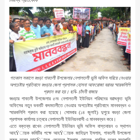
নিজস্ব প্রতিবেদক
গতকাল সকালে বগুড়া গাবতলী উপজেলার নেপালতলী ভুমি অফিস সরিয়ে নেওয়ার
অপচেষ্টার প্রতিবাদে বগুড়ার জেলা প্রশাসক হোসনা আফরোজা বরাবর স্মারকলিপি
প্রদান করা হয়। ছবি- চাঁদনী বাজার
বগুড়ার গাবতলী উপজেলার ৫নং নেপালতলী ইউনিয়ন পরিষদের বরাদ্দকৃত ভূমি
অফিসের নতুন ভবনটি কদমতলীতে নেওয়ার অপচেষ্টার প্রতিবাদে মানববন্ধন ও
স্মারকলিপি প্রদান করা হয়েছে। সোমবার (১৪ জুলাই) দুপুরে বগুড়া জেলা
প্রশাসক কার্যালয় চত্বরে নেপালতলী ইউনিয়নবাসী এ মানববন্ধন করে।
এতে বক্তব্য রাখেন নেপালতলী ইউনিয়ন ভূমি অফিস বাস্তবায়ন ও স্থাপন
আহŸায়ক কমিটির পক্ষে আহŸায়ক জাহিদুল ইসলাম, গাবতলী উপজেলা
কৃষক দলের আহŸায়ক মেহেদুল ইসলাম সোহেল, শ্রমিক দলের সভাপতি