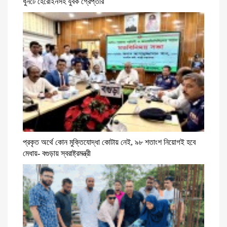
ধুনটে হেরোইনসহ যুবক গ্রেপ্তার
প্রকৃত অর্থে কোন মুক্তিযোদ্ধা কোটায় নেই, ৯৮ শতাংশ নিয়োগই হবে
মেধায়- বগুড়ায় স্বরাষ্ট্রমন্ত্রী