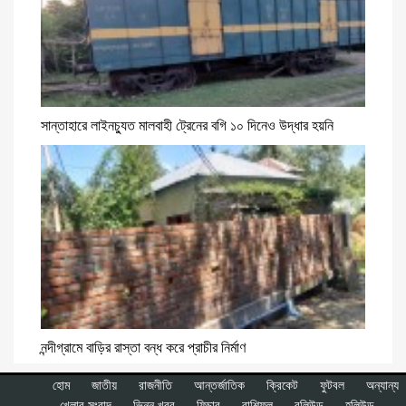
সান্তাহারে লাইনচ্যুত মালবাহী ট্রেনের বগি ১০ দিনেও উদ্ধার হয়নি
নন্দীগ্রামে বাড়ির রাস্তা বন্ধ করে প্রাচীর নির্মাণ
হোম
জাতীয়
রাজনীতি
আন্তর্জাতিক
ক্রিকেট
ফুটবল
অন্যান্য
খেলার সংবাদ
ভিন্ন খবর
ফিচার
রাশিফল
বলিউড
হলিউড