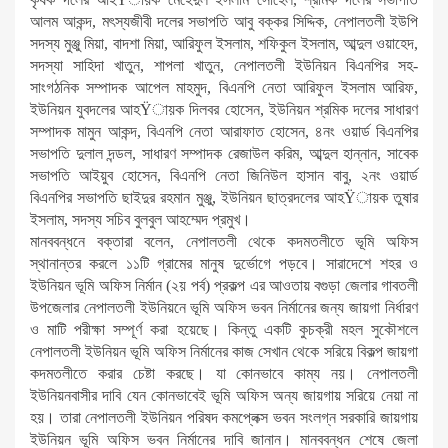
আলম আকন্দ, মৎস্যজীবী দলের সভাপতি আবু বক্কর সিদ্দিক, নেপালতলী ইউপি
সদস্য মুঞ্জু মিয়া, বাদশা মিয়া, আরিফুল ইসলাম, শফিকুল ইসলাম, আব্দুল ওয়াহেদ,
সদস্যা সাহিদা খাতুন, শাপলা খাতুন, নেপালতলী ইউনিয়ন বিএনপির সহ-
সাংগঠনিক সম্পাদক আপেল মাহমুদ, বিএনপি নেতা আরিফুল ইসলাম আরিফ,
ইউনিয়ন যুবদলের আহŸায়ক দিলবর হোসেন, ইউনিয়ন শ্রমিক দলের সাধারণ
সম্পাদক মামুন আকন্দ, বিএনপি নেতা আরাফাত হোসেন, ৪নং ওয়ার্ড বিএনপির
সভাপতি দুলাল দন্ডল, সাধারণ সম্পাদক রেজাউল করিম, আব্দুল হান্নান, সাবেক
সভাপতি আইয়ুব হোসেন, বিএনপি নেতা জিনিউল হাসান বাবু, ২নং ওয়ার্ড
বিএনপির সভাপতি ছাইদুর রহমান মুঞ্জু, ইউনিয়ন ছাত্রদলের আহŸায়ক তুষার
ইসলাম, সদস্য সচিব বুলবুল আহম্মেদ প্রমুখ।
মানববন্ধনে বক্তারা বলেন, নেপালতলী থেকে কদমতলীতে ভূমি অফিস
স্থানান্তর করলে ১১টি গ্রামের মানুষ দুর্ভোগে পড়বে। সারাদেশে শহর ও
ইউনিয়ন ভূমি অফিস নির্মান (২য় পর্ব) প্রকল্প এর আওতায় বগুড়া জেলার গাবতলী
উপজেলার নেপালতলী ইউনিয়নে ভূমি অফিস ভবন নির্মানের জন্য জায়গা নির্ধারণ
ও মাটি পরীক্ষা সম্পূর্ণ করা হয়েছে। কিন্তু একটি কুচক্রী মহল সুকৌশলে
নেপালতলী ইউনিয়ন ভূমি অফিস নির্মানের কাজ সেখান থেকে সরিয়ে বিকল্প জায়গা
কদমতলীতে করার চেষ্টা করছে। যা কোনভাবে কাম্য নয়। নেপালতলী
ইউনিয়নবাসীর দাবি যেন কোনভাবেই ভূমি অফিস অন্য জায়গায় সরিয়ে নেয়া না
হয়। তারা নেপালতলী ইউনিয়ন পরিষদ কমপ্লেক্স ভবন সংলগ্ন সরকারি জায়গায়
ইউনিয়ন ভূমি অফিস ভবন নির্মানের দাবি জানান। মানববন্ধন শেষে জেলা