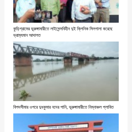
কুড়িগ্রামের ভূরুঙ্গামারীতে লাইসেন্সবিহীন দুই ক্লিনিক সিলগালা করেছে
ভ্রাম‍্যমান আদালত
বিপদসীমার ওপরে দুধকুমার নদের পানি, ভূরুঙ্গামারীতে নিম্নাঞ্চল প্লাবিত