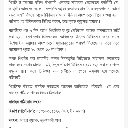
শিশুটি উপজেলার দক্ষিণ বাঁশজানী এলাকার সাইকেল মেরামতের কর্মজীবী মো.
জাহাঙ্গীর আলমের ছেলে। সম্প্রতি আব্দুর রহমানের নাক দিয়ে রক্তপাত ও চোখে
রক্ত জমাট বাঁধলে তাকে চিকিৎসার জন্য বিভিন্ন হাসপাতালে নিয়ে যাওয়া হয়।
পরীক্ষার পর চিকিৎসকরা নিশ্চিত করেন, তার ব্লাড ক্যান্সার হয়েছে।
পরবর্তীতে গত ৭ দিন আগে শিশুটিকে রংপুর মেডিকেল কলেজ হাসপাতালে ভর্তি
করা হয়। সেখানকার চিকিৎসকরা অবিলম্বে উন্নত চিকিৎসার জন্য তাকে
বিশেষায়িত ক্যান্সার হাসপাতালে স্থানান্তরের পরামর্শ দিয়েছেন। তবে এতে
প্রয়োজন প্রায় ২০ থেকে ৩০ লাখ টাকা।
অথচ শিশুটির বাবা জাহাঙ্গীর আলম দিনমজুরির ভিত্তিতে সাইকেল মেরামতের
কাজ করে সংসার চালান। এই বিপুল পরিমাণ চিকিৎসার ব্যয় বহন করা তার পক্ষে
সম্ভব নয়। ফলে চিকিৎসা ব্যয় মেটাতে না পেরে অসহায় হয়ে পড়েছে
পরিবারটি।
শিশুটিকে বাঁচাতে মানবিক সহায়তার আবেদন জানিয়েছে পরিবারটি। যে কেউ
সাহায্য পাঠাতে পারেন নিচের ঠিকানায়:
সাহায্য পাঠানোর তথ্য:
বিকাশ (পার্সোনাল):
০১৩১০৩১৫১২৬ (জাহাঙ্গীর আলম)
ব্যাংক:
জনতা ব্যাংক, ভূরুঙ্গামারী শাখা