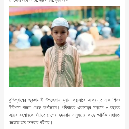
উপজেলা সংবাদদাতা, ভূরুঙ্গামারী, কুড়িগ্রাম
কুড়িগ্রামের ভূরুঙ্গামারী উপজেলায় ব্লাড ক্যান্সারে আক্রান্ত এক শিশুর
চিকিৎসা থমকে গেছে অর্থাভাবে। পরিবারের একমাত্র সন্তান ৮ বছরের
আব্দুর রহমানকে বাঁচাতে দেশের হৃদয়বান মানুষদের কাছে আর্থিক সহায়তা
চেয়েছে তার অসহায় পরিবার।