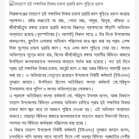
সিরাজগঞ্জের তাড়াশে দুই লক্ষাধিক টাকার চায়না দুয়ারি জাল পুড়িয়ে ধ্বংস করেছে
প্রশাসন। বর্ষার শুরুতেই মা মাছ, পোনা মাছ, শামুক, ঝিনুক, কাঁকড়া ও
জীববৈচিত্র্য রক্ষায় চায়না দুয়ারি জালের বিরুদ্ধে প্রশাসনের সাঁড়াশি অভিযান
অব্যাহত রয়েছে।বৃহস্পতিবার (৭ আগস্ট) বিকাল সাড়ে ৫ টার দিকে উপজেলার
মাকড়শোন, কুন্দইল এলাকায় অভিযান পরিচালনা করে জব্দ করা হয় প্রায় ২লক্ষ
টাকা মূ‌ল্যের চায়না দুয়া‌রি জাল। প‌রে এসব জাল পুড়িয়ে দেয়া হয়। মৎস্য
অধিদপ্তর সূত্রে জানা যায়, বিলের জীববৈচিত্র্য রক্ষায় স্থানীয় বিভিন্ন বাজারে
উপস্থিত জনসাধারণকে পথসভার মাধ্যমে সর্তক করা হয়েছে। গত দুই দিনে
প্রায় দুই লক্ষাধিক টাকার চায়না, কারেন্ট জাল ও মাছ ধরার বিভিন্ন সামগ্রী ধ্বংস
করা হয়। এ অভিযানের নেতৃত্বে রয়েছেন উপজেলা নির্বাহী কর্মকর্তা (ইউএনও)
নুসরাত জাহান। উপস্থিত ছিলেন অতিরিক্ত মৎস্য কর্মকর্তা মো.শরিফুল
ইসলামসহ থানা পুলিশ ও মৎস্য অধিদপ্তরের লোকজন।
এ প্রসঙ্গে অতিরিক্ত মৎস্য কর্মকর্তা মো. শরিফুল ইসলাম বলেন, আজ বিকালে
তাড়াশ উপজেলার বিভিন্ন এলাকায় অভিযান চালিয়ে প্রায় দুই লক্ষাধিক টাকার
চায়না জাল জব্দ করে তা আগুনে পুরিয়ে দেওয়া হয়। এই অভিযান অব্যাহত
থাকবে। তাছাড়া বিভিন্ন বাজারে জনসাধারণকে সচেতন করতে লিফলেট বিতরণ,
পথসভা সহ বিভিন্ন কার্যক্রম পরিচালনা করা হচ্ছে।
এ বিষয়ে তাড়াশ উপজেলা নির্বাহী কর্মকর্তা (ইউএনও) নুসরাত জাহান বলেন,
চলনবিলে পানি আসার সাথে সাথেই ডিমে পেট ভরপুর বিভিন্ন প্রজাতির দেশীয়