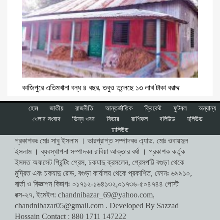
কাজিপুরে এতিমখানা বন্ধ ৪ বছর, তবুও তুলেছে ১৩ লাখ টাকা বরাদ্দ
হোম
জাতীয়
রাজনীতি
আন্তর্জাতিক
ক্রিকেট
ফুটবল
অন্যান্য
খেলার সংবাদ
ভিন্ন খবর
ফিচার
রাশিফল
বলিউড
হলিউড
ঢালিউড
প্রকাশকঃ মোঃ সাবু ইসলাম । ভারপ্রাপ্ত সম্পাদকঃ এ্যাড. মোঃ ওবায়দুল
ইসলাম । ব্যবস্থাপনা সম্পাদকঃ রাবিয়া আক্তার বর্ষা । প্রকাশক কর্তৃক
ইসমত অফসেট প্রিন্টিং প্রেস, চকযাদু ক্রসলেন, প্রেসপট্টি বগুড়া থেকে
মুদ্রিত এবং চকযাদু রোড, বগুড়া কার্যালয় থেকে প্রকাশিত, ফোনঃ ৬৯৯১০,
বার্তা ও বিজ্ঞাপন বিভাগঃ ০১৭১২-১৬৪১৩২,০১৭৩৬-৫০৪৭৪৪ পোস্ট
বক্স-২৭, ইমেইল:
chandnibazar_69@yahoo.com
,
chandnibazar05@gmail.com
. Developed By Sazzad
Hossain Contact : 880 1711 147222