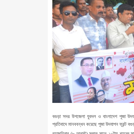
বগুড়া সদর উপজেলা যুবদল ও বাংলাদেশ পূজা উদযা
প্রতিবাদে মানববন্ধন করেছে পূজা উদযাপন ফ্রন্ট বগ
বৃহস্পতিবার (৮ আগস্ট) সকাল সাড়ে ১০টায় শহরের সা