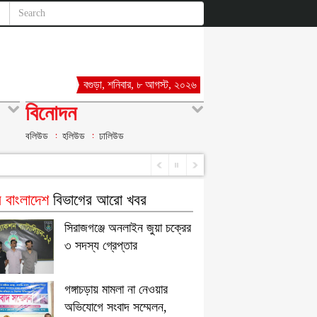
বগুড়া, শনিবার, ৮ আগস্ট, ২০২৬
বিনোদন
বলিউড
হলিউড
ঢালিউড
 বাংলাদেশ
বিভাগের আরো খবর
সিরাজগঞ্জে অনলাইন জুয়া চক্রের
৩ সদস্য গ্রেপ্তার
গঙ্গাচড়ায় মামলা না নেওয়ার
অভিযোগে সংবাদ সম্মেলন,