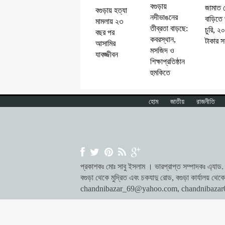
বগুড়ায়
জামাত 
বগুড়ায় হত্যা
নদীভাঙনের
বাড়িতে
মামলায় ২৩
তীব্রতা বাড়ছে:
চুরি, ২
বছর পর
কবরস্থান,
টাকার স
আসামির
মসজিদ ও
যাবজ্জীবন
শিক্ষাপ্রতিষ্ঠান
হুমকিতে
হোম
জাতীয়
রাজনীতি
প্রকাশকঃ মোঃ সাবু ইসলাম । ভারপ্রাপ্ত সম্পাদকঃ এ্যাড. ম
বগুড়া থেকে মুদ্রিত এবং চকযাদু রোড, বগুড়া কার্যালয় 
chandnibazar_69@yahoo.com
,
chandnibaza