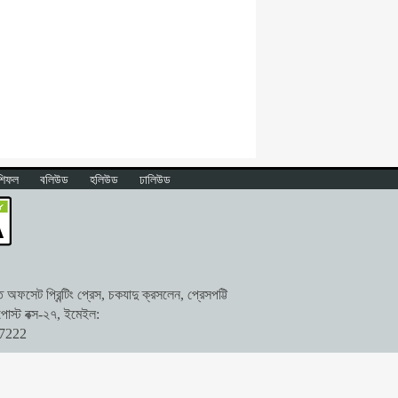
শিফল
বলিউড
হলিউড
ঢালিউড
ফসেট প্রিন্টিং প্রেস, চকযাদু ক্রসলেন, প্রেসপট্টি
োস্ট বক্স-২৭, ইমেইল:
47222