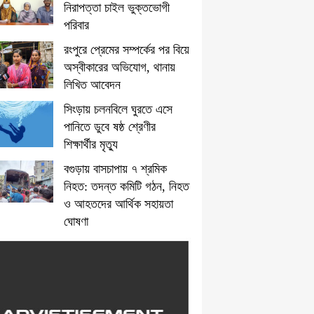
নিরাপত্তা চাইল ভুক্তভোগী
পরিবার
রংপুরে প্রেমের সম্পর্কের পর বিয়ে
অস্বীকারের অভিযোগ, থানায়
লিখিত আবেদন
সিংড়ায় চলনবিলে ঘুরতে এসে
পানিতে ডুবে ষষ্ঠ শ্রেণীর
শিক্ষার্থীর মৃত্যু
বগুড়ায় বাসচাপায় ৭ শ্রমিক
নিহত: তদন্ত কমিটি গঠন, নিহত
ও আহতদের আর্থিক সহায়তা
ঘোষণা