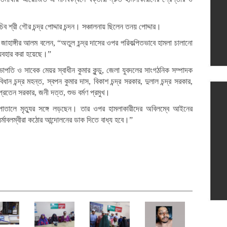
শ্রী গৌর চন্দ্র পোদ্দার চন্দন। সঞ্চালনায় ছিলেন তনয় পোদ্দার।
জাহাঙ্গীর আলম বলেন, “অতুল চন্দ্র দাসের ওপর পরিকল্পিতভাবে হামলা চালানো
ব্যবহার করা হয়েছে।”
তি ও সাবেক মেয়র স্বাধীন কুমার কুন্ডু, জেলা যুবদলের সাংগঠনিক সম্পাদক
ান চন্দ্র মহন্ত, স্বপন কুমার দাস, বিকাশ চন্দ্র সরকার, দুলাল চন্দ্র সরকার,
, প্রতেন সরকার, জনী দত্ত, শুভ বর্মণ প্রমুখ।
সপাতালে মৃত্যুর সঙ্গে লড়ছেন। তার ওপর হামলাকারীদের অবিলম্বে আইনের
র্মাবলম্বীরা কঠোর আন্দোলনের ডাক দিতে বাধ্য হবে।”