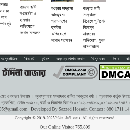
নেতার
বগুড়ায় জমি
বগুড়ায় জমি
বগুড়ায় মাদ্রাসা
 ভয়াবহ
দখলচেষ্টা ও
সংক্রান্ত
ভাঙচুর ও
০ লাখ
হামলার
বিরোধে পুলিশের
প্রাণনাশের
ম্পদ লুট
অভিযোগে
বিরুদ্ধে
হুমকির
সংবাদ সম্মেলন
মারধরের
অভিযোগে
অভিযোগ, যুবক
সংবাদ সম্মেলন
হাসপাতালে
আন্তর্জাতিক
ক্রিকেট
ফুটবল
অন্যান্য খেলার সংবাদ
ভিন্ন খবর
ফিচার
রা
োঃ ওবায়দুল ইসলাম । ব্যবস্থাপনা সম্পাদকঃ রাবিয়া আক্তার বর্ষা । প্রকাশক কর্তৃক ইসমত অ
থেকে প্রকাশিত, ফোনঃ ৬৯৯১০, বার্তা ও বিজ্ঞাপন বিভাগঃ ০১৭১২-১৬৪১৩২,০১৭৩৬-৫০৪৭৪৪ প
r05@gmail.com
. Developed By Sazzad Hossain Contact : 880 1711 1
Copyright © 2019-2025 দৈনিক চাঁদনী বাজার. All rights reserverd.
Our Online Visitor
765,899