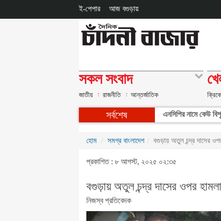
ই-পেপার
আজ বগুড়ায়
সকল সংবাদ
খে
জাতীয়
রাজনীতি
আন্তর্জাতিক
ক্রিক
সর্বশেষ
এনসিপির নামে কেউ বিশৃঙ
হোম
সমগ্র বাংলাদেশ
বগুড়ায় অতুল চন্দ্র দাসের ওপ
প্রকাশিত : ৮ আগস্ট, ২০২৫ ০২:৩৫
বগুড়ায় অতুল চন্দ্র দাসের ওপর হামল
নিজস্ব প্রতিবেদক