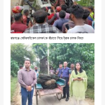
রায়গঞ্জে মোটরসাইকেল চালক'কে বাঁচাতে গিয়ে ট্রাক চালক নিহত