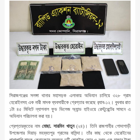
সিরাজগঞ্জের সলঙ্গা থানার মহাসড়ক এলাকায় অভিযান চালিয়ে ৩২৮ গ্রাম
হেরোইনসহ এক নারী মাদক ব্যবসায়ীকে গ্রেপ্তার করেছে র‌্যাব-১২। বুধবার রাত
১টা ৪৫ মিনিটে ন্যাশনাল ফুড ভিলেজ অ্যান্ড হাইওয়ে রেস্টুরেন্টের সামনে এ
অভিযান পরিচালনা করা হয়।
গ্রেপ্তারকৃতের নাম
মোছা. সারমিন খাতুন
(২৪)। তিনি রাজশাহীর গোদাগাড়ী
উপজেলার দিয়াড় মহব্বতপুর গ্রামের বাসিন্দা। তাঁর কাছ থেকে হেরোইনের
পাশাপাশি মাদক কেনাবেচায় ব্যবহৃত দুটি মোবাইল ফোন ও নগদ এক হাজার টাকা