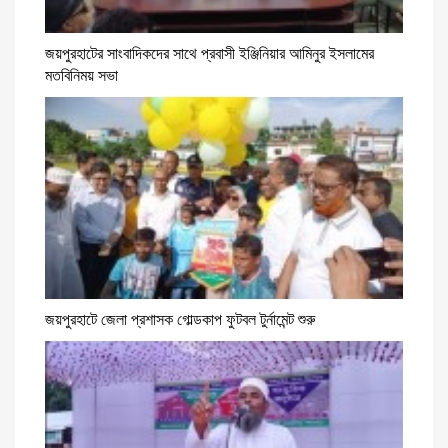
জয়পুরহাটের সাংবাদিকদের সাথে প্রবাসী ইঞ্জিনিয়ার আমিনুর ইসলামের
মতবিনিময় সভা
জয়পুরহাটে জেলা প্রশাসক গোল্ডকাপ ফুটবল টুর্নামেন্ট শুরু