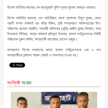
বিশেষ অতিথির বক্তব্য দেন জয়পুরহাট পুলিশ সুপার মুহম্মদ আবদুল ওয়াহাব।
বিশেষ অতিথির বক্তব্য দেন অতিরিক্ত জেলা প্রশাসক বিপুল কুমার, জেলা
প্রাণী সম্পদ কর্মকর্তা ডাঃ মহির উদ্দিন, কৃষি সম্প্রসারণ অধিদপ্তরের উপ-
পরিচালক রাহেলা পারভীন, সহকারী কমিশনার (ভূমি) রাজীব কুমার বিশ্বাস, সদর
উপজেলা সিনিয়র মৎস্য কর্মকর্তা রফিকুল ইসলাম, জাকস ফাউন্ডেশনের নির্বাহী
পরিচালক নুরুল আমিন, মৎস্যচাষী আনোয়ার হোসেন প্রমুখ।
মৎস্যচাষে বিশেষ অবদানের জান্য জাকস ফাউন্ডেশনকে এবং ৫ জন
মৎস্যচাষীকে সন্মাননা স্মারক ক্রেস্ট ও সনদপত্র দেওয়া হয়।
সংশ্লিষ্ট
সংবাদ