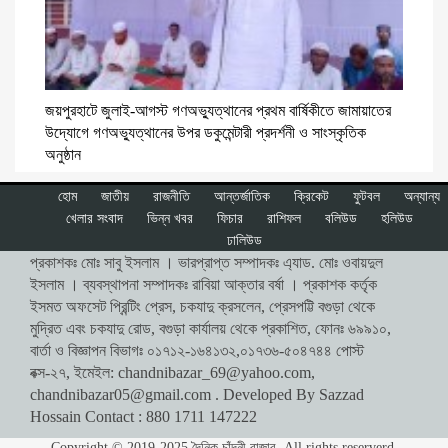
জয়পুরহাটে জুলাই-আগস্ট গণঅভ্যুত্থানের প্রথম বার্ষিকীতে জামায়াতের
উদ্যোগে গণঅভ্যুত্থানের উপর ডকুমেন্টারী প্রদর্শনী ও সাংস্কৃতিক
অনুষ্ঠান
হোম
জাতীয়
রাজনীতি
আন্তর্জাতিক
ক্রিকেট
ফুটবল
অন্যান্য
খেলার সংবাদ
ভিন্ন খবর
ফিচার
রাশিফল
বলিউড
হলিউড
ঢালিউড
প্রকাশকঃ মোঃ সাবু ইসলাম । ভারপ্রাপ্ত সম্পাদকঃ এ্যাড. মোঃ ওবায়দুল
ইসলাম । ব্যবস্থাপনা সম্পাদকঃ রাবিয়া আক্তার বর্ষা । প্রকাশক কর্তৃক
ইসমত অফসেট প্রিন্টিং প্রেস, চকযাদু ক্রসলেন, প্রেসপট্টি বগুড়া থেকে
মুদ্রিত এবং চকযাদু রোড, বগুড়া কার্যালয় থেকে প্রকাশিত, ফোনঃ ৬৯৯১০,
বার্তা ও বিজ্ঞাপন বিভাগঃ ০১৭১২-১৬৪১৩২,০১৭৩৬-৫০৪৭৪৪ পোস্ট
বক্স-২৭, ইমেইল:
chandnibazar_69@yahoo.com
,
chandnibazar05@gmail.com
. Developed By Sazzad
Hossain Contact : 880 1711 147222
Copyright © 2019-2025 দৈনিক চাঁদনী বাজার. All rights reserverd.