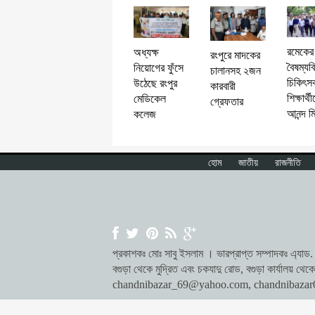
রমেকের
অধ্যক্ষ
রংপুরে মাদকের
বৈষম্যব
নিয়োগের ফুঁসে
চালানসহ ২জন
চিকিৎস
উঠেছে রংপুর
কারবারী
শিক্ষার্থ
মেডিকেল
গ্রেফতার
আনন্দ ম
কলেজ
হোম
জাতীয়
রাজনীতি
প্রকাশকঃ মোঃ সাবু ইসলাম । ভারপ্রাপ্ত সম্পাদকঃ এ্যাড. ম
বগুড়া থেকে মুদ্রিত এবং চকযাদু রোড, বগুড়া কার্যালয় 
chandnibazar_69@yahoo.com
,
chandnibaza