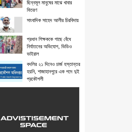
ছিন্নমূল মানুষের মাঝে খাবার
বিতরণ
সাংবাদিক সাহেদ আলীর চিরবিদায়
প্রধান শিক্ষককে গাছে বেঁধে
নির্যাতনের অভিযোগ, ভিডিও
ভাইরাল
বদলির ২১ দিনেও চার্জ হস্তান্তর
হয়নি, শাজাহানপুরে এক পদে দুই
প্রকৌশলী