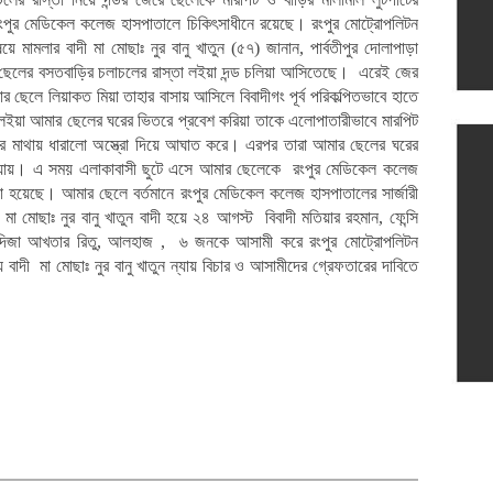
ুর মেডিকেল কলেজ হাসপাতালে চিকিৎসাধীনে রয়েছে। রংপুর মোট্রোপলিটন
ামলার বাদী মা মোছাঃ নুর বানু খাতুন (৫৭) জানান, পার্বতীপুর দোলাপাড়া
 ছেলের বসতবাড়ির চলাচলের রাস্তা লইয়া দন্ড চলিয়া আসিতেছে। এরেই জের
ছেলে লিয়াকত মিয়া তাহার বাসায় আসিলে বিবাদীগং পূর্ব পরিকল্পিতভাবে হাতে
ো লইয়া আমার ছেলের ঘরের ভিতরে প্রবেশ করিয়া তাকে এলোপাতারীভাবে মারপিট
লের মাথায় ধারালো অস্ত্রো দিয়ে আঘাত করে। এরপর তারা আমার ছেলের ঘরের
ে যায়। এ সময় এলাকাবাসী ছুটে এসে আমার ছেলেকে রংপুর মেডিকেল কলেজ
া হয়েছে। আমার ছেলে বর্তমানে রংপুর মেডিকেল কলেজ হাসপাতালের সার্জারী
া মোছাঃ নুর বানু খাতুন বাদী হয়ে ২৪ আগস্ট বিবাদী মতিয়ার রহমান, ফেন্সি
, খাদিজা আখতার রিতু, আলহাজ , ৬ জনকে আসামী করে রংপুর মোট্রোপলিটন
দী মা মোছাঃ নুর বানু খাতুন ন্যায় বিচার ও আসামীদের গ্রেফতারের দাবিতে