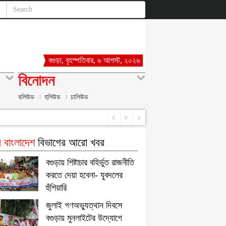
বগুড়া, বৃহস্পতিবার, ৬ আগস্ট, ২০২৬
বিনোদন
বলিউড
হলিউড
ঢালিউড
 বাংলাদেশ
বিভাগের আরো খবর
বগুড়ায় শিষ্টাচার বহির্ভুত রাজনীতি
করতে দেয়া হবেনা- যুবদলের
হুঁশিয়ারি
জুলাই গণঅভ্যুত্থান দিবসে
বগুড়ায় মুনলাইটের উদ্যোগে