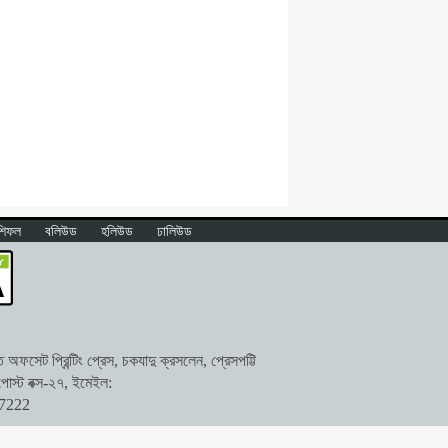
শিফল
বলিউড
হলিউড
ঢালিউড
ফসেট প্রিন্টিং প্রেস, চকযাদু ক্রসলেন, প্রেসপট্টি
োস্ট বক্স-২৭, ইমেইল:
47222