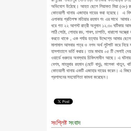
অভিযোগ উঠেছে। আহত ছেলে লিয়াকত মিয়া (৩৮) রংপ
কোতয়ালী থানায় এজাহার দায়ের করা হয়েছে। এ বিষয়ে ম
এলাকায় প্রতিপক্ষ মতিয়ার রহমান গং এর সাথে আমার
ধরে গত ২২ আগস্ট রাত্রী অনুমান ১২.৩০ ঘটিকায় আমার 
লাঠি সোঠা, লোহার রড, শাবল, চাপাতি, ধারালো অস্ত্র
করতে থাকে , এক পর্যায় হত্যার উদ্দেশ্যে আমার ছে
মালামাল আসবার পত্র ও নগদ অর্থ লুটপাট করে নিয়
হাসপাতালে ভর্তি করায়। তার মাথায় ০৫ টি সেলাই দেয়
ওয়ার্ডে গুরুতর অবস্থায় চিকিৎসাধীন আছে। এ ঘটনায় ম
বেগম, মাহবুবার রহমান (ছোট বাবু), মালেকা খাতুন
কোতয়ালী থানায় একটি এজাহার দায়ের করেন। এ বিষয়ে বা
প্রশাসনের সহযোগিতা কামনা করেছেন।
সংশ্লিষ্ট
সংবাদ