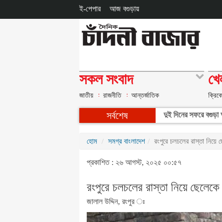
ই-পেপার
আজ বগুড়ায়
সকল সংবাদ
খে
জাতীয়
রাজনীতি
আন্তর্জাতিক
ক্রিক
সর্বশেষ
দুই দিনের সফরে বগুড়া আ
হোম
সমগ্র বাংলাদেশ
রংপুরে চলচলের রাস্তা নিয়ে
প্রকাশিত : ২৬ আগস্ট, ২০২৫ ০০:৫৭
রংপুরে চলচলের রাস্তা নিয়ে ছেলেক
জালাল উদ্দিন, রংপুর ঃ