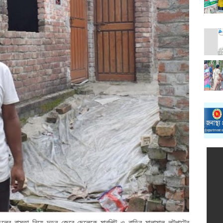
চলের রাস্তা নিয়ে দন্ডর জেরে ছেলেকে মারপিট ও বাড়ির মালামাল লুটপাটের