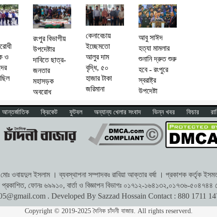
কেনাবেচায়
আবু সাঈদ
রংপুর বিভাগীয়
িরোধী
ইচ্ছেমতো
হত্যা মামলার
উপদেষ্টার
ক ও
আলুর দাম
শুনানি দ্রুত শুরু
দাবিতে ছাত্র-
ীদের
বৃদ্ধি, ৫০
হবে - রংপুরে
জনতার
িছিল
হাজার টাকা
স্বরাষ্ট্র
মহাসড়ক
জরিমানা
উপদেষ্টা
অবরোধ
আন্তর্জাতিক
ক্রিকেট
ফুটবল
অন্যান্য খেলার সংবাদ
ভিন্ন খবর
ফিচার
রা
োঃ ওবায়দুল ইসলাম । ব্যবস্থাপনা সম্পাদকঃ রাবিয়া আক্তার বর্ষা । প্রকাশক কর্তৃক ইসমত অ
থেকে প্রকাশিত, ফোনঃ ৬৯৯১০, বার্তা ও বিজ্ঞাপন বিভাগঃ ০১৭১২-১৬৪১৩২,০১৭৩৬-৫০৪৭৪৪ প
r05@gmail.com
. Developed By Sazzad Hossain Contact : 880 1711 1
Copyright © 2019-2025 দৈনিক চাঁদনী বাজার. All rights reserverd.