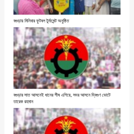
‎বগুড়ায় মিনিবার ফুটবল টুর্নামেন্ট অনুষ্ঠিত
বগুড়ার সাত আসনেই ধানের শীষ এগিয়ে, সদর আসনে দ্বিগুণ ভোটে
তারেক রহমান