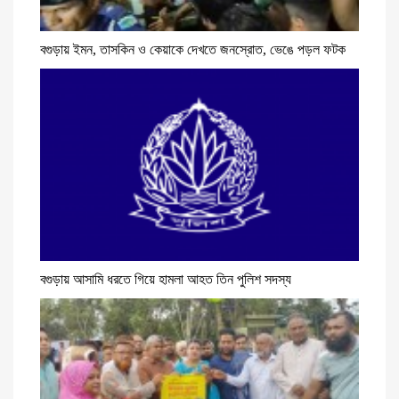
বগুড়ায় ইমন, তাসকিন ও কেয়াকে দেখতে জনস্রোত, ভেঙে পড়ল ফটক
বগুড়ায় আসামি ধরতে গিয়ে হামলা আহত তিন পুলিশ সদস্য