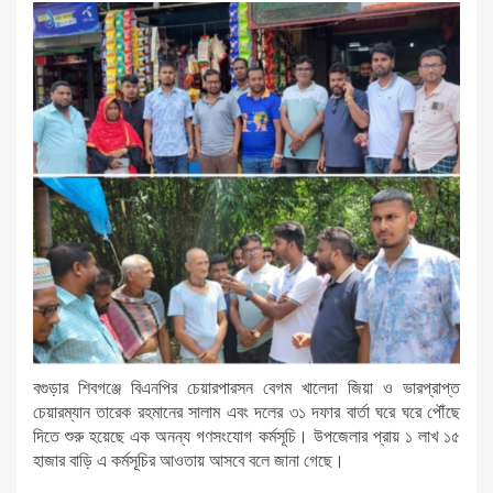
বগুড়ার শিবগঞ্জে বিএনপির চেয়ারপারসন বেগম খালেদা জিয়া ও ভারপ্রাপ্ত
চেয়ারম্যান তারেক রহমানের সালাম এবং দলের ৩১ দফার বার্তা ঘরে ঘরে পৌঁছে
দিতে শুরু হয়েছে এক অনন্য গণসংযোগ কর্মসূচি। উপজেলার প্রায় ১ লাখ ১৫
হাজার বাড়ি এ কর্মসূচির আওতায় আসবে বলে জানা গেছে।