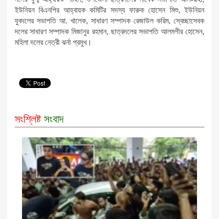
ইউনিয়ন বিএনপির আহ্বায়ক কমিটির সদস্য ফারুক হোসেন মিশু, ইউনিয়ন
যুবদলের সভাপতি আ. খালেক, সাধারণ সম্পাদক রেজাউল করিম, স্বেচ্ছাসেবক
দলের সাধারণ সম্পাদক মিজানুর রহমান, ছাত্রদলের সভাপতি আলমগীর হোসেন,
মহিলা দলের নেত্রী ঝর্না প্রমুখ।
সংশ্লিষ্ট
সংবাদ