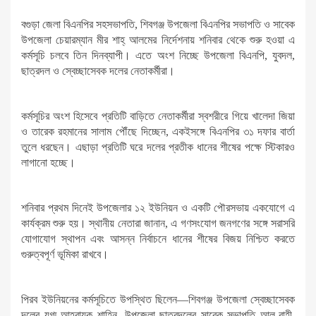
বগুড়া জেলা বিএনপির সহসভাপতি, শিবগঞ্জ উপজেলা বিএনপির সভাপতি ও সাবেক
উপজেলা চেয়ারম্যান মীর শাহ্ আলমের নির্দেশনায় শনিবার থেকে শুরু হওয়া এ
কর্মসূচি চলবে তিন দিনব্যাপী। এতে অংশ নিচ্ছে উপজেলা বিএনপি, যুবদল,
ছাত্রদল ও স্বেচ্ছাসেবক দলের নেতাকর্মীরা।
কর্মসূচির অংশ হিসেবে প্রতিটি বাড়িতে নেতাকর্মীরা স্বশরীরে গিয়ে খালেদা জিয়া
ও তারেক রহমানের সালাম পৌঁছে দিচ্ছেন, একইসঙ্গে বিএনপির ৩১ দফার বার্তা
তুলে ধরছেন। এছাড়া প্রতিটি ঘরে দলের প্রতীক ধানের শীষের পক্ষে স্টিকারও
লাগানো হচ্ছে।
শনিবার প্রথম দিনেই উপজেলার ১২ ইউনিয়ন ও একটি পৌরসভায় একযোগে এ
কার্যক্রম শুরু হয়। স্থানীয় নেতারা জানান, এ গণসংযোগ জনগণের সঙ্গে সরাসরি
যোগাযোগ স্থাপন এবং আসন্ন নির্বাচনে ধানের শীষের বিজয় নিশ্চিত করতে
গুরুত্বপূর্ণ ভূমিকা রাখবে।
পিরব ইউনিয়নের কর্মসূচিতে উপস্থিত ছিলেন—শিবগঞ্জ উপজেলা স্বেচ্ছাসেবক
দলের যুগ্ম আহ্বায়ক শাহিন, উপজেলা ছাত্রদলের সাবেক সভাপতি আল-রাহী,