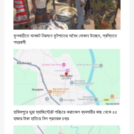
ফুলবাড়ীতে যানজট নিরসনে ফুটপাতের অবৈধ দোকান উচ্ছেদ, স্বস্তিতে
শহরবাসী
হাকিমপুরে ভুয়া ম্যাজিস্ট্রেট পরিচয়ে করাতকল ব্যবসায়ীর কাছ থেকে ৫৫
হাজার টাকা হাতিয়ে নিল প্রতারক চক্র