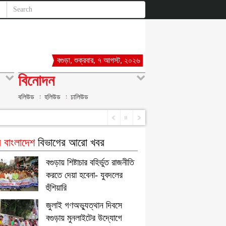
বগুড়া, শুক্রবার, ৭ আগস্ট, ২০২৬
বিনোদন
বলিউড
হলিউড
ঢালিউড
 বাংলাদেশ
বিভাগের আরো খবর
বগুড়ায় শিষ্টাচার বহির্ভুত রাজনীতি
করতে দেয়া হবেনা- যুবদলের
হুঁশিয়ারি
জুলাই গণঅভ্যুত্থান দিবসে
বগুড়ায় মুনলাইটের উদ্যোগে