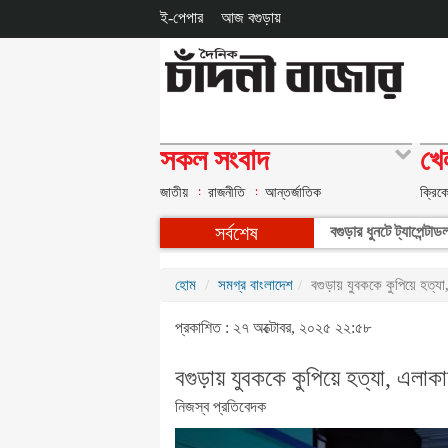
ই-পেপার
আজ বগুড়ায়
সকল সংবাদ
খে
জাতীয়
রাজনীতি
আন্তর্জাতিক
ক্রিক
সর্বশেষ
বগুড়ার ধুনটে ট্যাপেন্ট
হোম
সমগ্র বাংলাদেশ
বগুড়ায় যুবককে কুপিয়ে হত্য
প্রকাশিত : ২৭ অক্টোবর, ২০২৫ ২২:৫৮
বগুড়ায় যুবককে কুপিয়ে হত্যা, এলাক
নিজস্ব প্রতিবেদক