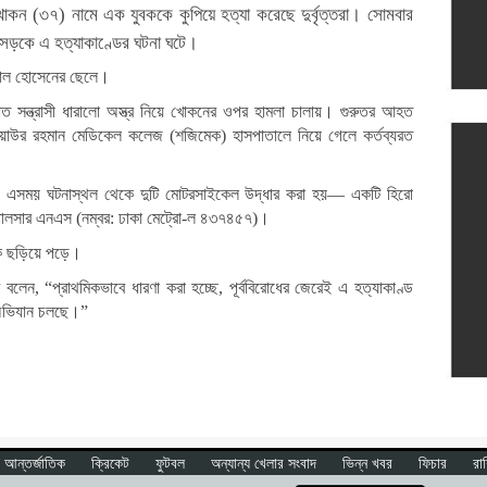
োকন (৩৭) নামে এক যুবককে কুপিয়ে হত্যা করেছে দুর্বৃত্তরা। সোমবার
 সড়কে এ হত্যাকাণ্ডের ঘটনা ঘটে।
মাল হোসেনের ছেলে।
াত সন্ত্রাসী ধারালো অস্ত্র নিয়ে খোকনের ওপর হামলা চালায়। গুরুতর আহত
জিয়াউর রহমান মেডিকেল কলেজ (শজিমেক) হাসপাতালে নিয়ে গেলে কর্তব্যরত
ে। এসময় ঘটনাস্থল থেকে দুটি মোটরসাইকেল উদ্ধার করা হয়— একটি হিরো
 পালসার এনএস (নম্বর: ঢাকা মেট্রো-ল ৪৩৭৪৫৭)।
্ক ছড়িয়ে পড়ে।
 বলেন, “প্রাথমিকভাবে ধারণা করা হচ্ছে, পূর্ববিরোধের জেরেই এ হত্যাকাণ্ড
 অভিযান চলছে।”
আন্তর্জাতিক
ক্রিকেট
ফুটবল
অন্যান্য খেলার সংবাদ
ভিন্ন খবর
ফিচার
রা