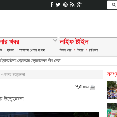
লার খবর
লাইফ ষ্টাইল
েট
ফুটবল
অন্যান্য খেলার সংবাদ
ভিন্ন খবর
ফিচার
রাশিফল
াডল ট্যাবলেটসহ গ্রেফতার স্বেচ্ছাসেবক লীগ নেতা
সমগ্র
া, এলাকায় উত্তেজনা
প্রিন্ট করুন
ায় উত্তেজনা