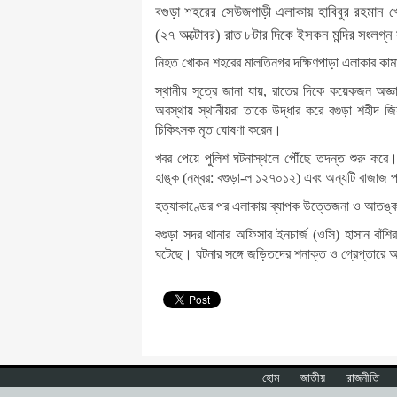
বগুড়া শহরের সেউজগাড়ী এলাকায় হাবিবুর রহমান খ
(২৭ অক্টোবর) রাত ৮টার দিকে ইসকন মন্দির সংলগ্ন
নিহত খোকন শহরের মালতিনগর দক্ষিণপাড়া এলাকার কা
স্থানীয় সূত্রে জানা যায়, রাতের দিকে কয়েকজন অজ্ঞ
অবস্থায় স্থানীয়রা তাকে উদ্ধার করে বগুড়া শহীদ 
চিকিৎসক মৃত ঘোষণা করেন।
খবর পেয়ে পুলিশ ঘটনাস্থলে পৌঁছে তদন্ত শুরু কর
হাঙ্ক (নম্বর: বগুড়া-ল ১২৭০১২) এবং অন্যটি বাজাজ
হত্যাকাণ্ডের পর এলাকায় ব্যাপক উত্তেজনা ও আতঙ
বগুড়া সদর থানার অফিসার ইনচার্জ (ওসি) হাসান বাঁশির
ঘটেছে। ঘটনার সঙ্গে জড়িতদের শনাক্ত ও গ্রেপ্তারে
হোম
জাতীয়
রাজনীতি