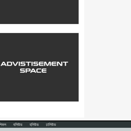
শিফল
বলিউড
হলিউড
ঢালিউড