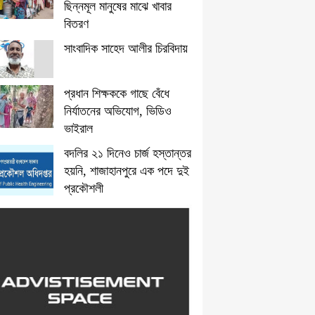
ছিন্নমূল মানুষের মাঝে খাবার
বিতরণ
সাংবাদিক সাহেদ আলীর চিরবিদায়
প্রধান শিক্ষককে গাছে বেঁধে
নির্যাতনের অভিযোগ, ভিডিও
ভাইরাল
বদলির ২১ দিনেও চার্জ হস্তান্তর
হয়নি, শাজাহানপুরে এক পদে দুই
প্রকৌশলী