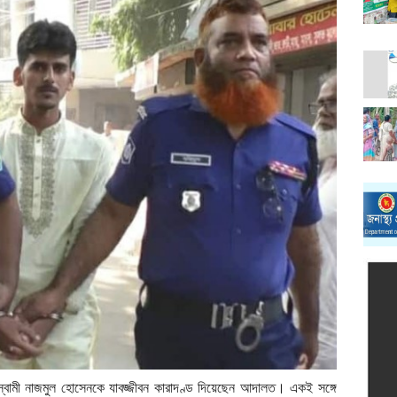
ায়ে স্বামী নাজমুল হোসেনকে যাবজ্জীবন কারাদণ্ড দিয়েছেন আদালত। একই সঙ্গে