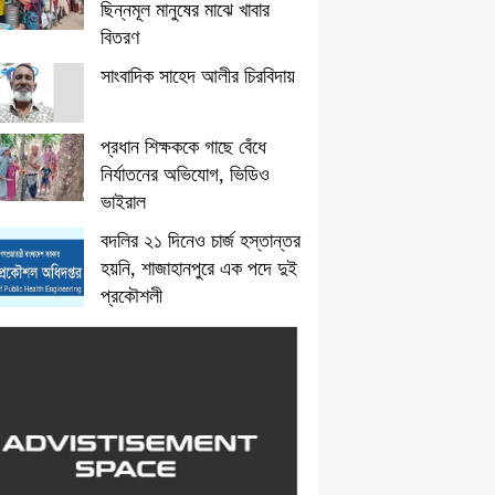
ছিন্নমূল মানুষের মাঝে খাবার
বিতরণ
সাংবাদিক সাহেদ আলীর চিরবিদায়
প্রধান শিক্ষককে গাছে বেঁধে
নির্যাতনের অভিযোগ, ভিডিও
ভাইরাল
বদলির ২১ দিনেও চার্জ হস্তান্তর
হয়নি, শাজাহানপুরে এক পদে দুই
প্রকৌশলী