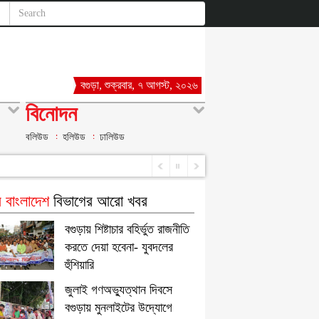
বগুড়া, শুক্রবার, ৭ আগস্ট, ২০২৬
বিনোদন
বলিউড
হলিউড
ঢালিউড
 বাংলাদেশ
বিভাগের আরো খবর
বগুড়ায় শিষ্টাচার বহির্ভুত রাজনীতি
করতে দেয়া হবেনা- যুবদলের
হুঁশিয়ারি
জুলাই গণঅভ্যুত্থান দিবসে
বগুড়ায় মুনলাইটের উদ্যোগে