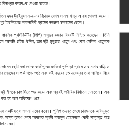
 বিনাশ্রম কারাদণ্ড দেওয়া হয়েছে।
ির্যাতন দমন ট্রাইব্যুনাল-২-এর বিচারক বেগম সালমা খাতুন এ রায় ঘোষণা করেন।
ন্তপুর ইউনিয়নের আকনাদিঘী গ্রামের নজরুল ইসলামের ছেলে।
-এর পাবলিক প্রসিকিউটর (পিপি) মাসুদুর রহমান বিষয়টি নিশ্চিত করেছেন। তিনি
আসামি রহিজ উদ্দিন, তার স্ত্রী মুজুয়ারা খাতুন এবং বোন সেলিনা খাতুনকে
সেন ছোটবেলা থেকে কাজীপুরের জাজিরা পূর্বপাড়া গ্রামে তার নানার বাড়িতে
ার প্রেমের সম্পর্ক গড়ে ওঠে এবং ওই বছরের ১৩ নভেম্বর তারা পালিয়ে গিয়ে
ত্রী মীমকে চাপ দিতে শুরু করেন এবং প্রায়ই শারীরিক নির্যাতন চালাতেন। এক
্যা করা হয় বলে অভিযোগ ওঠে।
রুদ্ধে একটি হত্যা মামলা দায়ের করেন। পুলিশ তদন্ত শেষে চারজনকে অভিযুক্ত
ং সাক্ষ্যপ্রমাণ শেষে আদালত স্বামী নাজমুল হোসেনকে দোষী সাব্যস্ত করে
খালাস দেন।