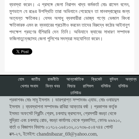
ব্যবস্থা করেন। এ প্রসঙ্গে জেলা নিরাপদ খাদ্য কর্মকর্তা মোঃ রাসেল বলেন,
মুগডালে যে রঙের উপস্থিতি তারা অভিযানে পেয়েছেন তা মানবস্বাস্থ্যের জন্য
অত্যন্ত ক্ষতিকর। যেসব অসাধু ব্যবসায়ীরা ভোজ্য পণ্যে ভেজাল কিংবা
ক্ষতিকারক এমন রং ব্যবহারের প্রচেষ্টাও করবেন তাদের বিরুদ্ধে কঠোর আইনানুগ
পদক্ষেপ গ্রহণের হুঁশিয়ারি দেন তিনি। অভিযানে ক্যাবের সাধারণ সম্পাদক
ফজিলাতুন্নেছাসহ জেলা পুলিশের সদস্যরা সহযোগিতা করেন।
হোম
জাতীয়
রাজনীতি
আন্তর্জাতিক
ক্রিকেট
ফুটবল
অন্যান্য
খেলার সংবাদ
ভিন্ন খবর
ফিচার
রাশিফল
বলিউড
হলিউড
ঢালিউড
প্রকাশকঃ মোঃ সাবু ইসলাম । ভারপ্রাপ্ত সম্পাদকঃ এ্যাড. মোঃ ওবায়দুল
ইসলাম । ব্যবস্থাপনা সম্পাদকঃ রাবিয়া আক্তার বর্ষা । প্রকাশক কর্তৃক
ইসমত অফসেট প্রিন্টিং প্রেস, চকযাদু ক্রসলেন, প্রেসপট্টি বগুড়া থেকে
মুদ্রিত এবং চকযাদু রোড, বগুড়া কার্যালয় থেকে প্রকাশিত, ফোনঃ ৬৯৯১০,
বার্তা ও বিজ্ঞাপন বিভাগঃ ০১৭১২-১৬৪১৩২,০১৭৩৬-৫০৪৭৪৪ পোস্ট
বক্স-২৭, ইমেইল:
chandnibazar_69@yahoo.com
,