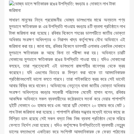
সাধারণ মানুষের নিত্য প্রয়োজনীয় ভোজ্য ডালগুলোর মাঝে অন্যতম পণ্য
মুগডালে ক্ষতিকারক রং এর উপস্থিতি পাওয়ায় বগুড়ায় ৪টি ব্যবসা প্রতিষ্ঠানে লাখ
টাকা জরিমানা করা হয়েছে। রবিবার বিকেলে শহরের ডালপট্টিতে জাতীয় ভোক্তা
অধিকার সংরক্ষণ অধিদপ্তর ও নিরাপদ খাদ্য কর্তৃপক্ষের যৌথ অভিযানে এই
জরিমানা করা হয়। জানা যায়, রবিবার বিকেলে ডালপট্টি এলাকার একাধিক দোকানে
মুগডালে ক্ষতিকারক রং আছে কিনা তা পরীক্ষা করা হয়। অভিযানে চারটি
দোকানের মুগডালে ক্ষতিকারক রঙের উপস্থিতি পাওয়া যায়। যদিও দোকানেরা
বলছেন, তারা প্রত্যেকেই এই ডালগুলো রাজশাহীর বানেশ্বর থেকে ক্রয়
করেছেন। যদি এগুলোর ভিতরে রং মিশ্রণ করা থাকে তা আমদানিকারক
প্রতিষ্ঠানগুলোই ভালো বলতে পারবে। তারা পাইকারিতে ক্রয় করে সেই ভাবেই
আবার বিক্রি করে থাকেন। অভিযানের নেতৃত্বে থাকা জাতীয় ভোক্তা অধিকার
সংরক্ষণ অধিদপ্তর বগুড়ার সহকারী পরিচালক মেহেদী হাসান বলেন, রবিবার
আকষ্মিক অভিযানে সকল ব্যবসায়ীদের কঠোরভাবে সতর্ক করে দেয়ার পাশাপাশি
দুইটি দোকানে ৩০ হাজার করে এবং আরো দুটি দোকানে ২০ হাজার করে মোট ১
লাখ টাকা জরিমানা করা হয়েছে। পাশাপাশি রবিবার সন্ধ্যার মধ্যেই যাদের কাছে রং
মিশ্রিত ডাল রয়েছে সেই সকল বস্তা নিজ নিজ ব্যবসা প্রতিষ্ঠান থেকে সরিয়ে
ফেলতে নির্দেশ দেয়া হয়েছে। যদিও কর্তৃপক্ষের উপস্থিতিতেই ব্যবসায়ী নেতৃবৃন্দ
ডালের বস্তাগুলো একত্রিত করে সংশ্লিষ্ট আমদানিকারক কে ফেরত পাঠানোর