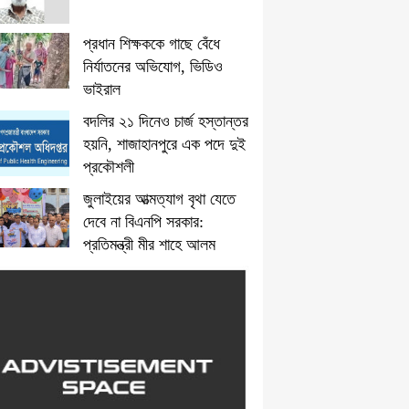
প্রধান শিক্ষককে গাছে বেঁধে
নির্যাতনের অভিযোগ, ভিডিও
ভাইরাল
বদলির ২১ দিনেও চার্জ হস্তান্তর
হয়নি, শাজাহানপুরে এক পদে দুই
প্রকৌশলী
জুলাইয়ের আত্মত্যাগ বৃথা যেতে
দেবে না বিএনপি সরকার:
প্রতিমন্ত্রী মীর শাহে আলম