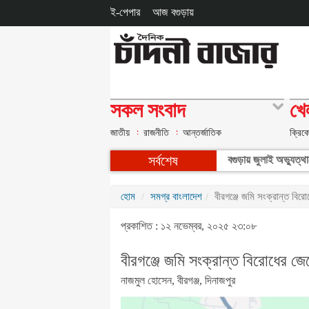
ই-পেপার
আজ বগুড়ায়
সকল সংবাদ
খে
জাতীয়
রাজনীতি
আন্তর্জাতিক
ক্রিক
সর্বশেষ
বগুড়ায় জুলাই অভ্যুত্থ
হোম
সমগ্র বাংলাদেশ
বীরগঞ্জে জমি সংক্রান্ত বি
প্রকাশিত : ১২ নভেম্বর, ২০২৫ ২৩:০৮
বীরগঞ্জে জমি সংক্রান্ত বিরোধের 
নাজমুল হোসেন, বীরগঞ্জ, দিনাজপুর