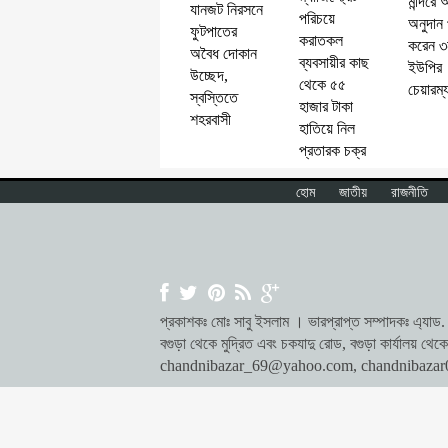
মন্দিরে 
যানজট নিরসনে
পরিচয়ে
অনুদান 
ফুটপাতের
করাতকল
করেন ৩
অবৈধ দোকান
ব্যবসায়ীর কাছ
ইউপির
উচ্ছেদ,
থেকে ৫৫
চেয়ারম্
স্বস্তিতে
হাজার টাকা
শহরবাসী
হাতিয়ে নিল
প্রতারক চক্র
হোম
জাতীয়
রাজনীতি
প্রকাশকঃ মোঃ সাবু ইসলাম । ভারপ্রাপ্ত সম্পাদকঃ এ্যাড. ম
বগুড়া থেকে মুদ্রিত এবং চকযাদু রোড, বগুড়া কার্যালয় 
chandnibazar_69@yahoo.com
,
chandnibaza