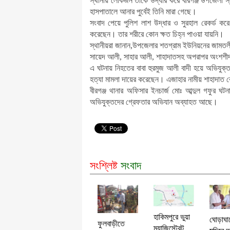
স্থানীয় লোকজন তাকে উদ্ধার করে বীরগঞ্জ উপজেলা স্
হাসপাতালে আনার পুর্বেই তিনি মারা গেছে।
সংবাদ পেয়ে পুলিশ লাশ উদ্ধার ও সুরহাল রেকর্ড কর
করেছেন। তার শরীরে কোন ক্ষত চিহ্ন পাওয়া যায়নি।
স্থানীয়রা জানান,উপজেলার শতগ্রাম ইউনিয়নের জামতলী
সায়েদ আলী, সাহার আলী, শাহাদাতসহ অপরাপর অংশশীদা
এ ঘটনায় নিহতের বাবা হুরমুজ আলী বাদী হয়ে অভিযুক্ত
হত্যা মামলা দায়ের করেছেন। এজাহার নামীয় শাহাদাত 
বীরগঞ্জ থানার অফিসার ইনচার্জ মোঃ আব্দুল গফুর ঘ
অভিযুক্তদের গ্রেফতার অভিযান অব্যাহত আছে।
সংশ্লিষ্ট
সংবাদ
হাকিমপুরে ভুয়া
ঘোড়াঘা
ফুলবাড়ীতে
ম্যাজিস্ট্রেট