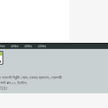
শিফল
বলিউড
হলিউড
ঢালিউড
ফসেট প্রিন্টিং প্রেস, চকযাদু ক্রসলেন, প্রেসপট্টি
োস্ট বক্স-২৭, ইমেইল:
47222