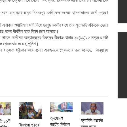
বাস্থ্য কমপ্লেক্সে নিয়ে গেলে কর্তব্যরত চিকিৎসক জানান,জয়নাল আবেদীনকে
ে ময়না তদন্তের জন্য দিনাজপুর মেডিকেল কলেজ হাসপাতালের মর্গে প্রেরণ
 এলাকায় ওয়ারিশান জমি নিয়ে হরমুজ আলীর সঙ্গে তার মৃত ভাই হবিবরের ছেলে
র গনের দীর্ঘদিন হতে বিবাদ চলে আসছে।
 সায়েদ আলীসহ অন্যান্যদের বিরুদ্ধে বীরগঞ্জ থানায় ১০(১১)২৫ নম্বর একটি
কে গ্রেফতার করেছে পুলিশ।
টনার সত্যতা স্বীকার করে বলেন একজনকে গ্রেফতার করা হয়েছে, অন্যান্য
ত্রয়োদশ
ফ্যামিলি কার্ডের
টে ১৩টি
জাতীয় নির্বাচন
বীরগঞ্জে পুকুরে
জন্য কারো