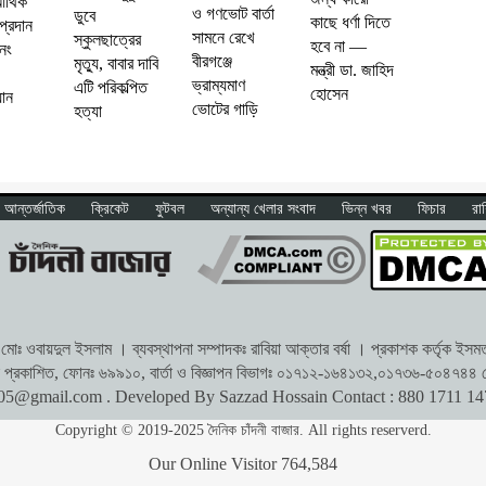
আর্থিক
ও গণভোট বার্তা
ডুবে
কাছে ধর্ণা দিতে
প্রদান
সামনে রেখে
স্কুলছাত্রের
হবে না —
নং
বীরগঞ্জে
মৃত্যু, বাবার দাবি
মন্ত্রী ডা. জাহিদ
ভ্রাম্যমাণ
এটি পরিকল্পিত
হোসেন
যান
ভোটের গাড়ি
হত্যা
আন্তর্জাতিক
ক্রিকেট
ফুটবল
অন্যান্য খেলার সংবাদ
ভিন্ন খবর
ফিচার
রা
োঃ ওবায়দুল ইসলাম । ব্যবস্থাপনা সম্পাদকঃ রাবিয়া আক্তার বর্ষা । প্রকাশক কর্তৃক ইসমত অ
থেকে প্রকাশিত, ফোনঃ ৬৯৯১০, বার্তা ও বিজ্ঞাপন বিভাগঃ ০১৭১২-১৬৪১৩২,০১৭৩৬-৫০৪৭৪৪ প
r05@gmail.com
. Developed By Sazzad Hossain Contact : 880 1711 1
Copyright © 2019-2025 দৈনিক চাঁদনী বাজার. All rights reserverd.
Our Online Visitor
764,584