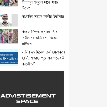
ছিন্নমূল মানুষের মাঝে খাবার
বিতরণ
সাংবাদিক সাহেদ আলীর চিরবিদায়
প্রধান শিক্ষককে গাছে বেঁধে
নির্যাতনের অভিযোগ, ভিডিও
ভাইরাল
বদলির ২১ দিনেও চার্জ হস্তান্তর
হয়নি, শাজাহানপুরে এক পদে দুই
প্রকৌশলী