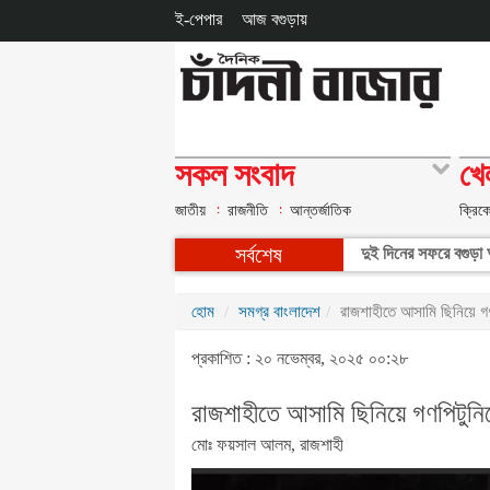
ই-পেপার
আজ বগুড়ায়
সকল সংবাদ
খে
জাতীয়
রাজনীতি
আন্তর্জাতিক
ক্রিক
সর্বশেষ
দুই দিনের সফরে বগুড়া আ
হোম
সমগ্র বাংলাদেশ
রাজশাহীতে আসামি ছিনিয়ে গণপ
প্রকাশিত : ২০ নভেম্বর, ২০২৫ ০০:২৮
রাজশাহীতে আসামি ছিনিয়ে গণপিটুনিতে
মোঃ ফয়সাল আলম, রাজশাহী