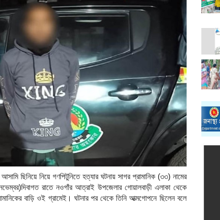
আসামি ছিনিয়ে নিয়ে গণপিটুনিতে হত্যার ঘটনায় সাগর প্রামানিক (৩৩) নামের
৮ নভেম্বর)দিবাগত রাতে নওগাঁর আত্রাই উপজেলার গোয়ালবাড়ী এলাকা থেকে
্রামানিকের বাড়ি ওই গ্রামেই। ঘটনার পর থেকে তিনি আত্মগোপনে ছিলেন বলে