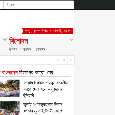
বগুড়া, বৃহস্পতিবার, ৬ আগস্ট, ২০২৬
বিনোদন
বলিউড
হলিউড
ঢালিউড
 বাংলাদেশ
বিভাগের আরো খবর
বগুড়ায় শিষ্টাচার বহির্ভুত রাজনীতি
করতে দেয়া হবেনা- যুবদলের
হুঁশিয়ারি
জুলাই গণঅভ্যুত্থান দিবসে
বগুড়ায় মুনলাইটের উদ্যোগে